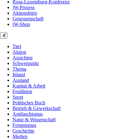
Rosa-Luxemburg-Konferenz
jW-Prozess
Aktionsbüro
Genossenschaft
jW-Shop
Titel
Aktion
Ansichten
Schwerpunkt
Thema
Inland
Ausland
Kapital & Arbeit
Feuilleton
Sport
Politisches Buch
Betrieb & Gewerkschaft
Antifaschismus
Natur & Wissenschaft
Feminismus
Geschichte
Medien