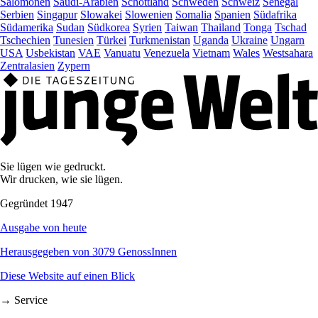
Salomonen
Saudi-Arabien
Schottland
Schweden
Schweiz
Senegal
Serbien
Singapur
Slowakei
Slowenien
Somalia
Spanien
Südafrika
Südamerika
Sudan
Südkorea
Syrien
Taiwan
Thailand
Tonga
Tschad
Tschechien
Tunesien
Türkei
Turkmenistan
Uganda
Ukraine
Ungarn
USA
Usbekistan
VAE
Vanuatu
Venezuela
Vietnam
Wales
Westsahara
Zentralasien
Zypern
Sie lügen wie gedruckt.
Wir drucken, wie sie lügen.
Gegründet 1947
Ausgabe von heute
Herausgegeben von 3079 GenossInnen
Diese Website auf einen Blick
→ Service