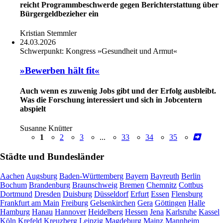
reicht Programmbeschwerde gegen Berichterstattung über
Bürgergeldbezieher ein
Kristian Stemmler
24.03.2026
Schwerpunkt:
Kongress »Gesundheit und Armut«
»Bewerben hält fit«
Auch wenn es zuwenig Jobs gibt und der Erfolg ausbleibt.
Was die Forschung interessiert und sich in Jobcentern
abspielt
Susanne Knütter
1
2
3
...
33
34
35
Städte und Bundesländer
Aachen
Augsburg
Baden-Württemberg
Bayern
Bayreuth
Berlin
Bochum
Brandenburg
Braunschweig
Bremen
Chemnitz
Cottbus
Dortmund
Dresden
Duisburg
Düsseldorf
Erfurt
Essen
Flensburg
Frankfurt am Main
Freiburg
Gelsenkirchen
Gera
Göttingen
Halle
Hamburg
Hanau
Hannover
Heidelberg
Hessen
Jena
Karlsruhe
Kassel
Köln
Krefeld
Kreuzberg
Leipzig
Magdeburg
Mainz
Mannheim