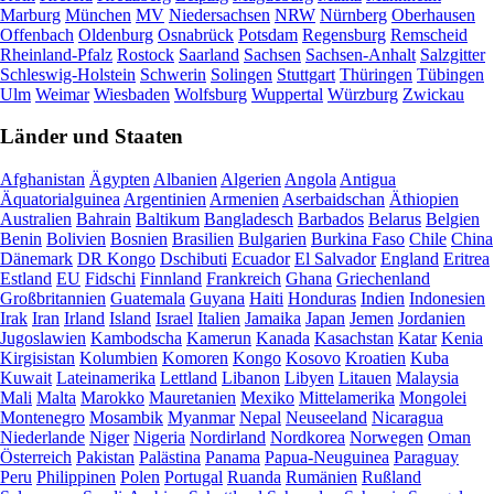
Marburg
München
MV
Niedersachsen
NRW
Nürnberg
Oberhausen
Offenbach
Oldenburg
Osnabrück
Potsdam
Regensburg
Remscheid
Rheinland-Pfalz
Rostock
Saarland
Sachsen
Sachsen-Anhalt
Salzgitter
Schleswig-Holstein
Schwerin
Solingen
Stuttgart
Thüringen
Tübingen
Ulm
Weimar
Wiesbaden
Wolfsburg
Wuppertal
Würzburg
Zwickau
Länder und Staaten
Afghanistan
Ägypten
Albanien
Algerien
Angola
Antigua
Äquatorialguinea
Argentinien
Armenien
Aserbaidschan
Äthiopien
Australien
Bahrain
Baltikum
Bangladesch
Barbados
Belarus
Belgien
Benin
Bolivien
Bosnien
Brasilien
Bulgarien
Burkina Faso
Chile
China
Dänemark
DR Kongo
Dschibuti
Ecuador
El Salvador
England
Eritrea
Estland
EU
Fidschi
Finnland
Frankreich
Ghana
Griechenland
Großbritannien
Guatemala
Guyana
Haiti
Honduras
Indien
Indonesien
Irak
Iran
Irland
Island
Israel
Italien
Jamaika
Japan
Jemen
Jordanien
Jugoslawien
Kambodscha
Kamerun
Kanada
Kasachstan
Katar
Kenia
Kirgisistan
Kolumbien
Komoren
Kongo
Kosovo
Kroatien
Kuba
Kuwait
Lateinamerika
Lettland
Libanon
Libyen
Litauen
Malaysia
Mali
Malta
Marokko
Mauretanien
Mexiko
Mittelamerika
Mongolei
Montenegro
Mosambik
Myanmar
Nepal
Neuseeland
Nicaragua
Niederlande
Niger
Nigeria
Nordirland
Nordkorea
Norwegen
Oman
Österreich
Pakistan
Palästina
Panama
Papua-Neuguinea
Paraguay
Peru
Philippinen
Polen
Portugal
Ruanda
Rumänien
Rußland