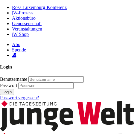
Zum
Rosa-Luxemburg-Konferenz
Inhalt
jW-Prozess
der
Aktionsbüro
Seite
Genossenschaft
Veranstaltungen
jW-Shop
Abo
Spende
Login
Benutzername
Passwort
Login
Passwort vergessen?