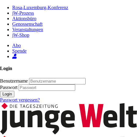
Zum
Rosa-Luxemburg-Konferenz
Inhalt
jW-Prozess
der
Aktionsbüro
Seite
Genossenschaft
Veranstaltungen
jW-Shop
Abo
Spende
Login
Benutzername
Passwort
Login
Passwort vergessen?