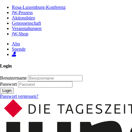
Zum
Rosa-Luxemburg-Konferenz
Inhalt
jW-Prozess
der
Aktionsbüro
Seite
Genossenschaft
Veranstaltungen
jW-Shop
Abo
Spende
Login
Benutzername
Passwort
Login
Passwort vergessen?