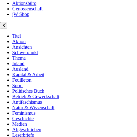
Aktionsbüro
Genossenschaft
jW-Shop
Titel
Aktion
Ansichten
Schwerpunkt
Thema
Inland
Ausland
Kapital & Arbeit
Feuilleton
Sport
Politisches Buch
Betrieb & Gewerkschaft
Antifaschismus
Natur & Wissenschaft
Feminismus
Geschichte
Medien
Abgeschrieben
Leserbriefe