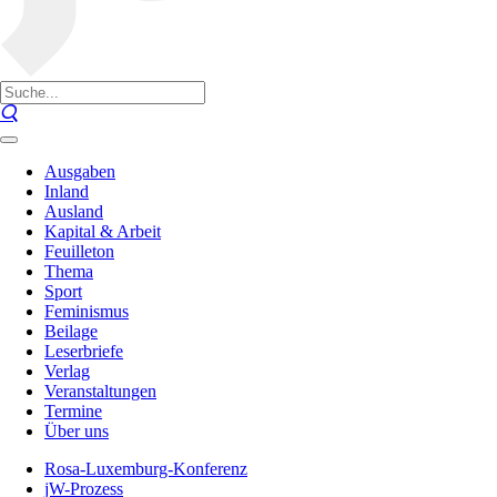
Ausgaben
Inland
Ausland
Kapital & Arbeit
Feuilleton
Thema
Sport
Feminismus
Beilage
Leserbriefe
Verlag
Veranstaltungen
Termine
Über uns
Rosa-Luxemburg-Konferenz
jW-Prozess