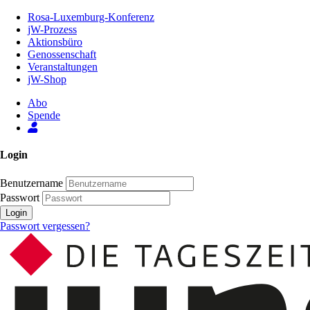
Zum
Rosa-Luxemburg-Konferenz
Inhalt
jW-Prozess
der
Aktionsbüro
Seite
Genossenschaft
Veranstaltungen
jW-Shop
Abo
Spende
Login
Benutzername
Passwort
Login
Passwort vergessen?