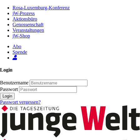
Zum
Rosa-Luxemburg-Konferenz
Inhalt
jW-Prozess
der
Aktionsbüro
Seite
Genossenschaft
Veranstaltungen
jW-Shop
Abo
Spende
Login
Benutzername
Passwort
Login
Passwort vergessen?