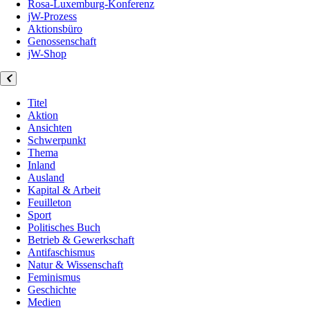
Rosa-Luxemburg-Konferenz
jW-Prozess
Aktionsbüro
Genossenschaft
jW-Shop
Titel
Aktion
Ansichten
Schwerpunkt
Thema
Inland
Ausland
Kapital & Arbeit
Feuilleton
Sport
Politisches Buch
Betrieb & Gewerkschaft
Antifaschismus
Natur & Wissenschaft
Feminismus
Geschichte
Medien