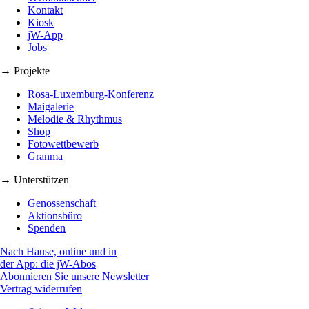
Kontakt
Kiosk
jW-App
Jobs
→ Projekte
Rosa-Luxemburg-Konferenz
Maigalerie
Melodie & Rhythmus
Shop
Fotowettbewerb
Granma
→ Unterstützen
Genossenschaft
Aktionsbüro
Spenden
Nach Hause, online und in
der App: die jW-Abos
Abonnieren Sie unsere Newsletter
Vertrag widerrufen