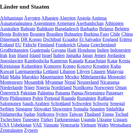
Länder und Staaten
Afghanistan
Ägypten
Albanien
Algerien
Angola
Antigua
Äquatorialguinea
Argentinien
Armenien
Aserbaidschan
Äthiopien
Australien
Bahrain
Baltikum
Bangladesch
Barbados
Belarus
Belgien
Benin
Bolivien
Bosnien
Brasilien
Bulgarien
Burkina Faso
Chile
China
Dänemark
DR Kongo
Dschibuti
Ecuador
El Salvador
England
Eritrea
Estland
EU
Fidschi
Finnland
Frankreich
Ghana
Griechenland
Großbritannien
Guatemala
Guyana
Haiti
Honduras
Indien
Indonesien
Irak
Iran
Irland
Island
Israel
Italien
Jamaika
Japan
Jemen
Jordanien
Jugoslawien
Kambodscha
Kamerun
Kanada
Kasachstan
Katar
Kenia
Kirgisistan
Kolumbien
Komoren
Kongo
Kosovo
Kroatien
Kuba
Kuwait
Lateinamerika
Lettland
Libanon
Libyen
Litauen
Malaysia
Mali
Malta
Marokko
Mauretanien
Mexiko
Mittelamerika
Mongolei
Montenegro
Mosambik
Myanmar
Nepal
Neuseeland
Nicaragua
Niederlande
Niger
Nigeria
Nordirland
Nordkorea
Norwegen
Oman
Österreich
Pakistan
Palästina
Panama
Papua-Neuguinea
Paraguay
Peru
Philippinen
Polen
Portugal
Ruanda
Rumänien
Rußland
Salomonen
Saudi-Arabien
Schottland
Schweden
Schweiz
Senegal
Serbien
Singapur
Slowakei
Slowenien
Somalia
Spanien
Südafrika
Südamerika
Sudan
Südkorea
Syrien
Taiwan
Thailand
Tonga
Tschad
Tschechien
Tunesien
Türkei
Turkmenistan
Uganda
Ukraine
Ungarn
USA
Usbekistan
VAE
Vanuatu
Venezuela
Vietnam
Wales
Westsahara
Zentralasien
Zypern