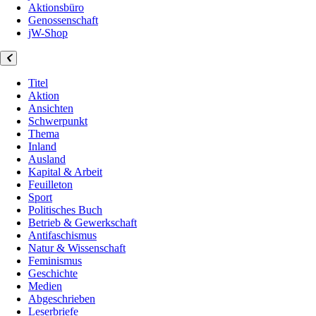
Aktionsbüro
Genossenschaft
jW-Shop
Titel
Aktion
Ansichten
Schwerpunkt
Thema
Inland
Ausland
Kapital & Arbeit
Feuilleton
Sport
Politisches Buch
Betrieb & Gewerkschaft
Antifaschismus
Natur & Wissenschaft
Feminismus
Geschichte
Medien
Abgeschrieben
Leserbriefe