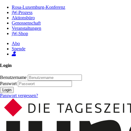
Zum
Rosa-Luxemburg-Konferenz
Inhalt
jW-Prozess
der
Aktionsbüro
Seite
Genossenschaft
Veranstaltungen
jW-Shop
Abo
Spende
Login
Benutzername
Passwort
Login
Passwort vergessen?