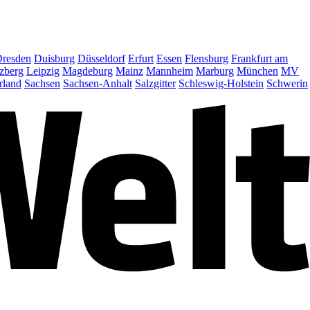
resden
Duisburg
Düsseldorf
Erfurt
Essen
Flensburg
Frankfurt am
zberg
Leipzig
Magdeburg
Mainz
Mannheim
Marburg
München
MV
rland
Sachsen
Sachsen-Anhalt
Salzgitter
Schleswig-Holstein
Schwerin