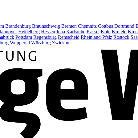
um
Brandenburg
Braunschweig
Bremen
Chemnitz
Cottbus
Dortmund
D
annover
Heidelberg
Hessen
Jena
Karlsruhe
Kassel
Köln
Krefeld
Kreu
abrück
Potsdam
Regensburg
Remscheid
Rheinland-Pfalz
Rostock
Saa
burg
Wuppertal
Würzburg
Zwickau