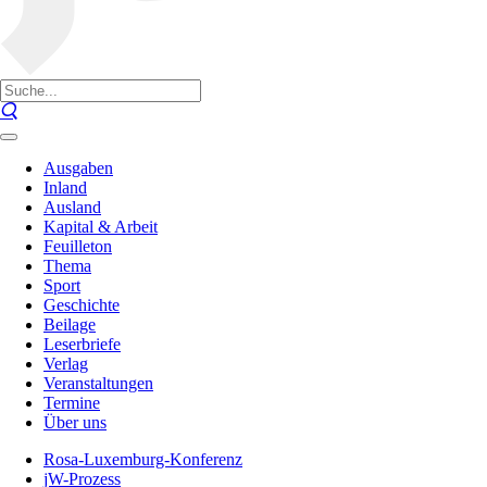
Ausgaben
Inland
Ausland
Kapital & Arbeit
Feuilleton
Thema
Sport
Geschichte
Beilage
Leserbriefe
Verlag
Veranstaltungen
Termine
Über uns
Rosa-Luxemburg-Konferenz
jW-Prozess