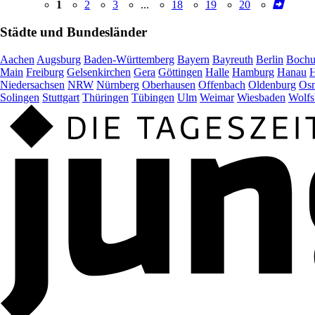
1
2
3
...
18
19
20
Städte und Bundesländer
Aachen
Augsburg
Baden-Württemberg
Bayern
Bayreuth
Berlin
Boch
Main
Freiburg
Gelsenkirchen
Gera
Göttingen
Halle
Hamburg
Hanau
H
Niedersachsen
NRW
Nürnberg
Oberhausen
Offenbach
Oldenburg
Osn
Solingen
Stuttgart
Thüringen
Tübingen
Ulm
Weimar
Wiesbaden
Wolfs