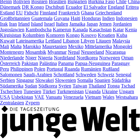
Benin
Bolivien
Bosnien
Brasilien
Bulgarien
Burkina Faso
Chile
China
Dänemark
DR Kongo
Dschibuti
Ecuador
El Salvador
England
Eritrea
Estland
EU
Fidschi
Finnland
Frankreich
Ghana
Griechenland
Großbritannien
Guatemala
Guyana
Haiti
Honduras
Indien
Indonesien
Irak
Iran
Irland
Island
Israel
Italien
Jamaika
Japan
Jemen
Jordanien
Jugoslawien
Kambodscha
Kamerun
Kanada
Kasachstan
Katar
Kenia
Kirgisistan
Kolumbien
Komoren
Kongo
Kosovo
Kroatien
Kuba
Kuwait
Lateinamerika
Lettland
Libanon
Libyen
Litauen
Malaysia
Mali
Malta
Marokko
Mauretanien
Mexiko
Mittelamerika
Mongolei
Montenegro
Mosambik
Myanmar
Nepal
Neuseeland
Nicaragua
Niederlande
Niger
Nigeria
Nordirland
Nordkorea
Norwegen
Oman
Österreich
Pakistan
Palästina
Panama
Papua-Neuguinea
Paraguay
Peru
Philippinen
Polen
Portugal
Ruanda
Rumänien
Rußland
Salomonen
Saudi-Arabien
Schottland
Schweden
Schweiz
Senegal
Serbien
Singapur
Slowakei
Slowenien
Somalia
Spanien
Südafrika
Südamerika
Sudan
Südkorea
Syrien
Taiwan
Thailand
Tonga
Tschad
Tschechien
Tunesien
Türkei
Turkmenistan
Uganda
Ukraine
Ungarn
USA
Usbekistan
VAE
Vanuatu
Venezuela
Vietnam
Wales
Westsahara
Zentralasien
Zypern