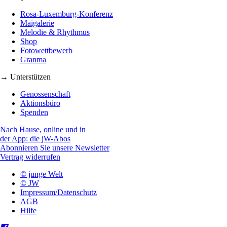
Rosa-Luxemburg-Konferenz
Maigalerie
Melodie & Rhythmus
Shop
Fotowettbewerb
Granma
→ Unterstützen
Genossenschaft
Aktionsbüro
Spenden
Nach Hause, online und in
der App: die jW-Abos
Abonnieren Sie unsere Newsletter
Vertrag widerrufen
© junge Welt
© JW
Impressum/Datenschutz
AGB
Hilfe