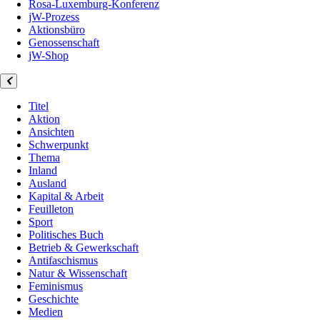
Rosa-Luxemburg-Konferenz
jW-Prozess
Aktionsbüro
Genossenschaft
jW-Shop
Titel
Aktion
Ansichten
Schwerpunkt
Thema
Inland
Ausland
Kapital & Arbeit
Feuilleton
Sport
Politisches Buch
Betrieb & Gewerkschaft
Antifaschismus
Natur & Wissenschaft
Feminismus
Geschichte
Medien