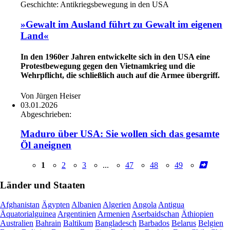
Geschichte:
Antikriegsbewegung in den USA
»Gewalt im Ausland führt zu Gewalt im eigenen
Land«
In den 1960er Jahren entwickelte sich in den USA eine
Protestbewegung gegen den Vietnamkrieg und die
Wehrpflicht, die schließlich auch auf die Armee übergriff.
Von Jürgen Heiser
03.01.2026
Abgeschrieben:
Maduro über USA: Sie wollen sich das gesamte
Öl aneignen
1
2
3
...
47
48
49
Länder und Staaten
Afghanistan
Ägypten
Albanien
Algerien
Angola
Antigua
Äquatorialguinea
Argentinien
Armenien
Aserbaidschan
Äthiopien
Australien
Bahrain
Baltikum
Bangladesch
Barbados
Belarus
Belgien