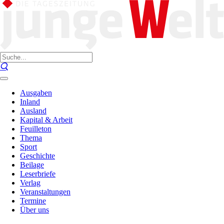
Ausgaben
Inland
Ausland
Kapital & Arbeit
Feuilleton
Thema
Sport
Geschichte
Beilage
Leserbriefe
Verlag
Veranstaltungen
Termine
Über uns