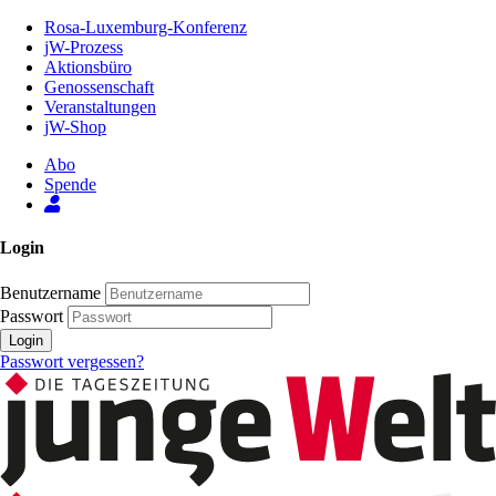
Zum
Rosa-Luxemburg-Konferenz
Inhalt
jW-Prozess
der
Aktionsbüro
Seite
Genossenschaft
Veranstaltungen
jW-Shop
Abo
Spende
Login
Benutzername
Passwort
Login
Passwort vergessen?