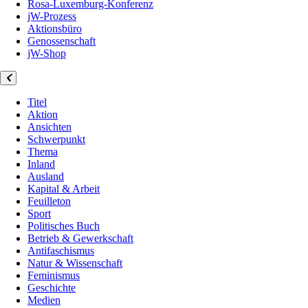
Rosa-Luxemburg-Konferenz
jW-Prozess
Aktionsbüro
Genossenschaft
jW-Shop
Titel
Aktion
Ansichten
Schwerpunkt
Thema
Inland
Ausland
Kapital & Arbeit
Feuilleton
Sport
Politisches Buch
Betrieb & Gewerkschaft
Antifaschismus
Natur & Wissenschaft
Feminismus
Geschichte
Medien