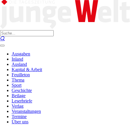
Ausgaben
Inland
Ausland
Kapital & Arbeit
Feuilleton
Thema
Sport
Geschichte
Beilage
Leserbriefe
Verlag
Veranstaltungen
Termine
Über uns