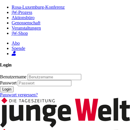
Zum
Rosa-Luxemburg-Konferenz
Inhalt
jW-Prozess
der
Aktionsbüro
Seite
Genossenschaft
Veranstaltungen
jW-Shop
Abo
Spende
Login
Benutzername
Passwort
Login
Passwort vergessen?