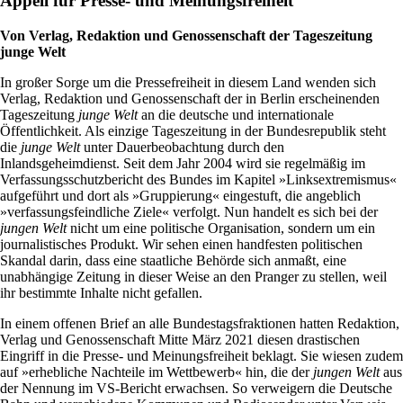
Appell für Presse- und Meinungsfreiheit
Von Verlag, Redaktion und Genossenschaft der Tageszeitung
junge Welt
In großer Sorge um die Pressefreiheit in diesem Land wenden sich
Verlag, Redaktion und Genossenschaft der in Berlin erscheinenden
Tageszeitung
junge Welt
an die deutsche und internationale
Öffentlichkeit. Als einzige Tageszeitung in der Bundesrepublik steht
die
junge Welt
unter Dauerbeobachtung durch den
Inlandsgeheimdienst. Seit dem Jahr 2004 wird sie regelmäßig im
Verfassungsschutzbericht des Bundes im Kapitel »Linksextremismus«
aufgeführt und dort als »Gruppierung« eingestuft, die angeblich
»verfassungsfeindliche Ziele« verfolgt. Nun handelt es sich bei der
jungen Welt
nicht um eine politische Organisation, sondern um ein
journalistisches Produkt. Wir sehen einen handfesten politischen
Skandal darin, dass eine staatliche Behörde sich anmaßt, eine
unabhängige Zeitung in dieser Weise an den Pranger zu stellen, weil
ihr bestimmte Inhalte nicht gefallen.
In einem offenen Brief an alle Bundestagsfraktionen hatten Redaktion,
Verlag und Genossenschaft Mitte März 2021 diesen drastischen
Eingriff in die Presse- und Meinungsfreiheit beklagt. Sie wiesen zudem
auf »erhebliche Nachteile im Wettbewerb« hin, die der
jungen Welt
aus
der Nennung im VS-Bericht erwachsen. So verweigern die Deutsche