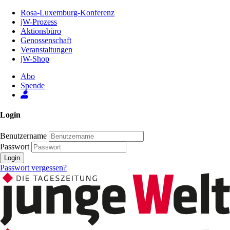
Zum
Rosa-Luxemburg-Konferenz
Inhalt
jW-Prozess
der
Aktionsbüro
Seite
Genossenschaft
Veranstaltungen
jW-Shop
Abo
Spende
Login
Benutzername
Passwort
Login
Passwort vergessen?