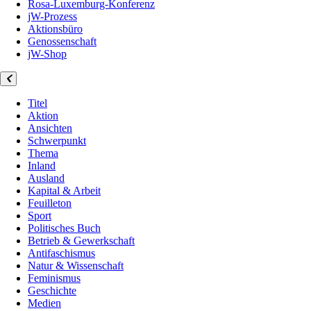
Rosa-Luxemburg-Konferenz
jW-Prozess
Aktionsbüro
Genossenschaft
jW-Shop
Titel
Aktion
Ansichten
Schwerpunkt
Thema
Inland
Ausland
Kapital & Arbeit
Feuilleton
Sport
Politisches Buch
Betrieb & Gewerkschaft
Antifaschismus
Natur & Wissenschaft
Feminismus
Geschichte
Medien