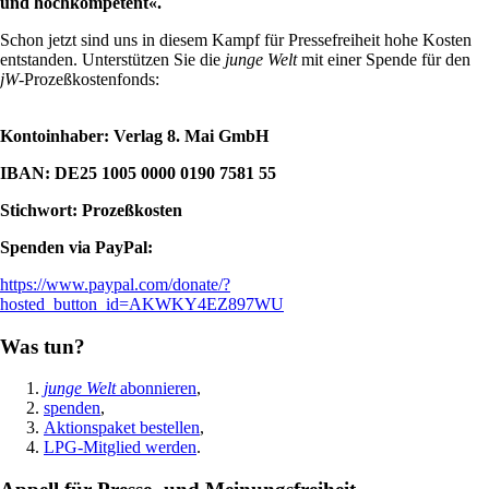
und hochkompetent«.
Schon jetzt sind uns in diesem Kampf für Pressefreiheit hohe Kosten
entstanden. Unterstützen Sie die
junge Welt
mit einer Spende für den
jW
-Prozeßkostenfonds:
Kontoinhaber: Verlag 8. Mai GmbH
IBAN: DE25 1005 0000 0190 7581 55
Stichwort: Prozeßkosten
Spenden via PayPal:
https://www.paypal.com/donate/?
hosted_button_id=AKWKY4EZ897WU
Was tun?
junge Welt
abonnieren
,
spenden
,
Aktionspaket bestellen
,
LPG-Mitglied werden
.