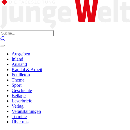
Ausgaben
Inland
Ausland
Kapital & Arbeit
Feuilleton
Thema
Sport
Geschichte
Beilage
Leserbriefe
Verlag
Veranstaltungen
Termine
Über uns