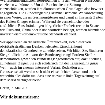
»verfassungsfeindlichen Bestrebungen (…) den weiteren Nährboden
entziehen zu können«. Um die Reichweite der Zeitung
einzuschränken, werden ihre ökonomischen Grundlagen also bewusst
angegriffen. Die Bundesregierung kriminalisiert eine Weltanschauung
in einer Weise, die an Gesinnungsterror und damit an finsterste Zeiten
des Kalten Krieges erinnert. Während sie vermeintliche oder
tatsächliche Einschränkungen bürgerlicher Freiheitsrechte in Staaten
wie Russland, China oder Kuba wortreich beklagt, werden hierzulande
unverschleiert vordemokratische Standards etabliert.
Wir appellieren an die kritische Öffentlichkeit, sich dieser von
obrigkeitsstaatlichem Denken geleiteten Einschränkung
demokratischer Grundrechte zu widersetzen. Wir bitten Sie: Studieren
Sie gründlich die Antwort der Bundesregierung! Fordern Sie Ihre
demokratisch gewählten Bundestagsabgeordneten auf, dazu Stellung
zu nehmen! Zeigen Sie sich solidarisch mit der Tageszeitung
junge
Welt –
auch im eigenen Interesse! Verlag, Redaktion und
Genossenschaft werden sich nicht einschüchtern lassen und auch
weiterhin alles dafür tun, dass eine relevante linke Tageszeitung auf
dem Markt verfügbar bleibt.
Berlin, 7. Mai 2021
Wir dokumentieren: