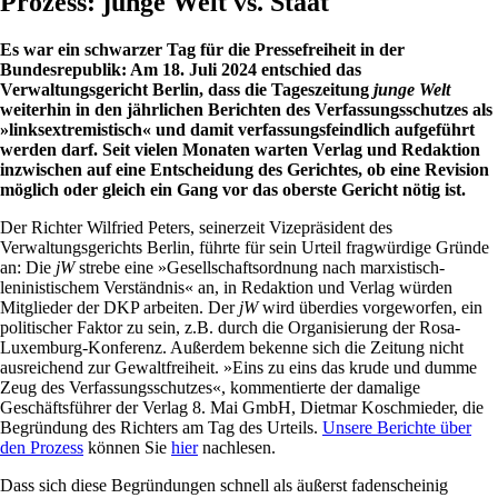
Prozess: junge Welt vs. Staat
Es war ein schwarzer Tag für die Pressefreiheit in der
Bundesrepublik: Am 18. Juli 2024 entschied das
Verwaltungsgericht Berlin, dass die Tageszeitung
junge Welt
weiterhin in den jährlichen Berichten des Verfassungsschutzes als
»linksextremistisch« und damit verfassungsfeindlich aufgeführt
werden darf.
Seit vielen Monaten warten Verlag und Redaktion
inzwischen auf eine Entscheidung des Gerichtes, ob eine Revision
möglich oder gleich ein Gang vor das oberste Gericht nötig ist.
Der Richter Wilfried Peters, seinerzeit Vizepräsident des
Verwaltungsgerichts Berlin, führte für sein Urteil fragwürdige Gründe
an: Die
jW
strebe eine »Gesellschaftsordnung nach marxistisch-
leninistischem Verständnis« an, in Redaktion und Verlag würden
Mitglieder der DKP arbeiten. Der
jW
wird überdies vorgeworfen, ein
politischer Faktor zu sein, z.B. durch die Organisierung der Rosa-
Luxemburg-Konferenz. Außerdem bekenne sich die Zeitung nicht
ausreichend zur Gewaltfreiheit. »Eins zu eins das krude und dumme
Zeug des Verfassungsschutzes«, kommentierte der damalige
Geschäftsführer der Verlag 8. Mai GmbH, Dietmar Koschmieder, die
Begründung des Richters am Tag des Urteils.
Unsere Berichte über
den Prozess
können Sie
hier
nachlesen.
Dass sich diese Begründungen schnell als äußerst fadenscheinig