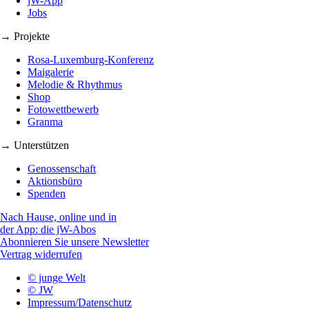
jW-App
Jobs
→ Projekte
Rosa-Luxemburg-Konferenz
Maigalerie
Melodie & Rhythmus
Shop
Fotowettbewerb
Granma
→ Unterstützen
Genossenschaft
Aktionsbüro
Spenden
Nach Hause, online und in
der App: die jW-Abos
Abonnieren Sie unsere Newsletter
Vertrag widerrufen
© junge Welt
© JW
Impressum/Datenschutz