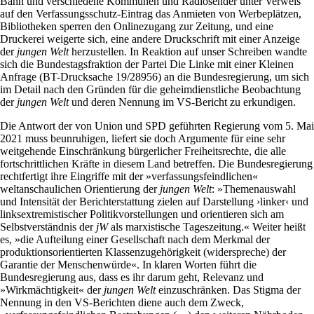
Bahn und verschiedene Kommunen und Radiosender unter Verweis
auf den Verfassungsschutz-Eintrag das Anmieten von Werbeplätzen,
Bibliotheken sperren den Onlinezugang zur Zeitung, und eine
Druckerei weigerte sich, eine andere Druckschrift mit einer Anzeige
der
jungen Welt
herzustellen. In Reaktion auf unser Schreiben wandte
sich die Bundestagsfraktion der Partei Die Linke mit einer Kleinen
Anfrage (BT-Drucksache 19/28956) an die Bundesregierung, um sich
im Detail nach den Gründen für die geheimdienstliche Beobachtung
der
jungen Welt
und deren Nennung im VS-Bericht zu erkundigen.
Die Antwort der von Union und SPD geführten Regierung vom 5. Mai
2021 muss beunruhigen, liefert sie doch Argumente für eine sehr
weitgehende Einschränkung bürgerlicher Freiheitsrechte, die alle
fortschrittlichen Kräfte in diesem Land betreffen. Die Bundesregierung
rechtfertigt ihre Eingriffe mit der »verfassungsfeindlichen«
weltanschaulichen Orientierung der
jungen Welt
: »Themenauswahl
und Intensität der Berichterstattung zielen auf Darstellung ›linker‹ und
linksextremistischer Politikvorstellungen und orientieren sich am
Selbstverständnis der
jW
als marxistische Tageszeitung.« Weiter heißt
es, »die Aufteilung einer Gesellschaft nach dem Merkmal der
produktionsorientierten Klassenzugehörigkeit (widerspreche) der
Garantie der Menschenwürde«. In klaren Worten führt die
Bundesregierung aus, dass es ihr darum geht, Relevanz und
»Wirkmächtigkeit« der
jungen Welt
einzuschränken. Das Stigma der
Nennung in den VS-Berichten diene auch dem Zweck,