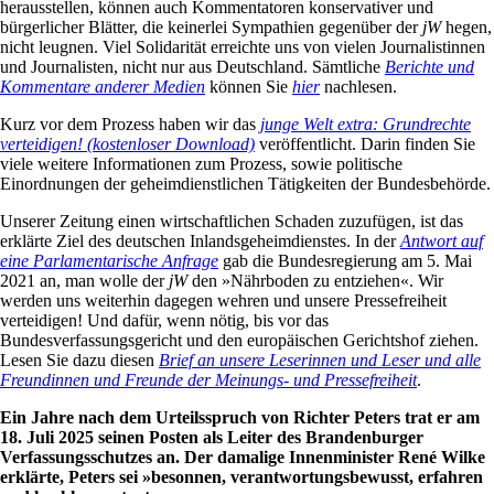
herausstellen, können auch Kommentatoren konservativer und
bürgerlicher Blätter, die keinerlei Sympathien gegenüber der
jW
hegen,
nicht leugnen. Viel Solidarität erreichte uns von vielen Journalistinnen
und Journalisten, nicht nur aus Deutschland. Sämtliche
Berichte und
Kommentare anderer Medien
können Sie
hier
nachlesen.
Kurz vor dem Prozess haben wir das
junge Welt
extra: Grundrechte
verteidigen! (kostenloser Download)
veröffentlicht. Darin finden Sie
viele weitere Informationen zum Prozess, sowie politische
Einordnungen der geheimdienstlichen Tätigkeiten der Bundesbehörde.
Unserer Zeitung einen wirtschaftlichen Schaden zuzufügen, ist das
erklärte Ziel des deutschen Inlandsgeheimdienstes. In der
Antwort auf
eine Parlamentarische Anfrage
gab die Bundesregierung am 5. Mai
2021 an, man wolle der
jW
den »Nährboden zu entziehen«. Wir
werden uns weiterhin dagegen wehren und unsere Pressefreiheit
verteidigen! Und dafür, wenn nötig, bis vor das
Bundesverfassungsgericht und den europäischen Gerichtshof ziehen.
Lesen Sie dazu diesen
Brief an unsere Leserinnen und Leser und alle
Freundinnen und Freunde der Meinungs- und Pressefreiheit
.
Ein Jahre nach dem Urteilsspruch von Richter Peters trat er am
18. Juli 2025 seinen Posten als Leiter des Brandenburger
Verfassungsschutzes an. Der damalige Innenminister René Wilke
erklärte, Peters sei »besonnen, verantwortungsbewusst, erfahren