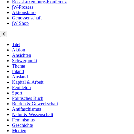
Rosa-Luxemburg-Konferenz
jW-Prozess
Aktionsbüro
Genossenschaft
jW-Shop
Titel
Aktion
Ansichten
Schwerpunkt
Thema
Inland
Ausland
Kapital & Arbeit
Feuilleton
Sport
Politisches Buch
Betrieb & Gewerkschaft
Antifaschismus
Natur & Wissenschaft
Feminismus
Geschichte
Medien