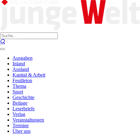
Ausgaben
Inland
Ausland
Kapital & Arbeit
Feuilleton
Thema
Sport
Geschichte
Beilage
Leserbriefe
Verlag
Veranstaltungen
Termine
Über uns