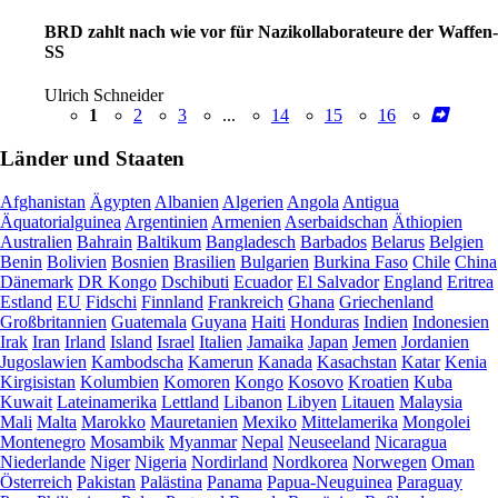
BRD zahlt nach wie vor für Nazikollaborateure der Waffen-
SS
Ulrich Schneider
1
2
3
...
14
15
16
Länder und Staaten
Afghanistan
Ägypten
Albanien
Algerien
Angola
Antigua
Äquatorialguinea
Argentinien
Armenien
Aserbaidschan
Äthiopien
Australien
Bahrain
Baltikum
Bangladesch
Barbados
Belarus
Belgien
Benin
Bolivien
Bosnien
Brasilien
Bulgarien
Burkina Faso
Chile
China
Dänemark
DR Kongo
Dschibuti
Ecuador
El Salvador
England
Eritrea
Estland
EU
Fidschi
Finnland
Frankreich
Ghana
Griechenland
Großbritannien
Guatemala
Guyana
Haiti
Honduras
Indien
Indonesien
Irak
Iran
Irland
Island
Israel
Italien
Jamaika
Japan
Jemen
Jordanien
Jugoslawien
Kambodscha
Kamerun
Kanada
Kasachstan
Katar
Kenia
Kirgisistan
Kolumbien
Komoren
Kongo
Kosovo
Kroatien
Kuba
Kuwait
Lateinamerika
Lettland
Libanon
Libyen
Litauen
Malaysia
Mali
Malta
Marokko
Mauretanien
Mexiko
Mittelamerika
Mongolei
Montenegro
Mosambik
Myanmar
Nepal
Neuseeland
Nicaragua
Niederlande
Niger
Nigeria
Nordirland
Nordkorea
Norwegen
Oman
Österreich
Pakistan
Palästina
Panama
Papua-Neuguinea
Paraguay