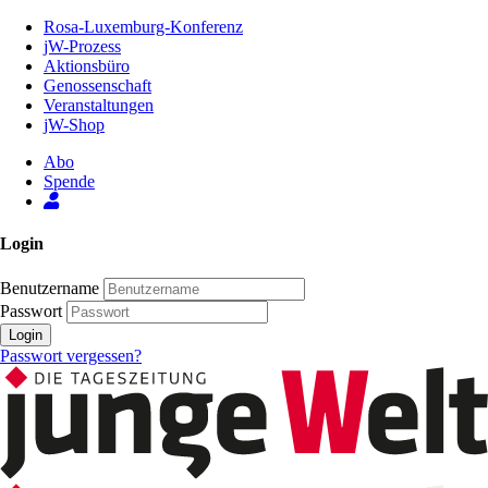
Zum
Rosa-Luxemburg-Konferenz
Inhalt
jW-Prozess
der
Aktionsbüro
Seite
Genossenschaft
Veranstaltungen
jW-Shop
Abo
Spende
Login
Benutzername
Passwort
Login
Passwort vergessen?