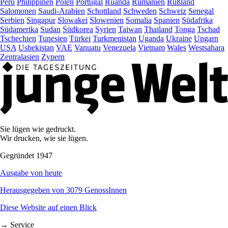
Peru
Philippinen
Polen
Portugal
Ruanda
Rumänien
Rußland
Salomonen
Saudi-Arabien
Schottland
Schweden
Schweiz
Senegal
Serbien
Singapur
Slowakei
Slowenien
Somalia
Spanien
Südafrika
Südamerika
Sudan
Südkorea
Syrien
Taiwan
Thailand
Tonga
Tschad
Tschechien
Tunesien
Türkei
Turkmenistan
Uganda
Ukraine
Ungarn
USA
Usbekistan
VAE
Vanuatu
Venezuela
Vietnam
Wales
Westsahara
Zentralasien
Zypern
Sie lügen wie gedruckt.
Wir drucken, wie sie lügen.
Gegründet 1947
Ausgabe von heute
Herausgegeben von 3079 GenossInnen
Diese Website auf einen Blick
→ Service