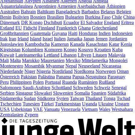
Afghanistan
Ägypten
Albanien
Algerien
Angola
Antigua
Äquatorialguinea
Argentinien
Armenien
Aserbaidschan
Äthiopien
Australien
Bahrain
Baltikum
Bangladesch
Barbados
Belarus
Belgien
Benin
Bolivien
Bosnien
Brasilien
Bulgarien
Burkina Faso
Chile
China
Dänemark
DR Kongo
Dschibuti
Ecuador
El Salvador
England
Eritrea
Estland
EU
Fidschi
Finnland
Frankreich
Ghana
Griechenland
Großbritannien
Guatemala
Guyana
Haiti
Honduras
Indien
Indonesien
Irak
Iran
Irland
Island
Israel
Italien
Jamaika
Japan
Jemen
Jordanien
Jugoslawien
Kambodscha
Kamerun
Kanada
Kasachstan
Katar
Kenia
Kirgisistan
Kolumbien
Komoren
Kongo
Kosovo
Kroatien
Kuba
Kuwait
Lateinamerika
Lettland
Libanon
Libyen
Litauen
Malaysia
Mali
Malta
Marokko
Mauretanien
Mexiko
Mittelamerika
Mongolei
Montenegro
Mosambik
Myanmar
Nepal
Neuseeland
Nicaragua
Niederlande
Niger
Nigeria
Nordirland
Nordkorea
Norwegen
Oman
Österreich
Pakistan
Palästina
Panama
Papua-Neuguinea
Paraguay
Peru
Philippinen
Polen
Portugal
Ruanda
Rumänien
Rußland
Salomonen
Saudi-Arabien
Schottland
Schweden
Schweiz
Senegal
Serbien
Singapur
Slowakei
Slowenien
Somalia
Spanien
Südafrika
Südamerika
Sudan
Südkorea
Syrien
Taiwan
Thailand
Tonga
Tschad
Tschechien
Tunesien
Türkei
Turkmenistan
Uganda
Ukraine
Ungarn
USA
Usbekistan
VAE
Vanuatu
Venezuela
Vietnam
Wales
Westsahara
Zentralasien
Zypern