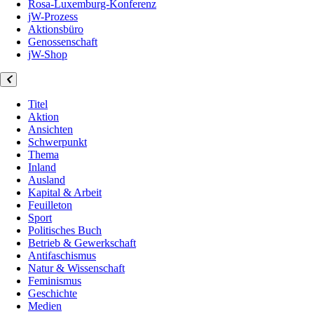
Rosa-Luxemburg-Konferenz
jW-Prozess
Aktionsbüro
Genossenschaft
jW-Shop
Titel
Aktion
Ansichten
Schwerpunkt
Thema
Inland
Ausland
Kapital & Arbeit
Feuilleton
Sport
Politisches Buch
Betrieb & Gewerkschaft
Antifaschismus
Natur & Wissenschaft
Feminismus
Geschichte
Medien