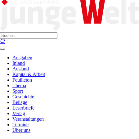
Ausgaben
Inland
Ausland
Kapital & Arbeit
Feuilleton
Thema
Sport
Geschichte
Beilage
Leserbriefe
Verlag
Veranstaltungen
Termine
Über uns