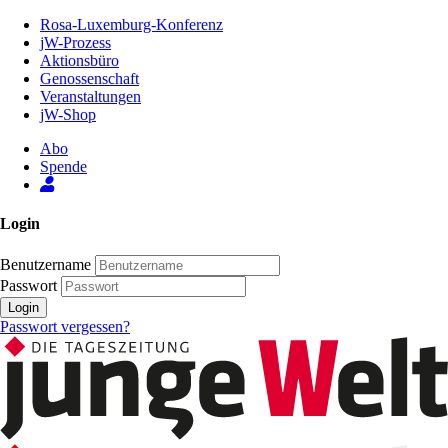
Zum
Rosa-Luxemburg-Konferenz
Inhalt
jW-Prozess
der
Aktionsbüro
Seite
Genossenschaft
Veranstaltungen
jW-Shop
Abo
Spende
Login
Benutzername
Passwort
Login
Passwort vergessen?