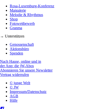
Rosa-Luxemburg-Konferenz
Maigalerie
Melodie & Rhythmus
Shop
Fotowettbewerb
Granma
→ Unterstützen
Genossenschaft
Aktionsbüro
Spenden
Nach Hause, online und in
der App: die jW-Abos
Abonnieren Sie unsere Newsletter
Vertrag widerrufen
© junge Welt
© JW
Impressum/Datenschutz
AGB
Hilfe