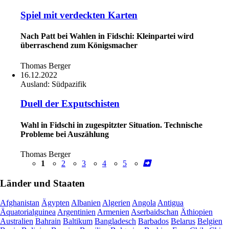
Spiel mit verdeckten Karten
Nach Patt bei Wahlen in Fidschi: Kleinpartei wird
überraschend zum Königsmacher
Thomas Berger
16.12.2022
Ausland:
Südpazifik
Duell der Exputschisten
Wahl in Fidschi in zugespitzter Situation. Technische
Probleme bei Auszählung
Thomas Berger
1
2
3
4
5
Länder und Staaten
Afghanistan
Ägypten
Albanien
Algerien
Angola
Antigua
Äquatorialguinea
Argentinien
Armenien
Aserbaidschan
Äthiopien
Australien
Bahrain
Baltikum
Bangladesch
Barbados
Belarus
Belgien