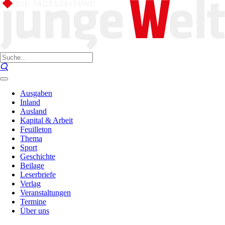
Ausgaben
Inland
Ausland
Kapital & Arbeit
Feuilleton
Thema
Sport
Geschichte
Beilage
Leserbriefe
Verlag
Veranstaltungen
Termine
Über uns