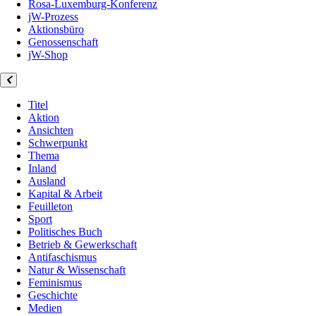
Rosa-Luxemburg-Konferenz
jW-Prozess
Aktionsbüro
Genossenschaft
jW-Shop
Titel
Aktion
Ansichten
Schwerpunkt
Thema
Inland
Ausland
Kapital & Arbeit
Feuilleton
Sport
Politisches Buch
Betrieb & Gewerkschaft
Antifaschismus
Natur & Wissenschaft
Feminismus
Geschichte
Medien