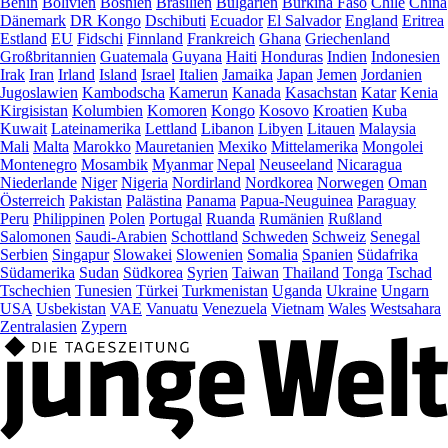
Benin
Bolivien
Bosnien
Brasilien
Bulgarien
Burkina Faso
Chile
China
Dänemark
DR Kongo
Dschibuti
Ecuador
El Salvador
England
Eritrea
Estland
EU
Fidschi
Finnland
Frankreich
Ghana
Griechenland
Großbritannien
Guatemala
Guyana
Haiti
Honduras
Indien
Indonesien
Irak
Iran
Irland
Island
Israel
Italien
Jamaika
Japan
Jemen
Jordanien
Jugoslawien
Kambodscha
Kamerun
Kanada
Kasachstan
Katar
Kenia
Kirgisistan
Kolumbien
Komoren
Kongo
Kosovo
Kroatien
Kuba
Kuwait
Lateinamerika
Lettland
Libanon
Libyen
Litauen
Malaysia
Mali
Malta
Marokko
Mauretanien
Mexiko
Mittelamerika
Mongolei
Montenegro
Mosambik
Myanmar
Nepal
Neuseeland
Nicaragua
Niederlande
Niger
Nigeria
Nordirland
Nordkorea
Norwegen
Oman
Österreich
Pakistan
Palästina
Panama
Papua-Neuguinea
Paraguay
Peru
Philippinen
Polen
Portugal
Ruanda
Rumänien
Rußland
Salomonen
Saudi-Arabien
Schottland
Schweden
Schweiz
Senegal
Serbien
Singapur
Slowakei
Slowenien
Somalia
Spanien
Südafrika
Südamerika
Sudan
Südkorea
Syrien
Taiwan
Thailand
Tonga
Tschad
Tschechien
Tunesien
Türkei
Turkmenistan
Uganda
Ukraine
Ungarn
USA
Usbekistan
VAE
Vanuatu
Venezuela
Vietnam
Wales
Westsahara
Zentralasien
Zypern