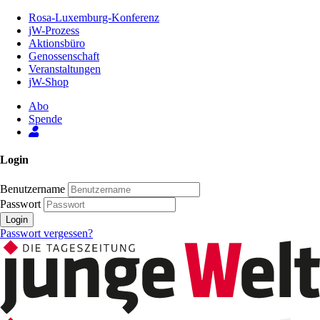
Zum
Rosa-Luxemburg-Konferenz
Inhalt
jW-Prozess
der
Aktionsbüro
Seite
Genossenschaft
Veranstaltungen
jW-Shop
Abo
Spende
Login
Benutzername
Passwort
Login
Passwort vergessen?