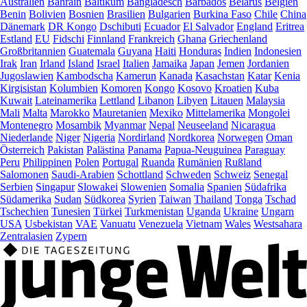
Australien
Bahrain
Baltikum
Bangladesch
Barbados
Belarus
Belgien
Benin
Bolivien
Bosnien
Brasilien
Bulgarien
Burkina Faso
Chile
China
Dänemark
DR Kongo
Dschibuti
Ecuador
El Salvador
England
Eritrea
Estland
EU
Fidschi
Finnland
Frankreich
Ghana
Griechenland
Großbritannien
Guatemala
Guyana
Haiti
Honduras
Indien
Indonesien
Irak
Iran
Irland
Island
Israel
Italien
Jamaika
Japan
Jemen
Jordanien
Jugoslawien
Kambodscha
Kamerun
Kanada
Kasachstan
Katar
Kenia
Kirgisistan
Kolumbien
Komoren
Kongo
Kosovo
Kroatien
Kuba
Kuwait
Lateinamerika
Lettland
Libanon
Libyen
Litauen
Malaysia
Mali
Malta
Marokko
Mauretanien
Mexiko
Mittelamerika
Mongolei
Montenegro
Mosambik
Myanmar
Nepal
Neuseeland
Nicaragua
Niederlande
Niger
Nigeria
Nordirland
Nordkorea
Norwegen
Oman
Österreich
Pakistan
Palästina
Panama
Papua-Neuguinea
Paraguay
Peru
Philippinen
Polen
Portugal
Ruanda
Rumänien
Rußland
Salomonen
Saudi-Arabien
Schottland
Schweden
Schweiz
Senegal
Serbien
Singapur
Slowakei
Slowenien
Somalia
Spanien
Südafrika
Südamerika
Sudan
Südkorea
Syrien
Taiwan
Thailand
Tonga
Tschad
Tschechien
Tunesien
Türkei
Turkmenistan
Uganda
Ukraine
Ungarn
USA
Usbekistan
VAE
Vanuatu
Venezuela
Vietnam
Wales
Westsahara
Zentralasien
Zypern