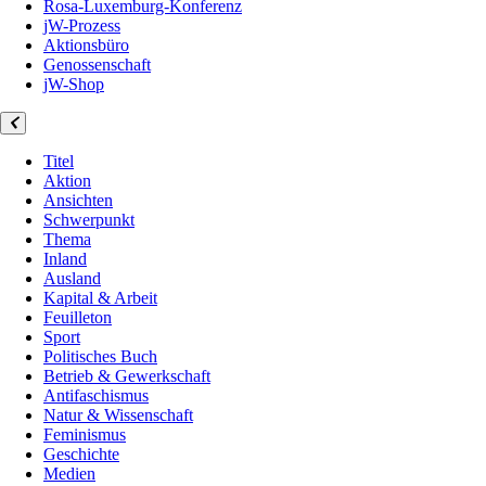
Rosa-Luxemburg-Konferenz
jW-Prozess
Aktionsbüro
Genossenschaft
jW-Shop
Titel
Aktion
Ansichten
Schwerpunkt
Thema
Inland
Ausland
Kapital & Arbeit
Feuilleton
Sport
Politisches Buch
Betrieb & Gewerkschaft
Antifaschismus
Natur & Wissenschaft
Feminismus
Geschichte
Medien