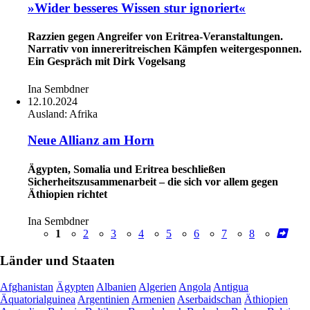
»Wider besseres Wissen stur ignoriert«
Razzien gegen Angreifer von Eritrea-Veranstaltungen.
Narrativ von innereritreischen Kämpfen weitergesponnen.
Ein Gespräch mit Dirk Vogelsang
Ina Sembdner
12.10.2024
Ausland:
Afrika
Neue Allianz am Horn
Ägypten, Somalia und Eritrea beschließen
Sicherheitszusammenarbeit – die sich vor allem gegen
Äthiopien richtet
Ina Sembdner
1
2
3
4
5
6
7
8
Länder und Staaten
Afghanistan
Ägypten
Albanien
Algerien
Angola
Antigua
Äquatorialguinea
Argentinien
Armenien
Aserbaidschan
Äthiopien