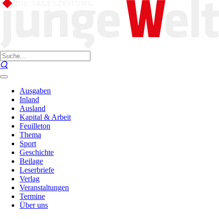
Ausgaben
Inland
Ausland
Kapital & Arbeit
Feuilleton
Thema
Sport
Geschichte
Beilage
Leserbriefe
Verlag
Veranstaltungen
Termine
Über uns