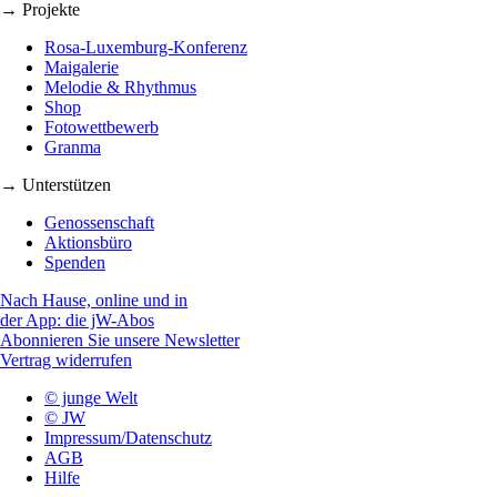
→ Projekte
Rosa-Luxemburg-Konferenz
Maigalerie
Melodie & Rhythmus
Shop
Fotowettbewerb
Granma
→ Unterstützen
Genossenschaft
Aktionsbüro
Spenden
Nach Hause, online und in
der App: die jW-Abos
Abonnieren Sie unsere Newsletter
Vertrag widerrufen
© junge Welt
© JW
Impressum/Datenschutz
AGB
Hilfe