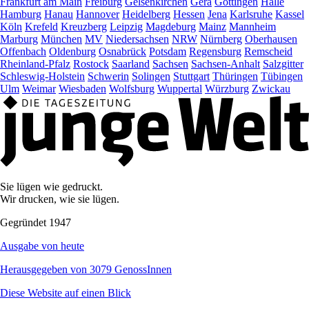
Frankfurt am Main
Freiburg
Gelsenkirchen
Gera
Göttingen
Halle
Hamburg
Hanau
Hannover
Heidelberg
Hessen
Jena
Karlsruhe
Kassel
Köln
Krefeld
Kreuzberg
Leipzig
Magdeburg
Mainz
Mannheim
Marburg
München
MV
Niedersachsen
NRW
Nürnberg
Oberhausen
Offenbach
Oldenburg
Osnabrück
Potsdam
Regensburg
Remscheid
Rheinland-Pfalz
Rostock
Saarland
Sachsen
Sachsen-Anhalt
Salzgitter
Schleswig-Holstein
Schwerin
Solingen
Stuttgart
Thüringen
Tübingen
Ulm
Weimar
Wiesbaden
Wolfsburg
Wuppertal
Würzburg
Zwickau
Sie lügen wie gedruckt.
Wir drucken, wie sie lügen.
Gegründet 1947
Ausgabe von heute
Herausgegeben von 3079 GenossInnen
Diese Website auf einen Blick