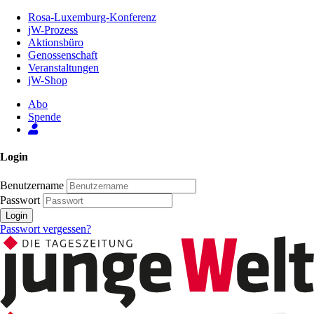
Zum
Rosa-Luxemburg-Konferenz
Inhalt
jW-Prozess
der
Aktionsbüro
Seite
Genossenschaft
Veranstaltungen
jW-Shop
Abo
Spende
Login
Benutzername
Passwort
Login
Passwort vergessen?