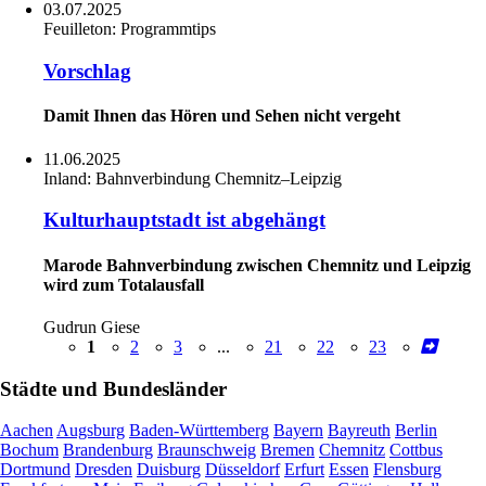
03.07.2025
Feuilleton:
Programmtips
Vorschlag
Damit Ihnen das Hören und Sehen nicht vergeht
11.06.2025
Inland:
Bahnverbindung Chemnitz–Leipzig
Kulturhauptstadt ist abgehängt
Marode Bahnverbindung zwischen Chemnitz und Leipzig
wird zum Totalausfall
Gudrun Giese
1
2
3
...
21
22
23
Städte und Bundesländer
Aachen
Augsburg
Baden-Württemberg
Bayern
Bayreuth
Berlin
Bochum
Brandenburg
Braunschweig
Bremen
Chemnitz
Cottbus
Dortmund
Dresden
Duisburg
Düsseldorf
Erfurt
Essen
Flensburg