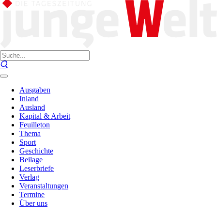
Ausgaben
Inland
Ausland
Kapital & Arbeit
Feuilleton
Thema
Sport
Geschichte
Beilage
Leserbriefe
Verlag
Veranstaltungen
Termine
Über uns