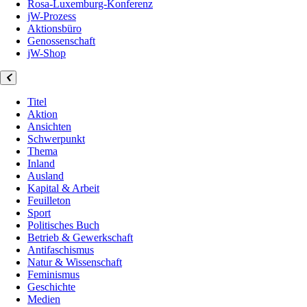
Rosa-Luxemburg-Konferenz
jW-Prozess
Aktionsbüro
Genossenschaft
jW-Shop
Titel
Aktion
Ansichten
Schwerpunkt
Thema
Inland
Ausland
Kapital & Arbeit
Feuilleton
Sport
Politisches Buch
Betrieb & Gewerkschaft
Antifaschismus
Natur & Wissenschaft
Feminismus
Geschichte
Medien