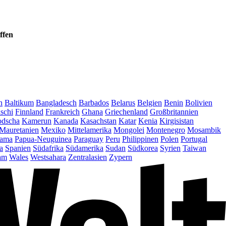
ffen
n
Baltikum
Bangladesch
Barbados
Belarus
Belgien
Benin
Bolivien
schi
Finnland
Frankreich
Ghana
Griechenland
Großbritannien
dscha
Kamerun
Kanada
Kasachstan
Katar
Kenia
Kirgisistan
Mauretanien
Mexiko
Mittelamerika
Mongolei
Montenegro
Mosambik
ama
Papua-Neuguinea
Paraguay
Peru
Philippinen
Polen
Portugal
a
Spanien
Südafrika
Südamerika
Sudan
Südkorea
Syrien
Taiwan
am
Wales
Westsahara
Zentralasien
Zypern