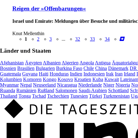
Reigen der »Offenbarungen«
Israel und Emirate: Meldungen über Besuche und militärisch
Knut Mellenthin
1
2
3
...
32
33
34
Länder und Staaten
Afghanistan
Ägypten
Albanien
Algerien
Angola
Antigua
Äquatorialgu
Bosnien
Brasilien
Bulgarien
Burkina Faso
Chile
China
Dänemark
DR 
Guatemala
Guyana
Haiti
Honduras
Indien
Indonesien
Irak
Iran
Irland
Kolumbien
Komoren
Kongo
Kosovo
Kroatien
Kuba
Kuwait
Lateinam
Myanmar
Nepal
Neuseeland
Nicaragua
Niederlande
Niger
Nigeria
Nor
Ruanda
Rumänien
Rußland
Salomonen
Saudi-Arabien
Schottland
Sch
Thailand
Tonga
Tschad
Tschechien
Tunesien
Türkei
Turkmenistan
Ug