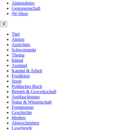
Aktionsbüro
Genossenschaft
jW-Shop
Titel
Aktion
Ansichten
Schwerpunkt
Thema
Inland
Ausland
Kapital & Arbeit
Feuilleton
Sport
Politisches Buch
Betrieb & Gewerkschaft
Antifaschismus
Natur & Wissenschaft
Feminismus
Geschichte
Medien
Abgeschrieben
Leserbriefe