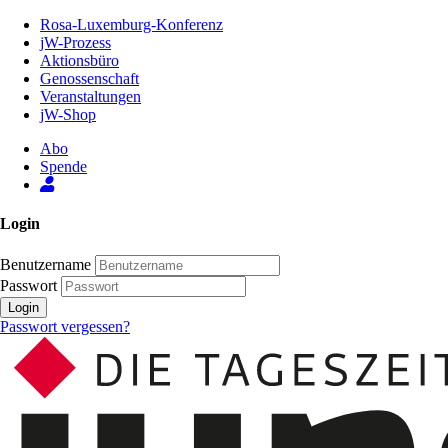
Zum
Rosa-Luxemburg-Konferenz
Inhalt
jW-Prozess
der
Aktionsbüro
Seite
Genossenschaft
Veranstaltungen
jW-Shop
Abo
Spende
Login
Benutzername
Passwort
Login
Passwort vergessen?