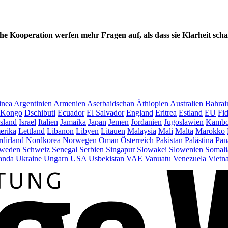
e Kooperation werfen mehr Fragen auf, als dass sie Klarheit scha
inea
Argentinien
Armenien
Aserbaidschan
Äthiopien
Australien
Bahrai
Kongo
Dschibuti
Ecuador
El Salvador
England
Eritrea
Estland
EU
Fid
Island
Israel
Italien
Jamaika
Japan
Jemen
Jordanien
Jugoslawien
Kambo
erika
Lettland
Libanon
Libyen
Litauen
Malaysia
Mali
Malta
Marokko
dirland
Nordkorea
Norwegen
Oman
Österreich
Pakistan
Palästina
Pan
weden
Schweiz
Senegal
Serbien
Singapur
Slowakei
Slowenien
Somali
anda
Ukraine
Ungarn
USA
Usbekistan
VAE
Vanuatu
Venezuela
Vietn