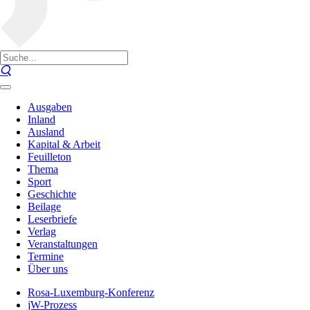
Ausgaben
Inland
Ausland
Kapital & Arbeit
Feuilleton
Thema
Sport
Geschichte
Beilage
Leserbriefe
Verlag
Veranstaltungen
Termine
Über uns
Rosa-Luxemburg-Konferenz
jW-Prozess