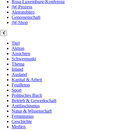
Rosa-Luxemburg-Konferenz
jW-Prozess
Aktionsbüro
Genossenschaft
jW-Shop
Titel
Aktion
Ansichten
Schwerpunkt
Thema
Inland
Ausland
Kapital & Arbeit
Feuilleton
Sport
Politisches Buch
Betrieb & Gewerkschaft
Antifaschismus
Natur & Wissenschaft
Feminismus
Geschichte
Medien