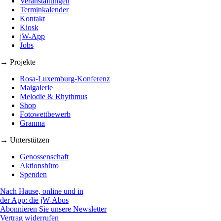
Veranstaltungen
Terminkalender
Kontakt
Kiosk
jW-App
Jobs
→ Projekte
Rosa-Luxemburg-Konferenz
Maigalerie
Melodie & Rhythmus
Shop
Fotowettbewerb
Granma
→ Unterstützen
Genossenschaft
Aktionsbüro
Spenden
Nach Hause, online und in
der App: die jW-Abos
Abonnieren Sie unsere Newsletter
Vertrag widerrufen