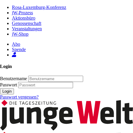
Zum
Rosa-Luxemburg-Konferenz
Inhalt
jW-Prozess
der
Aktionsbüro
Seite
Genossenschaft
Veranstaltungen
jW-Shop
Abo
Spende
Login
Benutzername
Passwort
Login
Passwort vergessen?