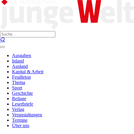
Ausgaben
Inland
Ausland
Kapital & Arbeit
Feuilleton
Thema
Sport
Geschichte
Beilage
Leserbriefe
Verlag
Veranstaltungen
Termine
Über uns