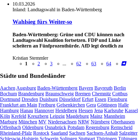
10.03.2026
Inland:
Landtagswahl in Baden-Württemberg
Wahlsieg fürs Weiter-so
Baden-Württemberg: Grüne und CDU können nach
Landtagswahl Koalition fortsetzen. FDP und Linke
scheitern an Fünfprozenthürde. AfD legt deutlich zu
Kristian Stemmler
1
2
3
...
62
63
64
Städte und Bundesländer
Aachen
Augsburg
Baden-Württemberg
Bayern
Bayreuth
Berlin
Bochum
Brandenburg
Braunschweig
Bremen
Chemnitz
Cottbus
Dortmund
Dresden
Duisburg
Düsseldorf
Erfurt
Essen
Flensburg
Frankfurt am Main
Freiburg
Gelsenkirchen
Gera
Göttingen
Halle
Hamburg
Hanau
Hannover
Heidelberg
Hessen
Jena
Karlsruhe
Kassel
Köln
Krefeld
Kreuzberg
Leipzig
Magdeburg
Mainz
Mannheim
Marburg
München
MV
Niedersachsen
NRW
Nürnberg
Oberhausen
Offenbach
Oldenburg
Osnabrück
Potsdam
Regensburg
Remscheid
Rheinland-Pfalz
Rostock
Saarland
Sachsen
Sachsen-Anhalt
Salzgitter
Schleswig-Holstein
Schwerin
Solingen
Stuttgart
Thüringen
Tübingen