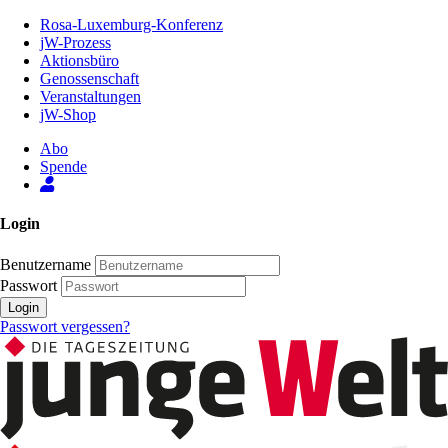
Zum
Rosa-Luxemburg-Konferenz
Inhalt
jW-Prozess
der
Aktionsbüro
Seite
Genossenschaft
Veranstaltungen
jW-Shop
Abo
Spende
Login
Benutzername
Passwort
Login
Passwort vergessen?