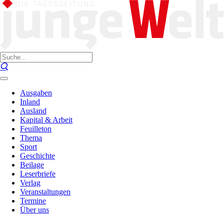
Ausgaben
Inland
Ausland
Kapital & Arbeit
Feuilleton
Thema
Sport
Geschichte
Beilage
Leserbriefe
Verlag
Veranstaltungen
Termine
Über uns