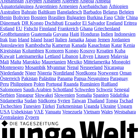
Afghanistan
Ägypten
Albanien
Algerien
Angola
Antigua
Äquatorialguinea
Argentinien
Armenien
Aserbaidschan
Äthiopien
Australien
Bahrain
Baltikum
Bangladesch
Barbados
Belarus
Belgien
Benin
Bolivien
Bosnien
Brasilien
Bulgarien
Burkina Faso
Chile
China
Dänemark
DR Kongo
Dschibuti
Ecuador
El Salvador
England
Eritrea
Estland
EU
Fidschi
Finnland
Frankreich
Ghana
Griechenland
Großbritannien
Guatemala
Guyana
Haiti
Honduras
Indien
Indonesien
Irak
Iran
Irland
Island
Israel
Italien
Jamaika
Japan
Jemen
Jordanien
Jugoslawien
Kambodscha
Kamerun
Kanada
Kasachstan
Katar
Kenia
Kirgisistan
Kolumbien
Komoren
Kongo
Kosovo
Kroatien
Kuba
Kuwait
Lateinamerika
Lettland
Libanon
Libyen
Litauen
Malaysia
Mali
Malta
Marokko
Mauretanien
Mexiko
Mittelamerika
Mongolei
Montenegro
Mosambik
Myanmar
Nepal
Neuseeland
Nicaragua
Niederlande
Niger
Nigeria
Nordirland
Nordkorea
Norwegen
Oman
Österreich
Pakistan
Palästina
Panama
Papua-Neuguinea
Paraguay
Peru
Philippinen
Polen
Portugal
Ruanda
Rumänien
Rußland
Salomonen
Saudi-Arabien
Schottland
Schweden
Schweiz
Senegal
Serbien
Singapur
Slowakei
Slowenien
Somalia
Spanien
Südafrika
Südamerika
Sudan
Südkorea
Syrien
Taiwan
Thailand
Tonga
Tschad
Tschechien
Tunesien
Türkei
Turkmenistan
Uganda
Ukraine
Ungarn
USA
Usbekistan
VAE
Vanuatu
Venezuela
Vietnam
Wales
Westsahara
Zentralasien
Zypern