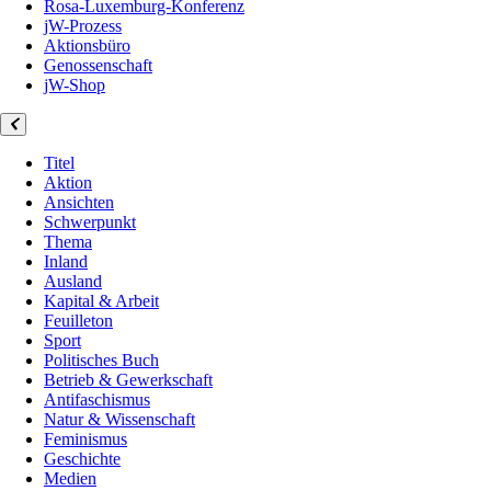
Rosa-Luxemburg-Konferenz
jW-Prozess
Aktionsbüro
Genossenschaft
jW-Shop
Titel
Aktion
Ansichten
Schwerpunkt
Thema
Inland
Ausland
Kapital & Arbeit
Feuilleton
Sport
Politisches Buch
Betrieb & Gewerkschaft
Antifaschismus
Natur & Wissenschaft
Feminismus
Geschichte
Medien