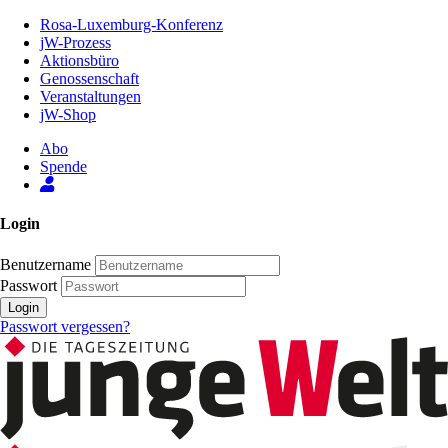
Zum
Rosa-Luxemburg-Konferenz
Inhalt
jW-Prozess
der
Aktionsbüro
Seite
Genossenschaft
Veranstaltungen
jW-Shop
Abo
Spende
Login
Benutzername
Passwort
Login
Passwort vergessen?