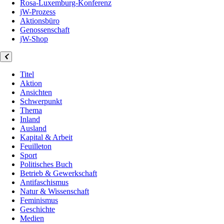
Rosa-Luxemburg-Konferenz
jW-Prozess
Aktionsbüro
Genossenschaft
jW-Shop
Titel
Aktion
Ansichten
Schwerpunkt
Thema
Inland
Ausland
Kapital & Arbeit
Feuilleton
Sport
Politisches Buch
Betrieb & Gewerkschaft
Antifaschismus
Natur & Wissenschaft
Feminismus
Geschichte
Medien