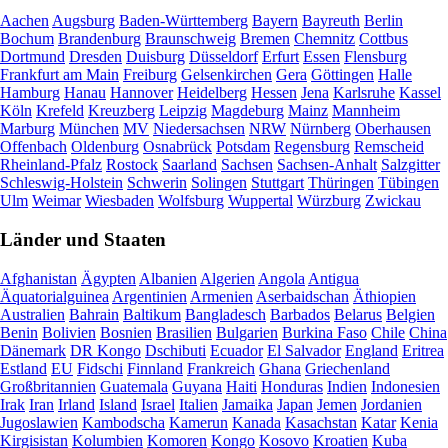
Aachen
Augsburg
Baden-Württemberg
Bayern
Bayreuth
Berlin
Bochum
Brandenburg
Braunschweig
Bremen
Chemnitz
Cottbus
Dortmund
Dresden
Duisburg
Düsseldorf
Erfurt
Essen
Flensburg
Frankfurt am Main
Freiburg
Gelsenkirchen
Gera
Göttingen
Halle
Hamburg
Hanau
Hannover
Heidelberg
Hessen
Jena
Karlsruhe
Kassel
Köln
Krefeld
Kreuzberg
Leipzig
Magdeburg
Mainz
Mannheim
Marburg
München
MV
Niedersachsen
NRW
Nürnberg
Oberhausen
Offenbach
Oldenburg
Osnabrück
Potsdam
Regensburg
Remscheid
Rheinland-Pfalz
Rostock
Saarland
Sachsen
Sachsen-Anhalt
Salzgitter
Schleswig-Holstein
Schwerin
Solingen
Stuttgart
Thüringen
Tübingen
Ulm
Weimar
Wiesbaden
Wolfsburg
Wuppertal
Würzburg
Zwickau
Länder und Staaten
Afghanistan
Ägypten
Albanien
Algerien
Angola
Antigua
Äquatorialguinea
Argentinien
Armenien
Aserbaidschan
Äthiopien
Australien
Bahrain
Baltikum
Bangladesch
Barbados
Belarus
Belgien
Benin
Bolivien
Bosnien
Brasilien
Bulgarien
Burkina Faso
Chile
China
Dänemark
DR Kongo
Dschibuti
Ecuador
El Salvador
England
Eritrea
Estland
EU
Fidschi
Finnland
Frankreich
Ghana
Griechenland
Großbritannien
Guatemala
Guyana
Haiti
Honduras
Indien
Indonesien
Irak
Iran
Irland
Island
Israel
Italien
Jamaika
Japan
Jemen
Jordanien
Jugoslawien
Kambodscha
Kamerun
Kanada
Kasachstan
Katar
Kenia
Kirgisistan
Kolumbien
Komoren
Kongo
Kosovo
Kroatien
Kuba