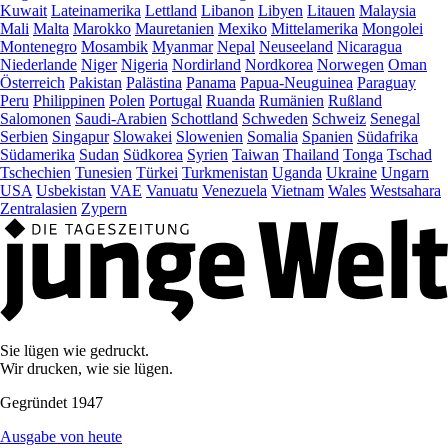
Kuwait
Lateinamerika
Lettland
Libanon
Libyen
Litauen
Malaysia
Mali
Malta
Marokko
Mauretanien
Mexiko
Mittelamerika
Mongolei
Montenegro
Mosambik
Myanmar
Nepal
Neuseeland
Nicaragua
Niederlande
Niger
Nigeria
Nordirland
Nordkorea
Norwegen
Oman
Österreich
Pakistan
Palästina
Panama
Papua-Neuguinea
Paraguay
Peru
Philippinen
Polen
Portugal
Ruanda
Rumänien
Rußland
Salomonen
Saudi-Arabien
Schottland
Schweden
Schweiz
Senegal
Serbien
Singapur
Slowakei
Slowenien
Somalia
Spanien
Südafrika
Südamerika
Sudan
Südkorea
Syrien
Taiwan
Thailand
Tonga
Tschad
Tschechien
Tunesien
Türkei
Turkmenistan
Uganda
Ukraine
Ungarn
USA
Usbekistan
VAE
Vanuatu
Venezuela
Vietnam
Wales
Westsahara
Zentralasien
Zypern
Sie lügen wie gedruckt.
Wir drucken, wie sie lügen.
Gegründet 1947
Ausgabe von heute