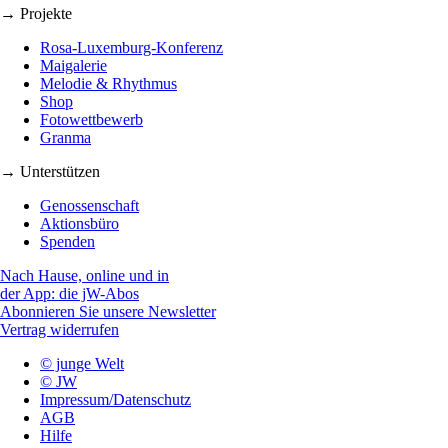
→ Projekte
Rosa-Luxemburg-Konferenz
Maigalerie
Melodie & Rhythmus
Shop
Fotowettbewerb
Granma
→ Unterstützen
Genossenschaft
Aktionsbüro
Spenden
Nach Hause, online und in
der App: die jW-Abos
Abonnieren Sie unsere Newsletter
Vertrag widerrufen
© junge Welt
© JW
Impressum/Datenschutz
AGB
Hilfe