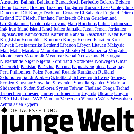
Australien
Bahrain
Baltikum
Bangladesch
Barbados
Belarus
Belgien
Benin
Bolivien
Bosnien
Brasilien
Bulgarien
Burkina Faso
Chile
China
Dänemark
DR Kongo
Dschibuti
Ecuador
El Salvador
England
Eritrea
Estland
EU
Fidschi
Finnland
Frankreich
Ghana
Griechenland
Großbritannien
Guatemala
Guyana
Haiti
Honduras
Indien
Indonesien
Irak
Iran
Irland
Island
Israel
Italien
Jamaika
Japan
Jemen
Jordanien
Jugoslawien
Kambodscha
Kamerun
Kanada
Kasachstan
Katar
Kenia
Kirgisistan
Kolumbien
Komoren
Kongo
Kosovo
Kroatien
Kuba
Kuwait
Lateinamerika
Lettland
Libanon
Libyen
Litauen
Malaysia
Mali
Malta
Marokko
Mauretanien
Mexiko
Mittelamerika
Mongolei
Montenegro
Mosambik
Myanmar
Nepal
Neuseeland
Nicaragua
Niederlande
Niger
Nigeria
Nordirland
Nordkorea
Norwegen
Oman
Österreich
Pakistan
Palästina
Panama
Papua-Neuguinea
Paraguay
Peru
Philippinen
Polen
Portugal
Ruanda
Rumänien
Rußland
Salomonen
Saudi-Arabien
Schottland
Schweden
Schweiz
Senegal
Serbien
Singapur
Slowakei
Slowenien
Somalia
Spanien
Südafrika
Südamerika
Sudan
Südkorea
Syrien
Taiwan
Thailand
Tonga
Tschad
Tschechien
Tunesien
Türkei
Turkmenistan
Uganda
Ukraine
Ungarn
USA
Usbekistan
VAE
Vanuatu
Venezuela
Vietnam
Wales
Westsahara
Zentralasien
Zypern