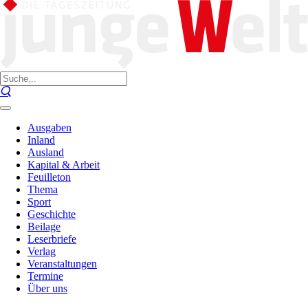
Ausgaben
Inland
Ausland
Kapital & Arbeit
Feuilleton
Thema
Sport
Geschichte
Beilage
Leserbriefe
Verlag
Veranstaltungen
Termine
Über uns