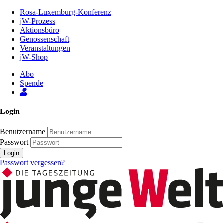
Zum
Rosa-Luxemburg-Konferenz
Inhalt
jW-Prozess
der
Aktionsbüro
Seite
Genossenschaft
Veranstaltungen
jW-Shop
Abo
Spende
Login
Benutzername
Passwort
Login
Passwort vergessen?