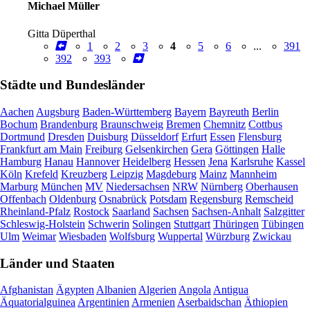
Michael Müller
Gitta Düperthal
1
2
3
4
5
6
...
391
392
393
Städte und Bundesländer
Aachen
Augsburg
Baden-Württemberg
Bayern
Bayreuth
Berlin
Bochum
Brandenburg
Braunschweig
Bremen
Chemnitz
Cottbus
Dortmund
Dresden
Duisburg
Düsseldorf
Erfurt
Essen
Flensburg
Frankfurt am Main
Freiburg
Gelsenkirchen
Gera
Göttingen
Halle
Hamburg
Hanau
Hannover
Heidelberg
Hessen
Jena
Karlsruhe
Kassel
Köln
Krefeld
Kreuzberg
Leipzig
Magdeburg
Mainz
Mannheim
Marburg
München
MV
Niedersachsen
NRW
Nürnberg
Oberhausen
Offenbach
Oldenburg
Osnabrück
Potsdam
Regensburg
Remscheid
Rheinland-Pfalz
Rostock
Saarland
Sachsen
Sachsen-Anhalt
Salzgitter
Schleswig-Holstein
Schwerin
Solingen
Stuttgart
Thüringen
Tübingen
Ulm
Weimar
Wiesbaden
Wolfsburg
Wuppertal
Würzburg
Zwickau
Länder und Staaten
Afghanistan
Ägypten
Albanien
Algerien
Angola
Antigua
Äquatorialguinea
Argentinien
Armenien
Aserbaidschan
Äthiopien