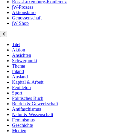
Rosa-Luxemburg-Konferenz
jW-Prozess
Aktionsbüro
Genossenschaft
jW-Shop
Titel
Aktion
Ansichten
Schwerpunkt
Thema
Inland
Ausland
Kapital & Arbeit
Feuilleton
Sport
Politisches Buch
Betrieb & Gewerkschaft
Antifaschismus
Natur & Wissenschaft
Feminismus
Geschichte
Medien