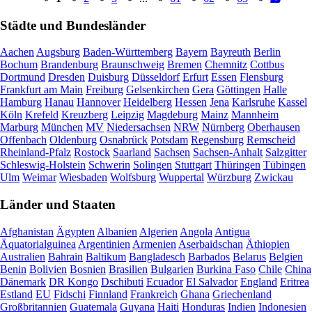
Städte und Bundesländer
Aachen
Augsburg
Baden-Württemberg
Bayern
Bayreuth
Berlin
Bochum
Brandenburg
Braunschweig
Bremen
Chemnitz
Cottbus
Dortmund
Dresden
Duisburg
Düsseldorf
Erfurt
Essen
Flensburg
Frankfurt am Main
Freiburg
Gelsenkirchen
Gera
Göttingen
Halle
Hamburg
Hanau
Hannover
Heidelberg
Hessen
Jena
Karlsruhe
Kassel
Köln
Krefeld
Kreuzberg
Leipzig
Magdeburg
Mainz
Mannheim
Marburg
München
MV
Niedersachsen
NRW
Nürnberg
Oberhausen
Offenbach
Oldenburg
Osnabrück
Potsdam
Regensburg
Remscheid
Rheinland-Pfalz
Rostock
Saarland
Sachsen
Sachsen-Anhalt
Salzgitter
Schleswig-Holstein
Schwerin
Solingen
Stuttgart
Thüringen
Tübingen
Ulm
Weimar
Wiesbaden
Wolfsburg
Wuppertal
Würzburg
Zwickau
Länder und Staaten
Afghanistan
Ägypten
Albanien
Algerien
Angola
Antigua
Äquatorialguinea
Argentinien
Armenien
Aserbaidschan
Äthiopien
Australien
Bahrain
Baltikum
Bangladesch
Barbados
Belarus
Belgien
Benin
Bolivien
Bosnien
Brasilien
Bulgarien
Burkina Faso
Chile
China
Dänemark
DR Kongo
Dschibuti
Ecuador
El Salvador
England
Eritrea
Estland
EU
Fidschi
Finnland
Frankreich
Ghana
Griechenland
Großbritannien
Guatemala
Guyana
Haiti
Honduras
Indien
Indonesien