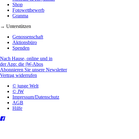
Shop
Fotowettbewerb
Granma
→ Unterstützen
Genossenschaft
Aktionsbüro
Spenden
Nach Hause, online und in
der App: die jW-Abos
Abonnieren Sie unsere Newsletter
Vertrag widerrufen
© junge Welt
© JW
Impressum/Datenschutz
AGB
Hilfe