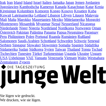
Irak
Iran
Irland
Island
Israel
Italien
Jamaika
Japan
Jemen
Jordanien
Jugoslawien
Kambodscha
Kamerun
Kanada
Kasachstan
Katar
Kenia
Kirgisistan
Kolumbien
Komoren
Kongo
Kosovo
Kroatien
Kuba
Kuwait
Lateinamerika
Lettland
Libanon
Libyen
Litauen
Malaysia
Mali
Malta
Marokko
Mauretanien
Mexiko
Mittelamerika
Mongolei
Montenegro
Mosambik
Myanmar
Nepal
Neuseeland
Nicaragua
Niederlande
Niger
Nigeria
Nordirland
Nordkorea
Norwegen
Oman
Österreich
Pakistan
Palästina
Panama
Papua-Neuguinea
Paraguay
Peru
Philippinen
Polen
Portugal
Ruanda
Rumänien
Rußland
Salomonen
Saudi-Arabien
Schottland
Schweden
Schweiz
Senegal
Serbien
Singapur
Slowakei
Slowenien
Somalia
Spanien
Südafrika
Südamerika
Sudan
Südkorea
Syrien
Taiwan
Thailand
Tonga
Tschad
Tschechien
Tunesien
Türkei
Turkmenistan
Uganda
Ukraine
Ungarn
USA
Usbekistan
VAE
Vanuatu
Venezuela
Vietnam
Wales
Westsahara
Zentralasien
Zypern
Sie lügen wie gedruckt.
Wir drucken, wie sie lügen.