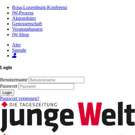
Zum
Rosa-Luxemburg-Konferenz
Inhalt
jW-Prozess
der
Aktionsbüro
Seite
Genossenschaft
Veranstaltungen
jW-Shop
Abo
Spende
Login
Benutzername
Passwort
Login
Passwort vergessen?