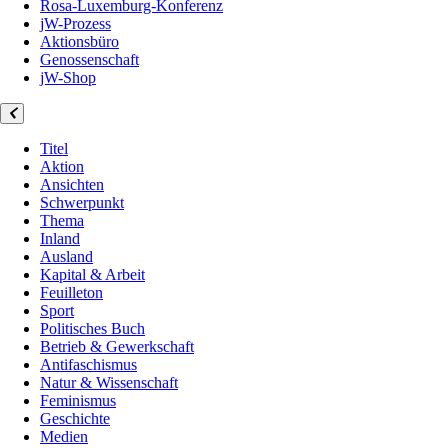
Rosa-Luxemburg-Konferenz
jW-Prozess
Aktionsbüro
Genossenschaft
jW-Shop
Titel
Aktion
Ansichten
Schwerpunkt
Thema
Inland
Ausland
Kapital & Arbeit
Feuilleton
Sport
Politisches Buch
Betrieb & Gewerkschaft
Antifaschismus
Natur & Wissenschaft
Feminismus
Geschichte
Medien