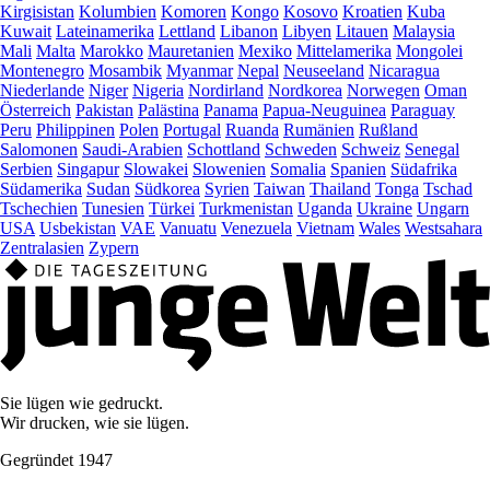
Kirgisistan
Kolumbien
Komoren
Kongo
Kosovo
Kroatien
Kuba
Kuwait
Lateinamerika
Lettland
Libanon
Libyen
Litauen
Malaysia
Mali
Malta
Marokko
Mauretanien
Mexiko
Mittelamerika
Mongolei
Montenegro
Mosambik
Myanmar
Nepal
Neuseeland
Nicaragua
Niederlande
Niger
Nigeria
Nordirland
Nordkorea
Norwegen
Oman
Österreich
Pakistan
Palästina
Panama
Papua-Neuguinea
Paraguay
Peru
Philippinen
Polen
Portugal
Ruanda
Rumänien
Rußland
Salomonen
Saudi-Arabien
Schottland
Schweden
Schweiz
Senegal
Serbien
Singapur
Slowakei
Slowenien
Somalia
Spanien
Südafrika
Südamerika
Sudan
Südkorea
Syrien
Taiwan
Thailand
Tonga
Tschad
Tschechien
Tunesien
Türkei
Turkmenistan
Uganda
Ukraine
Ungarn
USA
Usbekistan
VAE
Vanuatu
Venezuela
Vietnam
Wales
Westsahara
Zentralasien
Zypern
Sie lügen wie gedruckt.
Wir drucken, wie sie lügen.
Gegründet 1947