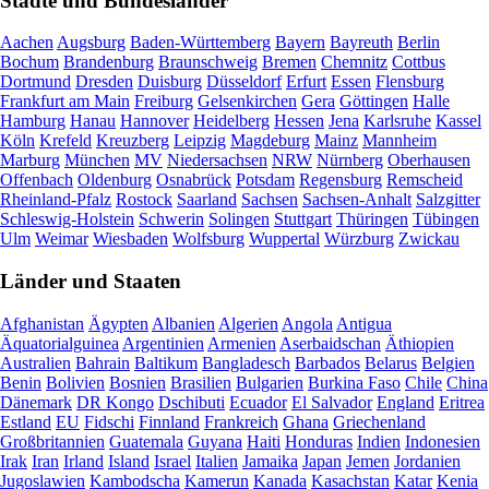
Städte und Bundesländer
Aachen
Augsburg
Baden-Württemberg
Bayern
Bayreuth
Berlin
Bochum
Brandenburg
Braunschweig
Bremen
Chemnitz
Cottbus
Dortmund
Dresden
Duisburg
Düsseldorf
Erfurt
Essen
Flensburg
Frankfurt am Main
Freiburg
Gelsenkirchen
Gera
Göttingen
Halle
Hamburg
Hanau
Hannover
Heidelberg
Hessen
Jena
Karlsruhe
Kassel
Köln
Krefeld
Kreuzberg
Leipzig
Magdeburg
Mainz
Mannheim
Marburg
München
MV
Niedersachsen
NRW
Nürnberg
Oberhausen
Offenbach
Oldenburg
Osnabrück
Potsdam
Regensburg
Remscheid
Rheinland-Pfalz
Rostock
Saarland
Sachsen
Sachsen-Anhalt
Salzgitter
Schleswig-Holstein
Schwerin
Solingen
Stuttgart
Thüringen
Tübingen
Ulm
Weimar
Wiesbaden
Wolfsburg
Wuppertal
Würzburg
Zwickau
Länder und Staaten
Afghanistan
Ägypten
Albanien
Algerien
Angola
Antigua
Äquatorialguinea
Argentinien
Armenien
Aserbaidschan
Äthiopien
Australien
Bahrain
Baltikum
Bangladesch
Barbados
Belarus
Belgien
Benin
Bolivien
Bosnien
Brasilien
Bulgarien
Burkina Faso
Chile
China
Dänemark
DR Kongo
Dschibuti
Ecuador
El Salvador
England
Eritrea
Estland
EU
Fidschi
Finnland
Frankreich
Ghana
Griechenland
Großbritannien
Guatemala
Guyana
Haiti
Honduras
Indien
Indonesien
Irak
Iran
Irland
Island
Israel
Italien
Jamaika
Japan
Jemen
Jordanien
Jugoslawien
Kambodscha
Kamerun
Kanada
Kasachstan
Katar
Kenia