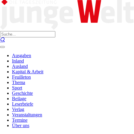
Ausgaben
Inland
Ausland
Kapital & Arbeit
Feuilleton
Thema
Sport
Geschichte
Beilage
Leserbriefe
Verlag
Veranstaltungen
Termine
Über uns