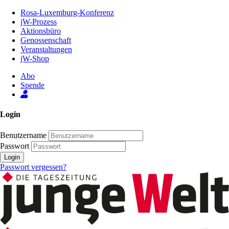
Zum
Rosa-Luxemburg-Konferenz
Inhalt
jW-Prozess
der
Aktionsbüro
Seite
Genossenschaft
Veranstaltungen
jW-Shop
Abo
Spende
Login
Benutzername
Passwort
Login
Passwort vergessen?