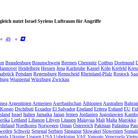
eich nutzt Israel Syriens Luftraum für Angriffe
49
um
Brandenburg
Braunschweig
Bremen
Chemnitz
Cottbus
Dortmund
D
annover
Heidelberg
Hessen
Jena
Karlsruhe
Kassel
Köln
Krefeld
Kreu
abrück
Potsdam
Regensburg
Remscheid
Rheinland-Pfalz
Rostock
Saa
burg
Wuppertal
Würzburg
Zwickau
inea
Argentinien
Armenien
Aserbaidschan
Äthiopien
Australien
Bahrai
Kongo
Dschibuti
Ecuador
El Salvador
England
Eritrea
Estland
EU
Fid
Island
Israel
Italien
Jamaika
Japan
Jemen
Jordanien
Jugoslawien
Kambo
erika
Lettland
Libanon
Libyen
Litauen
Malaysia
Mali
Malta
Marokko
dirland
Nordkorea
Norwegen
Oman
Österreich
Pakistan
Palästina
Pan
weden
Schweiz
Senegal
Serbien
Singapur
Slowakei
Slowenien
Somali
anda
Ukraine
Ungarn
USA
Usbekistan
VAE
Vanuatu
Venezuela
Vietn