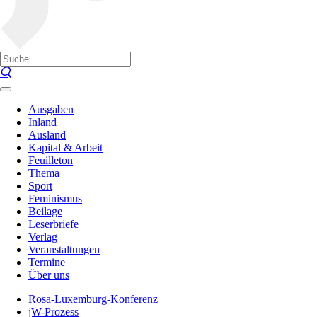
Ausgaben
Inland
Ausland
Kapital & Arbeit
Feuilleton
Thema
Sport
Feminismus
Beilage
Leserbriefe
Verlag
Veranstaltungen
Termine
Über uns
Rosa-Luxemburg-Konferenz
jW-Prozess