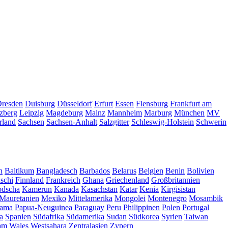
resden
Duisburg
Düsseldorf
Erfurt
Essen
Flensburg
Frankfurt am
zberg
Leipzig
Magdeburg
Mainz
Mannheim
Marburg
München
MV
rland
Sachsen
Sachsen-Anhalt
Salzgitter
Schleswig-Holstein
Schwerin
n
Baltikum
Bangladesch
Barbados
Belarus
Belgien
Benin
Bolivien
schi
Finnland
Frankreich
Ghana
Griechenland
Großbritannien
dscha
Kamerun
Kanada
Kasachstan
Katar
Kenia
Kirgisistan
Mauretanien
Mexiko
Mittelamerika
Mongolei
Montenegro
Mosambik
ama
Papua-Neuguinea
Paraguay
Peru
Philippinen
Polen
Portugal
a
Spanien
Südafrika
Südamerika
Sudan
Südkorea
Syrien
Taiwan
am
Wales
Westsahara
Zentralasien
Zypern