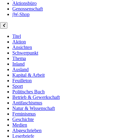
Aktionsbüro
Genossenschaft
jW-Shop
Titel
Aktion
Ansichten
Schwerpunkt
Thema
Inland
Ausland
Kapital & Arbeit
Feuilleton
Sport
Politisches Buch
Betrieb & Gewerkschaft
Antifaschismus
Natur & Wissenschaft
Feminismus
Geschichte
Medien
Abgeschrieben
Leserbriefe