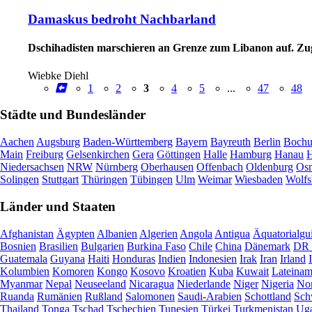
Damaskus bedroht Nachbarland
Dschihadisten marschieren an Grenze zum Libanon auf. Zugl
Wiebke Diehl
1
2
3
4
5
...
47
48
Städte und Bundesländer
Aachen
Augsburg
Baden-Württemberg
Bayern
Bayreuth
Berlin
Boch
Main
Freiburg
Gelsenkirchen
Gera
Göttingen
Halle
Hamburg
Hanau
H
Niedersachsen
NRW
Nürnberg
Oberhausen
Offenbach
Oldenburg
Osn
Solingen
Stuttgart
Thüringen
Tübingen
Ulm
Weimar
Wiesbaden
Wolfs
Länder und Staaten
Afghanistan
Ägypten
Albanien
Algerien
Angola
Antigua
Äquatorialgu
Bosnien
Brasilien
Bulgarien
Burkina Faso
Chile
China
Dänemark
DR 
Guatemala
Guyana
Haiti
Honduras
Indien
Indonesien
Irak
Iran
Irland
Kolumbien
Komoren
Kongo
Kosovo
Kroatien
Kuba
Kuwait
Lateinam
Myanmar
Nepal
Neuseeland
Nicaragua
Niederlande
Niger
Nigeria
Nor
Ruanda
Rumänien
Rußland
Salomonen
Saudi-Arabien
Schottland
Sch
Thailand
Tonga
Tschad
Tschechien
Tunesien
Türkei
Turkmenistan
Ug