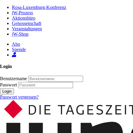
Zum
Rosa-Luxemburg-Konferenz
Inhalt
jW-Prozess
der
Aktionsbüro
Seite
Genossenschaft
Veranstaltungen
jW-Shop
Abo
Spende
Login
Benutzername
Passwort
Login
Passwort vergessen?