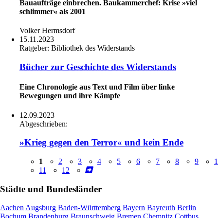
Bauaufträge einbrechen. Baukammerchef: Krise »viel
schlimmer« als 2001
Volker Hermsdorf
15.11.2023
Ratgeber:
Bibliothek des Widerstands
Bücher zur Geschichte des Widerstands
Eine Chronologie aus Text und Film über linke
Bewegungen und ihre Kämpfe
12.09.2023
Abgeschrieben:
»Krieg gegen den Terror« und kein Ende
1
2
3
4
5
6
7
8
9
1
11
12
Städte und Bundesländer
Aachen
Augsburg
Baden-Württemberg
Bayern
Bayreuth
Berlin
Bochum
Brandenburg
Braunschweig
Bremen
Chemnitz
Cottbus