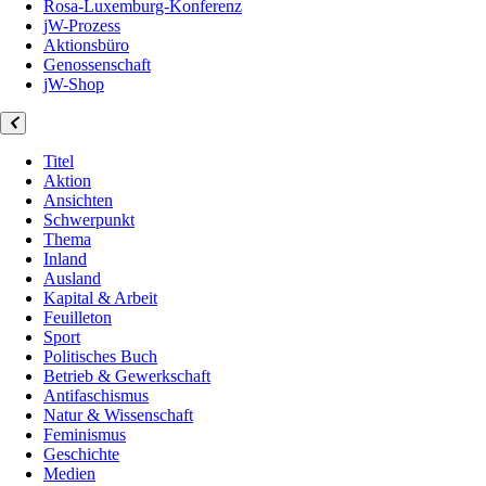
Rosa-Luxemburg-Konferenz
jW-Prozess
Aktionsbüro
Genossenschaft
jW-Shop
Titel
Aktion
Ansichten
Schwerpunkt
Thema
Inland
Ausland
Kapital & Arbeit
Feuilleton
Sport
Politisches Buch
Betrieb & Gewerkschaft
Antifaschismus
Natur & Wissenschaft
Feminismus
Geschichte
Medien