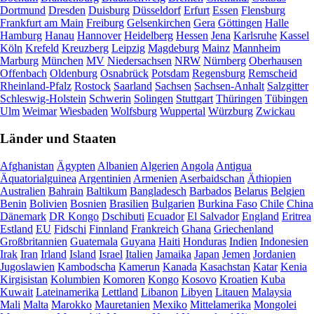
Dortmund
Dresden
Duisburg
Düsseldorf
Erfurt
Essen
Flensburg
Frankfurt am Main
Freiburg
Gelsenkirchen
Gera
Göttingen
Halle
Hamburg
Hanau
Hannover
Heidelberg
Hessen
Jena
Karlsruhe
Kassel
Köln
Krefeld
Kreuzberg
Leipzig
Magdeburg
Mainz
Mannheim
Marburg
München
MV
Niedersachsen
NRW
Nürnberg
Oberhausen
Offenbach
Oldenburg
Osnabrück
Potsdam
Regensburg
Remscheid
Rheinland-Pfalz
Rostock
Saarland
Sachsen
Sachsen-Anhalt
Salzgitter
Schleswig-Holstein
Schwerin
Solingen
Stuttgart
Thüringen
Tübingen
Ulm
Weimar
Wiesbaden
Wolfsburg
Wuppertal
Würzburg
Zwickau
Länder und Staaten
Afghanistan
Ägypten
Albanien
Algerien
Angola
Antigua
Äquatorialguinea
Argentinien
Armenien
Aserbaidschan
Äthiopien
Australien
Bahrain
Baltikum
Bangladesch
Barbados
Belarus
Belgien
Benin
Bolivien
Bosnien
Brasilien
Bulgarien
Burkina Faso
Chile
China
Dänemark
DR Kongo
Dschibuti
Ecuador
El Salvador
England
Eritrea
Estland
EU
Fidschi
Finnland
Frankreich
Ghana
Griechenland
Großbritannien
Guatemala
Guyana
Haiti
Honduras
Indien
Indonesien
Irak
Iran
Irland
Island
Israel
Italien
Jamaika
Japan
Jemen
Jordanien
Jugoslawien
Kambodscha
Kamerun
Kanada
Kasachstan
Katar
Kenia
Kirgisistan
Kolumbien
Komoren
Kongo
Kosovo
Kroatien
Kuba
Kuwait
Lateinamerika
Lettland
Libanon
Libyen
Litauen
Malaysia
Mali
Malta
Marokko
Mauretanien
Mexiko
Mittelamerika
Mongolei