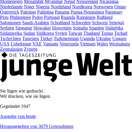
Montenegro
Mosambik
Myanmar
Nepal
Neuseeland
Nicaragua
Niederlande
Niger
Nigeria
Nordirland
Nordkorea
Norwegen
Oman
Österreich
Pakistan
Palästina
Panama
Papua-Neuguinea
Paraguay
Peru
Philippinen
Polen
Portugal
Ruanda
Rumänien
Rußland
Salomonen
Saudi-Arabien
Schottland
Schweden
Schweiz
Senegal
Serbien
Singapur
Slowakei
Slowenien
Somalia
Spanien
Südafrika
Südamerika
Sudan
Südkorea
Syrien
Taiwan
Thailand
Tonga
Tschad
Tschechien
Tunesien
Türkei
Turkmenistan
Uganda
Ukraine
Ungarn
USA
Usbekistan
VAE
Vanuatu
Venezuela
Vietnam
Wales
Westsahara
Zentralasien
Zypern
Sie lügen wie gedruckt.
Wir drucken, wie sie lügen.
Gegründet 1947
Ausgabe von heute
Herausgegeben von 3079 GenossInnen