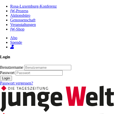
Zum
Rosa-Luxemburg-Konferenz
Inhalt
jW-Prozess
der
Aktionsbüro
Seite
Genossenschaft
Veranstaltungen
jW-Shop
Abo
Spende
Login
Benutzername
Passwort
Login
Passwort vergessen?