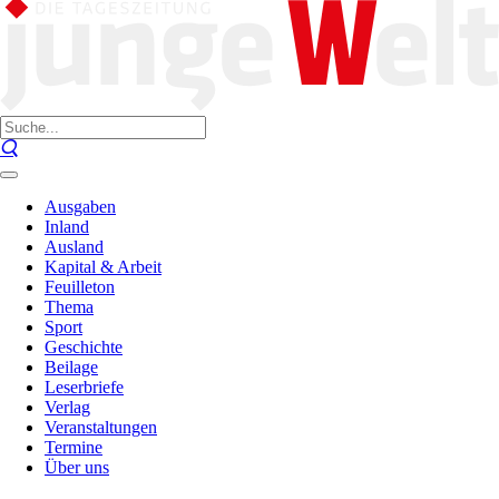
Ausgaben
Inland
Ausland
Kapital & Arbeit
Feuilleton
Thema
Sport
Geschichte
Beilage
Leserbriefe
Verlag
Veranstaltungen
Termine
Über uns