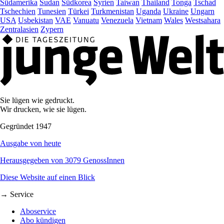
Südamerika
Sudan
Südkorea
Syrien
Taiwan
Thailand
Tonga
Tschad
Tschechien
Tunesien
Türkei
Turkmenistan
Uganda
Ukraine
Ungarn
USA
Usbekistan
VAE
Vanuatu
Venezuela
Vietnam
Wales
Westsahara
Zentralasien
Zypern
Sie lügen wie gedruckt.
Wir drucken, wie sie lügen.
Gegründet 1947
Ausgabe von heute
Herausgegeben von 3079 GenossInnen
Diese Website auf einen Blick
→ Service
Aboservice
Abo kündigen