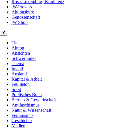
Rosa-Luxemburg-Konferenz
jW-Prozess
Aktionsbüro
Genossenschaft
jW-Shop
Titel
Aktion
Ansichten
Schwerpunkt
Thema
Inland
Ausland
Kapital & Arbeit
Feuilleton
Sport
Politisches Buch
Betrieb & Gewerkschaft
Antifaschismus
Natur & Wissenschaft
Feminismus
Geschichte
Medien