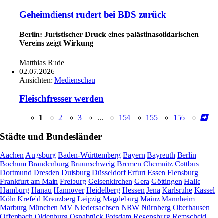
Geheimdienst rudert bei BDS zurück
Berlin: Juristischer Druck eines palästinasolidarischen
Vereins zeigt Wirkung
Matthias Rude
02.07.2026
Ansichten:
Medienschau
Fleischfresser werden
1
2
3
...
154
155
156
Städte und Bundesländer
Aachen
Augsburg
Baden-Württemberg
Bayern
Bayreuth
Berlin
Bochum
Brandenburg
Braunschweig
Bremen
Chemnitz
Cottbus
Dortmund
Dresden
Duisburg
Düsseldorf
Erfurt
Essen
Flensburg
Frankfurt am Main
Freiburg
Gelsenkirchen
Gera
Göttingen
Halle
Hamburg
Hanau
Hannover
Heidelberg
Hessen
Jena
Karlsruhe
Kassel
Köln
Krefeld
Kreuzberg
Leipzig
Magdeburg
Mainz
Mannheim
Marburg
München
MV
Niedersachsen
NRW
Nürnberg
Oberhausen
Offenbach
Oldenburg
Osnabrück
Potsdam
Regensburg
Remscheid