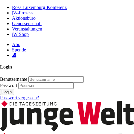
Zum
Rosa-Luxemburg-Konferenz
Inhalt
jW-Prozess
der
Aktionsbüro
Seite
Genossenschaft
Veranstaltungen
jW-Shop
Abo
Spende
Login
Benutzername
Passwort
Login
Passwort vergessen?