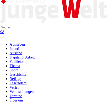
Ausgaben
Inland
Ausland
Kapital & Arbeit
Feuilleton
Thema
Sport
Geschichte
Beilage
Leserbriefe
Verlag
Veranstaltungen
Termine
Über uns