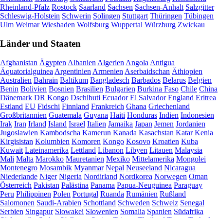
Rheinland-Pfalz
Rostock
Saarland
Sachsen
Sachsen-Anhalt
Salzgitter
Schleswig-Holstein
Schwerin
Solingen
Stuttgart
Thüringen
Tübingen
Ulm
Weimar
Wiesbaden
Wolfsburg
Wuppertal
Würzburg
Zwickau
Länder und Staaten
Afghanistan
Ägypten
Albanien
Algerien
Angola
Antigua
Äquatorialguinea
Argentinien
Armenien
Aserbaidschan
Äthiopien
Australien
Bahrain
Baltikum
Bangladesch
Barbados
Belarus
Belgien
Benin
Bolivien
Bosnien
Brasilien
Bulgarien
Burkina Faso
Chile
China
Dänemark
DR Kongo
Dschibuti
Ecuador
El Salvador
England
Eritrea
Estland
EU
Fidschi
Finnland
Frankreich
Ghana
Griechenland
Großbritannien
Guatemala
Guyana
Haiti
Honduras
Indien
Indonesien
Irak
Iran
Irland
Island
Israel
Italien
Jamaika
Japan
Jemen
Jordanien
Jugoslawien
Kambodscha
Kamerun
Kanada
Kasachstan
Katar
Kenia
Kirgisistan
Kolumbien
Komoren
Kongo
Kosovo
Kroatien
Kuba
Kuwait
Lateinamerika
Lettland
Libanon
Libyen
Litauen
Malaysia
Mali
Malta
Marokko
Mauretanien
Mexiko
Mittelamerika
Mongolei
Montenegro
Mosambik
Myanmar
Nepal
Neuseeland
Nicaragua
Niederlande
Niger
Nigeria
Nordirland
Nordkorea
Norwegen
Oman
Österreich
Pakistan
Palästina
Panama
Papua-Neuguinea
Paraguay
Peru
Philippinen
Polen
Portugal
Ruanda
Rumänien
Rußland
Salomonen
Saudi-Arabien
Schottland
Schweden
Schweiz
Senegal
Serbien
Singapur
Slowakei
Slowenien
Somalia
Spanien
Südafrika