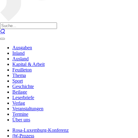
Ausgaben
Inland
Ausland
Kapital & Arbeit
Feuilleton
Thema
Sport
Geschichte
Beilage
Leserbriefe
Verlag
Veranstaltungen
Termine
Über uns
Rosa-Luxemburg-Konferenz
jW-Prozess