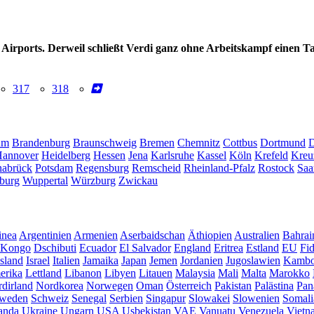
Airports. Derweil schließt Verdi ganz ohne Arbeitskampf einen T
317
318
um
Brandenburg
Braunschweig
Bremen
Chemnitz
Cottbus
Dortmund
D
annover
Heidelberg
Hessen
Jena
Karlsruhe
Kassel
Köln
Krefeld
Kreu
abrück
Potsdam
Regensburg
Remscheid
Rheinland-Pfalz
Rostock
Saa
burg
Wuppertal
Würzburg
Zwickau
inea
Argentinien
Armenien
Aserbaidschan
Äthiopien
Australien
Bahrai
Kongo
Dschibuti
Ecuador
El Salvador
England
Eritrea
Estland
EU
Fid
Island
Israel
Italien
Jamaika
Japan
Jemen
Jordanien
Jugoslawien
Kambo
erika
Lettland
Libanon
Libyen
Litauen
Malaysia
Mali
Malta
Marokko
dirland
Nordkorea
Norwegen
Oman
Österreich
Pakistan
Palästina
Pan
weden
Schweiz
Senegal
Serbien
Singapur
Slowakei
Slowenien
Somali
anda
Ukraine
Ungarn
USA
Usbekistan
VAE
Vanuatu
Venezuela
Vietn