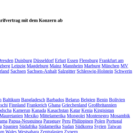
arifvertrag mit dem Konzern ab
resden
Duisburg
Düsseldorf
Erfurt
Essen
Flensburg
Frankfurt am
zberg
Leipzig
Magdeburg
Mainz
Mannheim
Marburg
München
MV
rland
Sachsen
Sachsen-Anhalt
Salzgitter
Schleswig-Holstein
Schwerin
n
Baltikum
Bangladesch
Barbados
Belarus
Belgien
Benin
Bolivien
schi
Finnland
Frankreich
Ghana
Griechenland
Großbritannien
dscha
Kamerun
Kanada
Kasachstan
Katar
Kenia
Kirgisistan
Mauretanien
Mexiko
Mittelamerika
Mongolei
Montenegro
Mosambik
ama
Papua-Neuguinea
Paraguay
Peru
Philippinen
Polen
Portugal
a
Spanien
Südafrika
Südamerika
Sudan
Südkorea
Syrien
Taiwan
am
Wales
Westsahara
Zentralasien
Zypern