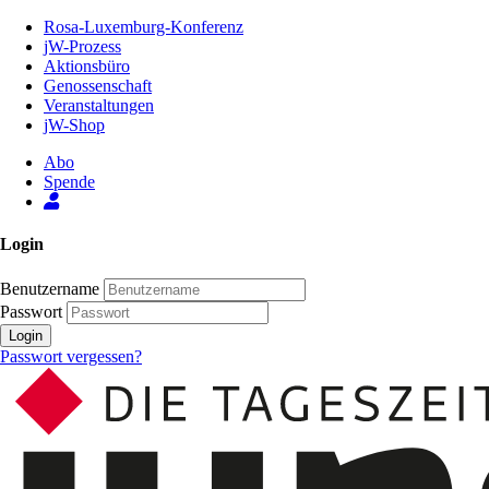
Zum
Rosa-Luxemburg-Konferenz
Inhalt
jW-Prozess
der
Aktionsbüro
Seite
Genossenschaft
Veranstaltungen
jW-Shop
Abo
Spende
Login
Benutzername
Passwort
Login
Passwort vergessen?