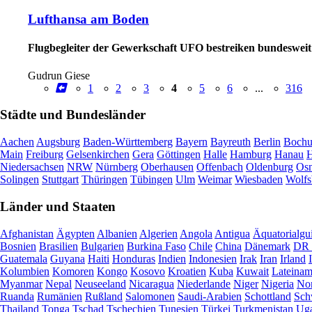
Lufthansa am Boden
Flugbegleiter der Gewerkschaft UFO bestreiken bundesweit 
Gudrun Giese
1
2
3
4
5
6
...
316
Städte und Bundesländer
Aachen
Augsburg
Baden-Württemberg
Bayern
Bayreuth
Berlin
Boch
Main
Freiburg
Gelsenkirchen
Gera
Göttingen
Halle
Hamburg
Hanau
H
Niedersachsen
NRW
Nürnberg
Oberhausen
Offenbach
Oldenburg
Osn
Solingen
Stuttgart
Thüringen
Tübingen
Ulm
Weimar
Wiesbaden
Wolfs
Länder und Staaten
Afghanistan
Ägypten
Albanien
Algerien
Angola
Antigua
Äquatorialgu
Bosnien
Brasilien
Bulgarien
Burkina Faso
Chile
China
Dänemark
DR 
Guatemala
Guyana
Haiti
Honduras
Indien
Indonesien
Irak
Iran
Irland
Kolumbien
Komoren
Kongo
Kosovo
Kroatien
Kuba
Kuwait
Lateinam
Myanmar
Nepal
Neuseeland
Nicaragua
Niederlande
Niger
Nigeria
Nor
Ruanda
Rumänien
Rußland
Salomonen
Saudi-Arabien
Schottland
Sch
Thailand
Tonga
Tschad
Tschechien
Tunesien
Türkei
Turkmenistan
Ug