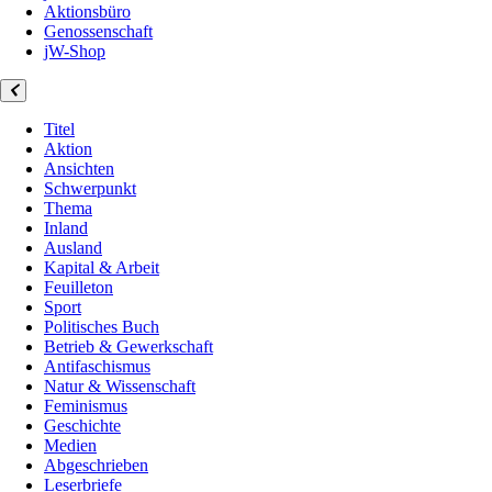
Aktionsbüro
Genossenschaft
jW-Shop
Titel
Aktion
Ansichten
Schwerpunkt
Thema
Inland
Ausland
Kapital & Arbeit
Feuilleton
Sport
Politisches Buch
Betrieb & Gewerkschaft
Antifaschismus
Natur & Wissenschaft
Feminismus
Geschichte
Medien
Abgeschrieben
Leserbriefe