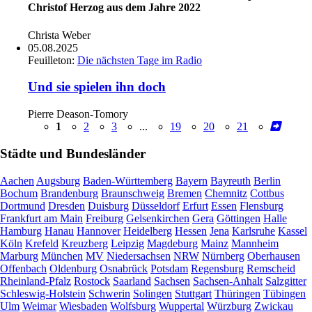
Christof Herzog aus dem Jahre 2022
Christa Weber
05.08.2025
Feuilleton:
Die nächsten Tage im Radio
Und sie spielen ihn doch
Pierre Deason-Tomory
1
2
3
...
19
20
21
Städte und Bundesländer
Aachen
Augsburg
Baden-Württemberg
Bayern
Bayreuth
Berlin
Bochum
Brandenburg
Braunschweig
Bremen
Chemnitz
Cottbus
Dortmund
Dresden
Duisburg
Düsseldorf
Erfurt
Essen
Flensburg
Frankfurt am Main
Freiburg
Gelsenkirchen
Gera
Göttingen
Halle
Hamburg
Hanau
Hannover
Heidelberg
Hessen
Jena
Karlsruhe
Kassel
Köln
Krefeld
Kreuzberg
Leipzig
Magdeburg
Mainz
Mannheim
Marburg
München
MV
Niedersachsen
NRW
Nürnberg
Oberhausen
Offenbach
Oldenburg
Osnabrück
Potsdam
Regensburg
Remscheid
Rheinland-Pfalz
Rostock
Saarland
Sachsen
Sachsen-Anhalt
Salzgitter
Schleswig-Holstein
Schwerin
Solingen
Stuttgart
Thüringen
Tübingen
Ulm
Weimar
Wiesbaden
Wolfsburg
Wuppertal
Würzburg
Zwickau