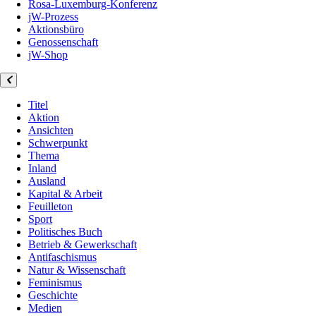
Rosa-Luxemburg-Konferenz
jW-Prozess
Aktionsbüro
Genossenschaft
jW-Shop
Titel
Aktion
Ansichten
Schwerpunkt
Thema
Inland
Ausland
Kapital & Arbeit
Feuilleton
Sport
Politisches Buch
Betrieb & Gewerkschaft
Antifaschismus
Natur & Wissenschaft
Feminismus
Geschichte
Medien