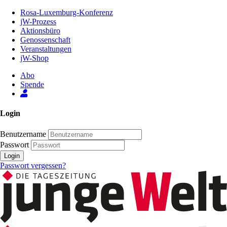
Zum
Rosa-Luxemburg-Konferenz
Inhalt
jW-Prozess
der
Aktionsbüro
Seite
Genossenschaft
Veranstaltungen
jW-Shop
Abo
Spende
Login
Benutzername
Passwort
Login
Passwort vergessen?