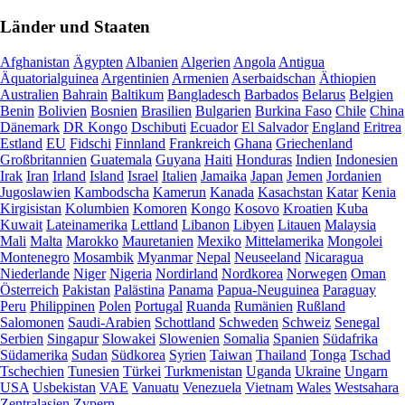
Länder und Staaten
Afghanistan
Ägypten
Albanien
Algerien
Angola
Antigua
Äquatorialguinea
Argentinien
Armenien
Aserbaidschan
Äthiopien
Australien
Bahrain
Baltikum
Bangladesch
Barbados
Belarus
Belgien
Benin
Bolivien
Bosnien
Brasilien
Bulgarien
Burkina Faso
Chile
China
Dänemark
DR Kongo
Dschibuti
Ecuador
El Salvador
England
Eritrea
Estland
EU
Fidschi
Finnland
Frankreich
Ghana
Griechenland
Großbritannien
Guatemala
Guyana
Haiti
Honduras
Indien
Indonesien
Irak
Iran
Irland
Island
Israel
Italien
Jamaika
Japan
Jemen
Jordanien
Jugoslawien
Kambodscha
Kamerun
Kanada
Kasachstan
Katar
Kenia
Kirgisistan
Kolumbien
Komoren
Kongo
Kosovo
Kroatien
Kuba
Kuwait
Lateinamerika
Lettland
Libanon
Libyen
Litauen
Malaysia
Mali
Malta
Marokko
Mauretanien
Mexiko
Mittelamerika
Mongolei
Montenegro
Mosambik
Myanmar
Nepal
Neuseeland
Nicaragua
Niederlande
Niger
Nigeria
Nordirland
Nordkorea
Norwegen
Oman
Österreich
Pakistan
Palästina
Panama
Papua-Neuguinea
Paraguay
Peru
Philippinen
Polen
Portugal
Ruanda
Rumänien
Rußland
Salomonen
Saudi-Arabien
Schottland
Schweden
Schweiz
Senegal
Serbien
Singapur
Slowakei
Slowenien
Somalia
Spanien
Südafrika
Südamerika
Sudan
Südkorea
Syrien
Taiwan
Thailand
Tonga
Tschad
Tschechien
Tunesien
Türkei
Turkmenistan
Uganda
Ukraine
Ungarn
USA
Usbekistan
VAE
Vanuatu
Venezuela
Vietnam
Wales
Westsahara
Zentralasien
Zypern