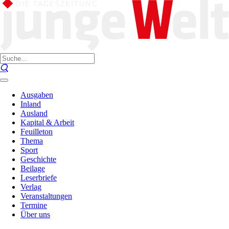
Ausgaben
Inland
Ausland
Kapital & Arbeit
Feuilleton
Thema
Sport
Geschichte
Beilage
Leserbriefe
Verlag
Veranstaltungen
Termine
Über uns