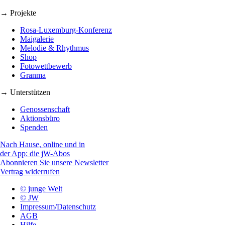
→ Projekte
Rosa-Luxemburg-Konferenz
Maigalerie
Melodie & Rhythmus
Shop
Fotowettbewerb
Granma
→ Unterstützen
Genossenschaft
Aktionsbüro
Spenden
Nach Hause, online und in
der App: die jW-Abos
Abonnieren Sie unsere Newsletter
Vertrag widerrufen
© junge Welt
© JW
Impressum/Datenschutz
AGB
Hilfe