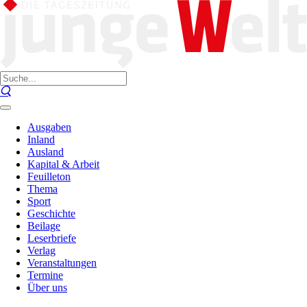
Ausgaben
Inland
Ausland
Kapital & Arbeit
Feuilleton
Thema
Sport
Geschichte
Beilage
Leserbriefe
Verlag
Veranstaltungen
Termine
Über uns