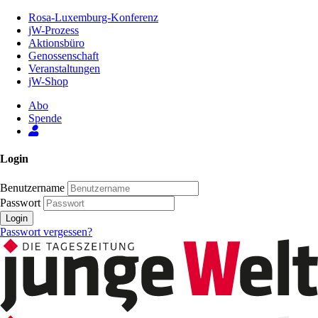
Zum
Rosa-Luxemburg-Konferenz
Inhalt
jW-Prozess
der
Aktionsbüro
Seite
Genossenschaft
Veranstaltungen
jW-Shop
Abo
Spende
Login
Benutzername
Passwort
Login
Passwort vergessen?