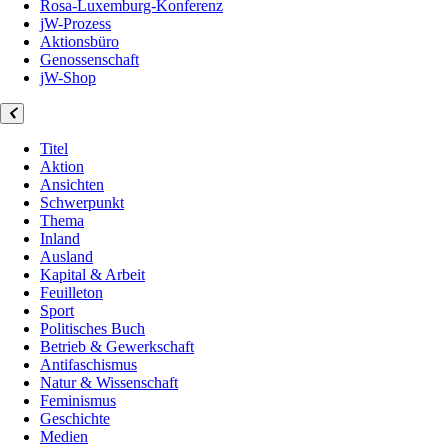
Rosa-Luxemburg-Konferenz
jW-Prozess
Aktionsbüro
Genossenschaft
jW-Shop
Titel
Aktion
Ansichten
Schwerpunkt
Thema
Inland
Ausland
Kapital & Arbeit
Feuilleton
Sport
Politisches Buch
Betrieb & Gewerkschaft
Antifaschismus
Natur & Wissenschaft
Feminismus
Geschichte
Medien