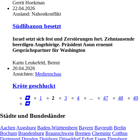
Gerrit Hoekman
22.04.2026
Ausland:
Nahostkonflikt
Südlibanon besetzt
Israel setzt sich fest und Zerstörungen fort. Zehntausende
beerdigen Angehörige. Präsident Aoun ernennt
Gesprächspartner für Washington
Karin Leukefeld, Beirut
20.04.2026
Ansichten:
Medienschau
Kröte geschluckt
1
2
3
4
...
47
48
49
Städte und Bundesländer
Aachen
Augsburg
Baden-Württemberg
Bayern
Bayreuth
Berlin
Bochum
Brandenburg
Braunschweig
Bremen
Chemnitz
Cottbus
Dortmund
Dresden
Duisburg
Düsseldorf
Erfurt
Essen
Flensburg