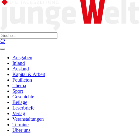
Ausgaben
Inland
Ausland
Kapital & Arbeit
Feuilleton
Thema
Sport
Geschichte
Beilage
Leserbriefe
Verlag
Veranstaltungen
Termine
Über uns