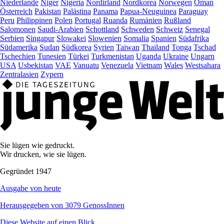
Niederlande
Niger
Nigeria
Nordirland
Nordkorea
Norwegen
Oman
Österreich
Pakistan
Palästina
Panama
Papua-Neuguinea
Paraguay
Peru
Philippinen
Polen
Portugal
Ruanda
Rumänien
Rußland
Salomonen
Saudi-Arabien
Schottland
Schweden
Schweiz
Senegal
Serbien
Singapur
Slowakei
Slowenien
Somalia
Spanien
Südafrika
Südamerika
Sudan
Südkorea
Syrien
Taiwan
Thailand
Tonga
Tschad
Tschechien
Tunesien
Türkei
Turkmenistan
Uganda
Ukraine
Ungarn
USA
Usbekistan
VAE
Vanuatu
Venezuela
Vietnam
Wales
Westsahara
Zentralasien
Zypern
Sie lügen wie gedruckt.
Wir drucken, wie sie lügen.
Gegründet 1947
Ausgabe von heute
Herausgegeben von 3079 GenossInnen
Diese Website auf einen Blick