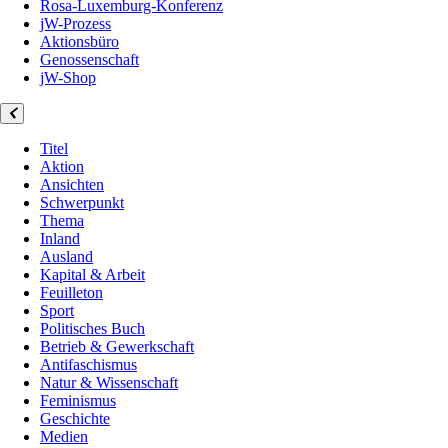
Rosa-Luxemburg-Konferenz
jW-Prozess
Aktionsbüro
Genossenschaft
jW-Shop
Titel
Aktion
Ansichten
Schwerpunkt
Thema
Inland
Ausland
Kapital & Arbeit
Feuilleton
Sport
Politisches Buch
Betrieb & Gewerkschaft
Antifaschismus
Natur & Wissenschaft
Feminismus
Geschichte
Medien