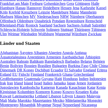
Frankfurt am Main
Freiburg
Gelsenkirchen
Gera
Göttingen
Halle
Hamburg
Hanau
Hannover
Heidelberg
Hessen
Jena
Karlsruhe
Kassel
Köln
Krefeld
Kreuzberg
Leipzig
Magdeburg
Mainz
Mannheim
Marburg
München
MV
Niedersachsen
NRW
Nürnberg
Oberhausen
Offenbach
Oldenburg
Osnabrück
Potsdam
Regensburg
Remscheid
Rheinland-Pfalz
Rostock
Saarland
Sachsen
Sachsen-Anhalt
Salzgitter
Schleswig-Holstein
Schwerin
Solingen
Stuttgart
Thüringen
Tübingen
Ulm
Weimar
Wiesbaden
Wolfsburg
Wuppertal
Würzburg
Zwickau
Länder und Staaten
Afghanistan
Ägypten
Albanien
Algerien
Angola
Antigua
Äquatorialguinea
Argentinien
Armenien
Aserbaidschan
Äthiopien
Australien
Bahrain
Baltikum
Bangladesch
Barbados
Belarus
Belgien
Benin
Bolivien
Bosnien
Brasilien
Bulgarien
Burkina Faso
Chile
China
Dänemark
DR Kongo
Dschibuti
Ecuador
El Salvador
England
Eritrea
Estland
EU
Fidschi
Finnland
Frankreich
Ghana
Griechenland
Großbritannien
Guatemala
Guyana
Haiti
Honduras
Indien
Indonesien
Irak
Iran
Irland
Island
Israel
Italien
Jamaika
Japan
Jemen
Jordanien
Jugoslawien
Kambodscha
Kamerun
Kanada
Kasachstan
Katar
Kenia
Kirgisistan
Kolumbien
Komoren
Kongo
Kosovo
Kroatien
Kuba
Kuwait
Lateinamerika
Lettland
Libanon
Libyen
Litauen
Malaysia
Mali
Malta
Marokko
Mauretanien
Mexiko
Mittelamerika
Mongolei
Montenegro
Mosambik
Myanmar
Nepal
Neuseeland
Nicaragua