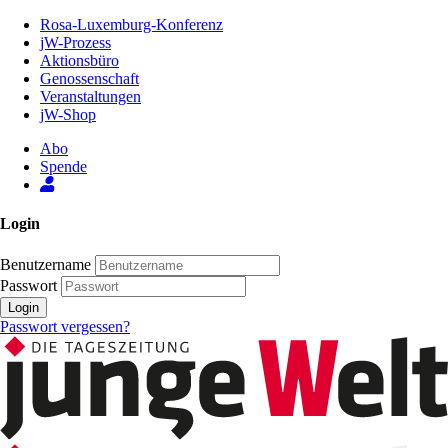
Zum
Rosa-Luxemburg-Konferenz
Inhalt
jW-Prozess
der
Aktionsbüro
Seite
Genossenschaft
Veranstaltungen
jW-Shop
Abo
Spende
Login
Benutzername
Passwort
Login
Passwort vergessen?