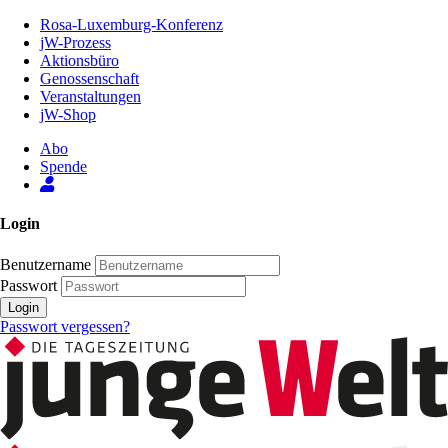
Zum
Rosa-Luxemburg-Konferenz
Inhalt
jW-Prozess
der
Aktionsbüro
Seite
Genossenschaft
Veranstaltungen
jW-Shop
Abo
Spende
Login
Benutzername
Passwort
Login
Passwort vergessen?