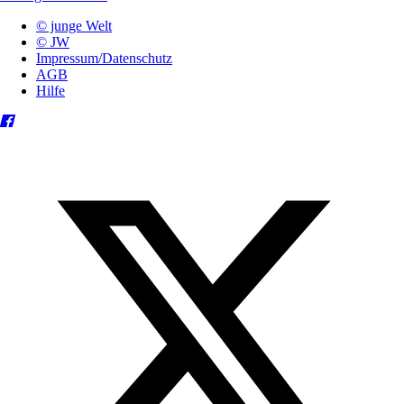
© junge Welt
© JW
Impressum/Datenschutz
AGB
Hilfe