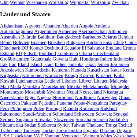
Ulm
Weimar
Wiesbaden
Wolfsburg
Wuppertal
Würzburg
Zwickau
Länder und Staaten
Afghanistan
Ägypten
Albanien
Algerien
Angola
Antigua
Äquatorialguinea
Argentinien
Armenien
Aserbaidschan
Äthiopien
Australien
Bahrain
Baltikum
Bangladesch
Barbados
Belarus
Belgien
Benin
Bolivien
Bosnien
Brasilien
Bulgarien
Burkina Faso
Chile
China
Dänemark
DR Kongo
Dschibuti
Ecuador
El Salvador
England
Eritrea
Estland
EU
Fidschi
Finnland
Frankreich
Ghana
Griechenland
Großbritannien
Guatemala
Guyana
Haiti
Honduras
Indien
Indonesien
Irak
Iran
Irland
Island
Israel
Italien
Jamaika
Japan
Jemen
Jordanien
Jugoslawien
Kambodscha
Kamerun
Kanada
Kasachstan
Katar
Kenia
Kirgisistan
Kolumbien
Komoren
Kongo
Kosovo
Kroatien
Kuba
Kuwait
Lateinamerika
Lettland
Libanon
Libyen
Litauen
Malaysia
Mali
Malta
Marokko
Mauretanien
Mexiko
Mittelamerika
Mongolei
Montenegro
Mosambik
Myanmar
Nepal
Neuseeland
Nicaragua
Niederlande
Niger
Nigeria
Nordirland
Nordkorea
Norwegen
Oman
Österreich
Pakistan
Palästina
Panama
Papua-Neuguinea
Paraguay
Peru
Philippinen
Polen
Portugal
Ruanda
Rumänien
Rußland
Salomonen
Saudi-Arabien
Schottland
Schweden
Schweiz
Senegal
Serbien
Singapur
Slowakei
Slowenien
Somalia
Spanien
Südafrika
Südamerika
Sudan
Südkorea
Syrien
Taiwan
Thailand
Tonga
Tschad
Tschechien
Tunesien
Türkei
Turkmenistan
Uganda
Ukraine
Ungarn
USA
Usbekistan
VAE
Vanuatu
Venezuela
Vietnam
Wales
Westsahara