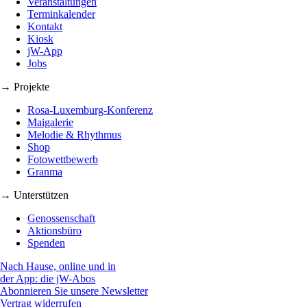
Veranstaltungen
Terminkalender
Kontakt
Kiosk
jW-App
Jobs
→ Projekte
Rosa-Luxemburg-Konferenz
Maigalerie
Melodie & Rhythmus
Shop
Fotowettbewerb
Granma
→ Unterstützen
Genossenschaft
Aktionsbüro
Spenden
Nach Hause, online und in
der App: die jW-Abos
Abonnieren Sie unsere Newsletter
Vertrag widerrufen