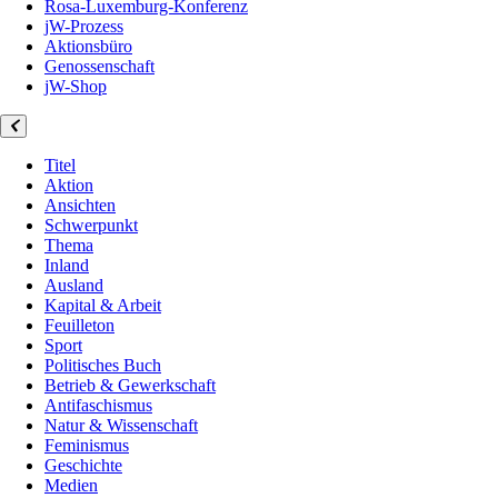
Rosa-Luxemburg-Konferenz
jW-Prozess
Aktionsbüro
Genossenschaft
jW-Shop
Titel
Aktion
Ansichten
Schwerpunkt
Thema
Inland
Ausland
Kapital & Arbeit
Feuilleton
Sport
Politisches Buch
Betrieb & Gewerkschaft
Antifaschismus
Natur & Wissenschaft
Feminismus
Geschichte
Medien