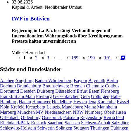
03.06.2026
Kapital & Arbeit:
Neoliberaler Umbau
IWF in Bolivien
Regierung in La Paz bestätigt Verhandlungen mit
Internationalem Währungsfonds über Kreditprogramm.
Proteste halten unvermindert an
Volker Hermsdorf
1
2
3
...
189
190
191
Städte und Bundesländer
Aachen
Augsburg
Baden-Württemberg
Bayern
Bayreuth
Berlin
Bochum
Brandenburg
Braunschweig
Bremen
Chemnitz
Cottbus
Dortmund
Dresden
Duisburg
Düsseldorf
Erfurt
Essen
Flensburg
Frankfurt am Main
Freiburg
Gelsenkirchen
Gera
Göttingen
Halle
Hamburg
Hanau
Hannover
Heidelberg
Hessen
Jena
Karlsruhe
Kassel
Köln
Krefeld
Kreuzberg
Leipzig
Magdeburg
Mainz
Mannheim
Marburg
München
MV
Niedersachsen
NRW
Nürnberg
Oberhausen
Offenbach
Oldenburg
Osnabrück
Potsdam
Regensburg
Remscheid
Rheinland-Pfalz
Rostock
Saarland
Sachsen
Sachsen-Anhalt
Salzgitter
Schleswig-Holstein
Schwerin
Solingen
Stuttgart
Thüringen
Tübingen