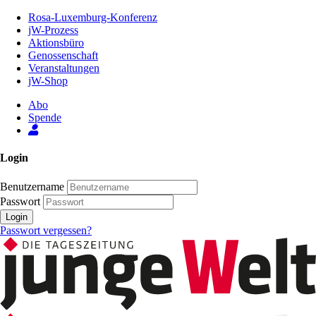
Zum
Rosa-Luxemburg-Konferenz
Inhalt
jW-Prozess
der
Aktionsbüro
Seite
Genossenschaft
Veranstaltungen
jW-Shop
Abo
Spende
Login
Benutzername
Passwort
Login
Passwort vergessen?