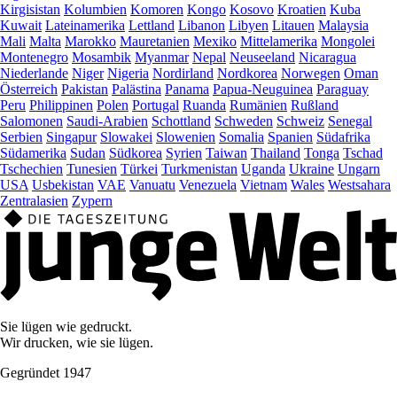
Kirgisistan
Kolumbien
Komoren
Kongo
Kosovo
Kroatien
Kuba
Kuwait
Lateinamerika
Lettland
Libanon
Libyen
Litauen
Malaysia
Mali
Malta
Marokko
Mauretanien
Mexiko
Mittelamerika
Mongolei
Montenegro
Mosambik
Myanmar
Nepal
Neuseeland
Nicaragua
Niederlande
Niger
Nigeria
Nordirland
Nordkorea
Norwegen
Oman
Österreich
Pakistan
Palästina
Panama
Papua-Neuguinea
Paraguay
Peru
Philippinen
Polen
Portugal
Ruanda
Rumänien
Rußland
Salomonen
Saudi-Arabien
Schottland
Schweden
Schweiz
Senegal
Serbien
Singapur
Slowakei
Slowenien
Somalia
Spanien
Südafrika
Südamerika
Sudan
Südkorea
Syrien
Taiwan
Thailand
Tonga
Tschad
Tschechien
Tunesien
Türkei
Turkmenistan
Uganda
Ukraine
Ungarn
USA
Usbekistan
VAE
Vanuatu
Venezuela
Vietnam
Wales
Westsahara
Zentralasien
Zypern
Sie lügen wie gedruckt.
Wir drucken, wie sie lügen.
Gegründet 1947