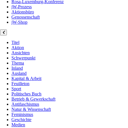
Rosa-Luxemburg-Konferenz
jW-Prozess
Aktionsbüro
Genossenschaft
jW-Shop
Titel
Aktion
Ansichten
Schwerpunkt
Thema
Inland
Ausland
Kapital & Arbeit
Feuilleton
Sport
Politisches Buch
Betrieb & Gewerkschaft
Antifaschismus
Natur & Wissenschaft
Feminismus
Geschichte
Medien