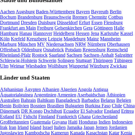
Städte und Bundesländer
Aachen
Augsburg
Baden-Württemberg
Bayern
Bayreuth
Berlin
Bochum
Brandenburg
Braunschweig
Bremen
Chemnitz
Cottbus
Dortmund
Dresden
Duisburg
Düsseldorf
Erfurt
Essen
Flensburg
Frankfurt am Main
Freiburg
Gelsenkirchen
Gera
Göttingen
Halle
Hamburg
Hanau
Hannover
Heidelberg
Hessen
Jena
Karlsruhe
Kassel
Köln
Krefeld
Kreuzberg
Leipzig
Magdeburg
Mainz
Mannheim
Marburg
München
MV
Niedersachsen
NRW
Nürnberg
Oberhausen
Offenbach
Oldenburg
Osnabrück
Potsdam
Regensburg
Remscheid
Rheinland-Pfalz
Rostock
Saarland
Sachsen
Sachsen-Anhalt
Salzgitter
Schleswig-Holstein
Schwerin
Solingen
Stuttgart
Thüringen
Tübingen
Ulm
Weimar
Wiesbaden
Wolfsburg
Wuppertal
Würzburg
Zwickau
Länder und Staaten
Afghanistan
Ägypten
Albanien
Algerien
Angola
Antigua
Äquatorialguinea
Argentinien
Armenien
Aserbaidschan
Äthiopien
Australien
Bahrain
Baltikum
Bangladesch
Barbados
Belarus
Belgien
Benin
Bolivien
Bosnien
Brasilien
Bulgarien
Burkina Faso
Chile
China
Dänemark
DR Kongo
Dschibuti
Ecuador
El Salvador
England
Eritrea
Estland
EU
Fidschi
Finnland
Frankreich
Ghana
Griechenland
Großbritannien
Guatemala
Guyana
Haiti
Honduras
Indien
Indonesien
Irak
Iran
Irland
Island
Israel
Italien
Jamaika
Japan
Jemen
Jordanien
Jugoslawien
Kambodscha
Kamerun
Kanada
Kasachstan
Katar
Kenia