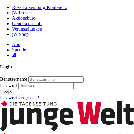
Zum
Rosa-Luxemburg-Konferenz
Inhalt
jW-Prozess
der
Aktionsbüro
Seite
Genossenschaft
Veranstaltungen
jW-Shop
Abo
Spende
Login
Benutzername
Passwort
Login
Passwort vergessen?