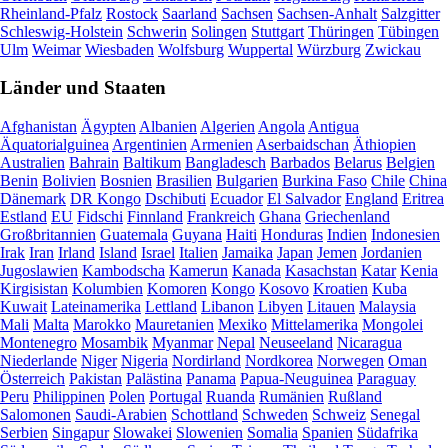
Rheinland-Pfalz
Rostock
Saarland
Sachsen
Sachsen-Anhalt
Salzgitter
Schleswig-Holstein
Schwerin
Solingen
Stuttgart
Thüringen
Tübingen
Ulm
Weimar
Wiesbaden
Wolfsburg
Wuppertal
Würzburg
Zwickau
Länder und Staaten
Afghanistan
Ägypten
Albanien
Algerien
Angola
Antigua
Äquatorialguinea
Argentinien
Armenien
Aserbaidschan
Äthiopien
Australien
Bahrain
Baltikum
Bangladesch
Barbados
Belarus
Belgien
Benin
Bolivien
Bosnien
Brasilien
Bulgarien
Burkina Faso
Chile
China
Dänemark
DR Kongo
Dschibuti
Ecuador
El Salvador
England
Eritrea
Estland
EU
Fidschi
Finnland
Frankreich
Ghana
Griechenland
Großbritannien
Guatemala
Guyana
Haiti
Honduras
Indien
Indonesien
Irak
Iran
Irland
Island
Israel
Italien
Jamaika
Japan
Jemen
Jordanien
Jugoslawien
Kambodscha
Kamerun
Kanada
Kasachstan
Katar
Kenia
Kirgisistan
Kolumbien
Komoren
Kongo
Kosovo
Kroatien
Kuba
Kuwait
Lateinamerika
Lettland
Libanon
Libyen
Litauen
Malaysia
Mali
Malta
Marokko
Mauretanien
Mexiko
Mittelamerika
Mongolei
Montenegro
Mosambik
Myanmar
Nepal
Neuseeland
Nicaragua
Niederlande
Niger
Nigeria
Nordirland
Nordkorea
Norwegen
Oman
Österreich
Pakistan
Palästina
Panama
Papua-Neuguinea
Paraguay
Peru
Philippinen
Polen
Portugal
Ruanda
Rumänien
Rußland
Salomonen
Saudi-Arabien
Schottland
Schweden
Schweiz
Senegal
Serbien
Singapur
Slowakei
Slowenien
Somalia
Spanien
Südafrika