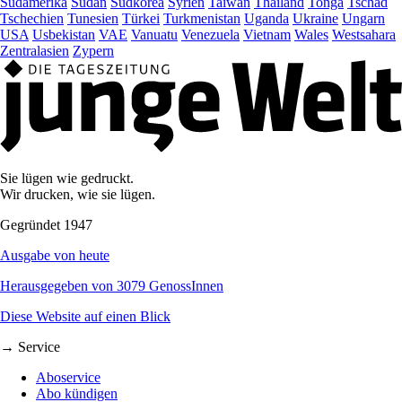
Südamerika
Sudan
Südkorea
Syrien
Taiwan
Thailand
Tonga
Tschad
Tschechien
Tunesien
Türkei
Turkmenistan
Uganda
Ukraine
Ungarn
USA
Usbekistan
VAE
Vanuatu
Venezuela
Vietnam
Wales
Westsahara
Zentralasien
Zypern
Sie lügen wie gedruckt.
Wir drucken, wie sie lügen.
Gegründet 1947
Ausgabe von heute
Herausgegeben von 3079 GenossInnen
Diese Website auf einen Blick
→ Service
Aboservice
Abo kündigen