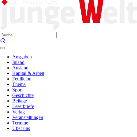
Ausgaben
Inland
Ausland
Kapital & Arbeit
Feuilleton
Thema
Sport
Geschichte
Beilage
Leserbriefe
Verlag
Veranstaltungen
Termine
Über uns