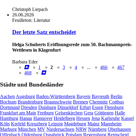
Christoph Liepach
26.06.2026
Feuilleton:
Literatur
Der letzte Satz entscheidet
Helga Schuberts Eröffnungsrede zum 50. Bachmannpreis-
Wettlesen in Klagenfurt
Barbara Eder
1
2
3
4
...
466
467
468
Städte und Bundesländer
Aachen
Augsburg
Baden-Württemberg
Bayern
Bayreuth
Berlin
Bochum
Brandenburg
Braunschweig
Bremen
Chemnitz
Cottbus
Dortmund
Dresden
Duisburg
Düsseldorf
Erfurt
Essen
Flensburg
Frankfurt am Main
Freiburg
Gelsenkirchen
Gera
Göttingen
Halle
Hamburg
Hanau
Hannover
Heidelberg
Hessen
Jena
Karlsruhe
Kassel
Köln
Krefeld
Kreuzberg
Leipzig
Magdeburg
Mainz
Mannheim
Marburg
München
MV
Niedersachsen
NRW
Nürnberg
Oberhausen
Offenbach
Oldenburg
Osnabrück
Potsdam
Regensburg
Remscheid