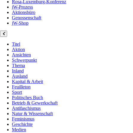
Rosa-Luxemburg-Konferenz
jW-Prozess
Aktionsbüro
Genossenschaft
jW-Shop
Titel
Aktion
Ansichten
Schwerpunkt
Thema
Inland
Ausland
Kapital & Arbeit
Feuilleton
Sport
Politisches Buch
Betrieb & Gewerkschaft
Antifaschismus
Natur & Wissenschaft
Feminismus
Geschichte
Medien