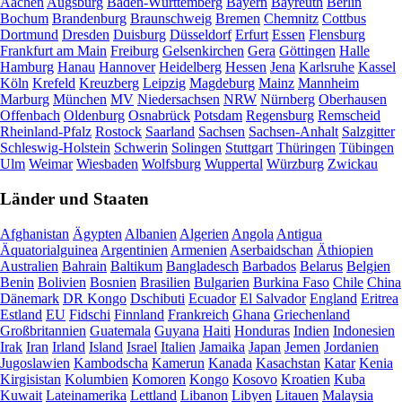
Aachen
Augsburg
Baden-Württemberg
Bayern
Bayreuth
Berlin
Bochum
Brandenburg
Braunschweig
Bremen
Chemnitz
Cottbus
Dortmund
Dresden
Duisburg
Düsseldorf
Erfurt
Essen
Flensburg
Frankfurt am Main
Freiburg
Gelsenkirchen
Gera
Göttingen
Halle
Hamburg
Hanau
Hannover
Heidelberg
Hessen
Jena
Karlsruhe
Kassel
Köln
Krefeld
Kreuzberg
Leipzig
Magdeburg
Mainz
Mannheim
Marburg
München
MV
Niedersachsen
NRW
Nürnberg
Oberhausen
Offenbach
Oldenburg
Osnabrück
Potsdam
Regensburg
Remscheid
Rheinland-Pfalz
Rostock
Saarland
Sachsen
Sachsen-Anhalt
Salzgitter
Schleswig-Holstein
Schwerin
Solingen
Stuttgart
Thüringen
Tübingen
Ulm
Weimar
Wiesbaden
Wolfsburg
Wuppertal
Würzburg
Zwickau
Länder und Staaten
Afghanistan
Ägypten
Albanien
Algerien
Angola
Antigua
Äquatorialguinea
Argentinien
Armenien
Aserbaidschan
Äthiopien
Australien
Bahrain
Baltikum
Bangladesch
Barbados
Belarus
Belgien
Benin
Bolivien
Bosnien
Brasilien
Bulgarien
Burkina Faso
Chile
China
Dänemark
DR Kongo
Dschibuti
Ecuador
El Salvador
England
Eritrea
Estland
EU
Fidschi
Finnland
Frankreich
Ghana
Griechenland
Großbritannien
Guatemala
Guyana
Haiti
Honduras
Indien
Indonesien
Irak
Iran
Irland
Island
Israel
Italien
Jamaika
Japan
Jemen
Jordanien
Jugoslawien
Kambodscha
Kamerun
Kanada
Kasachstan
Katar
Kenia
Kirgisistan
Kolumbien
Komoren
Kongo
Kosovo
Kroatien
Kuba
Kuwait
Lateinamerika
Lettland
Libanon
Libyen
Litauen
Malaysia