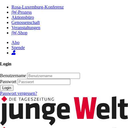
Zum
Rosa-Luxemburg-Konferenz
Inhalt
jW-Prozess
der
Aktionsbüro
Seite
Genossenschaft
Veranstaltungen
jW-Shop
Abo
Spende
Login
Benutzername
Passwort
Login
Passwort vergessen?