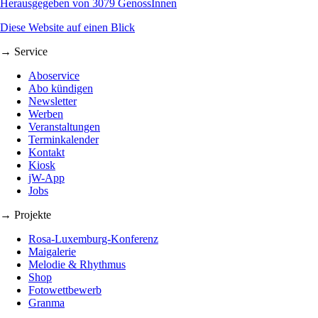
Herausgegeben von 3079 GenossInnen
Diese Website auf einen Blick
→ Service
Aboservice
Abo kündigen
Newsletter
Werben
Veranstaltungen
Terminkalender
Kontakt
Kiosk
jW-App
Jobs
→ Projekte
Rosa-Luxemburg-Konferenz
Maigalerie
Melodie & Rhythmus
Shop
Fotowettbewerb
Granma