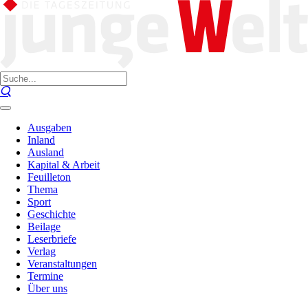
Ausgaben
Inland
Ausland
Kapital & Arbeit
Feuilleton
Thema
Sport
Geschichte
Beilage
Leserbriefe
Verlag
Veranstaltungen
Termine
Über uns