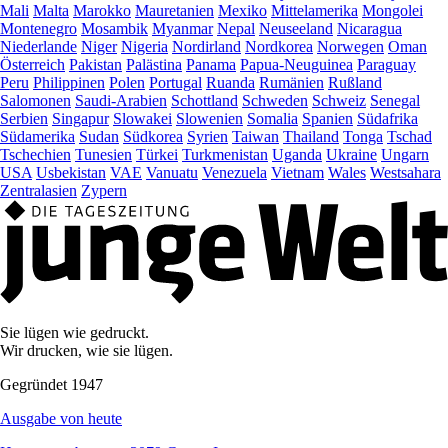
Mali
Malta
Marokko
Mauretanien
Mexiko
Mittelamerika
Mongolei
Montenegro
Mosambik
Myanmar
Nepal
Neuseeland
Nicaragua
Niederlande
Niger
Nigeria
Nordirland
Nordkorea
Norwegen
Oman
Österreich
Pakistan
Palästina
Panama
Papua-Neuguinea
Paraguay
Peru
Philippinen
Polen
Portugal
Ruanda
Rumänien
Rußland
Salomonen
Saudi-Arabien
Schottland
Schweden
Schweiz
Senegal
Serbien
Singapur
Slowakei
Slowenien
Somalia
Spanien
Südafrika
Südamerika
Sudan
Südkorea
Syrien
Taiwan
Thailand
Tonga
Tschad
Tschechien
Tunesien
Türkei
Turkmenistan
Uganda
Ukraine
Ungarn
USA
Usbekistan
VAE
Vanuatu
Venezuela
Vietnam
Wales
Westsahara
Zentralasien
Zypern
Sie lügen wie gedruckt.
Wir drucken, wie sie lügen.
Gegründet 1947
Ausgabe von heute