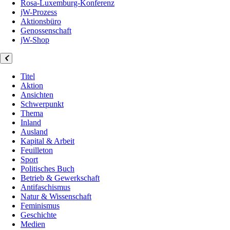
Rosa-Luxemburg-Konferenz
jW-Prozess
Aktionsbüro
Genossenschaft
jW-Shop
Titel
Aktion
Ansichten
Schwerpunkt
Thema
Inland
Ausland
Kapital & Arbeit
Feuilleton
Sport
Politisches Buch
Betrieb & Gewerkschaft
Antifaschismus
Natur & Wissenschaft
Feminismus
Geschichte
Medien