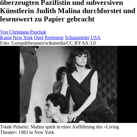
überzeugten Pazifistin und subversiven
Künstlerin Judith Malina durchforstet und
lesenswert zu Papier gebracht
Von
Christiana Puschak
Kunst
New York
Opel
Regisseur
Schauspieler
USA
Foto: Gorupdebesanez/wikimedia/CC BY-SA 3.0
Totale Präsenz: Malina spielt in einer Aufführung des »Living
Theater« 1983 in New York