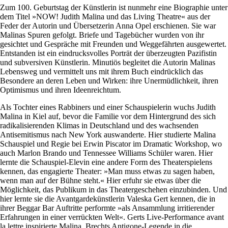
Zum 100. Geburtstag der Künstlerin ist nunmehr eine Biographie unter
dem Titel »NOW! ­Judith Malina und das Living Theatre« aus der
Feder der Autorin und Übersetzerin Anna Opel erschienen. Sie war
Malinas Spuren gefolgt. Briefe und Tagebücher wurden von ihr
gesichtet und Gespräche mit Freunden und Weggefährten ausgewertet.
Entstanden ist ein eindrucksvolles Porträt der überzeugten Pazifistin
und subversiven Künstlerin. Minutiös begleitet die Autorin Malinas
Lebensweg und vermittelt uns mit ihrem Buch eindrücklich das
Besondere an deren Leben und Wirken: ihre Unermüdlichkeit, ihren
Optimismus und ihren Ideenreichtum.
Als Tochter eines Rabbiners und einer Schauspielerin wuchs Judith
Malina in Kiel auf, bevor die Familie vor dem Hintergrund des sich
radikalisierenden Klimas in Deutschland und des wachsenden
Antisemitismus nach New York auswanderte. Hier studierte Malina
Schauspiel und Regie bei Erwin Piscator im Dramatic Workshop, wo
auch Marlon Brando und Tennessee Williams Schüler waren. Hier
lernte die Schauspiel-Elevin eine andere Form des Theaterspielens
kennen, das engagierte Theater: »Man muss etwas zu sagen haben,
wenn man auf der Bühne steht.« Hier erfuhr sie etwas über die
Möglichkeit, das Publikum in das Theatergeschehen einzubinden. Und
hier lernte sie die Avantgardekünstlerin Valeska Gert kennen, die in
ihrer Beggar Bar Auftritte performte »als Ansammlung irritierender
Erfahrungen in einer verrückten Welt«. Gerts Live-Performance avant
la lettre inspirierte Malina, Brechts Antigone-Legende in die