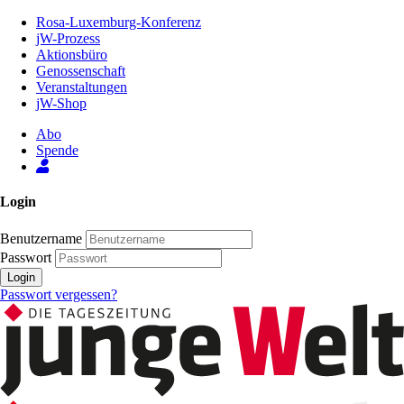
Zum
Rosa-Luxemburg-Konferenz
Inhalt
jW-Prozess
der
Aktionsbüro
Seite
Genossenschaft
Veranstaltungen
jW-Shop
Abo
Spende
Login
Benutzername
Passwort
Login
Passwort vergessen?