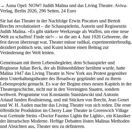
→ Anna Opel: NOW! Judith Malina und das Living Theatre. Aviva-
Verlag, Berlin 2026, 296 Seiten, 24 Euro
Sie hat das Theater in der Nachfolge Erwin Piscators und Bertolt
Brechts revolutioniert – die Schauspielerin, Autorin und Regisseurin
Judith Malina. »Es gibt stärkere Werkzeuge als Waffen, um eine neue
Welt zu schaffen! Finde sie!« – so die am 4. Juni 1926 Geborene, die
fest davon überzeugt war, Theater müsse radikal, experimentierfreudig,
dezidiert politisch sein, und Kunst könne einen Beitrag zur
Veränderung der Welt leisten.
Gemeinsam mit ihrem Lebensbegleiter, dem Schauspieler und
Regisseur Julian Beck, der als Bühnenbildner berühmt wurde, hatte
Malina 1947 das Living Theatre in New York aus Protest gegenüber
dem Unterhaltungstheater des Broadway gegründet und zu ihrem
Lebensprojekt gemacht. Es war der Beginn eines neuen Kapitels in der
Theatergeschichte, nicht nur in den Vereinigten Staaten, sondern
weltweit. Programme von Konstantin Stanislawski und Antonin
Artaud fanden Realisierung, und mit Stücken von Brecht, Jean Genet
und W. H. Auden machte das Living Theatre von sich reden. Die erste
öffentliche Produktion im Cherry Lane Theatre in Greenwich Village
war ­Gertrude Steins »Doctor Faustus Lights the Lights«, ein Klassiker
der literarischen Moderne. Heftige Debatten lösten Malinas Methoden
und Absichten aus, Theater neu zu definieren.