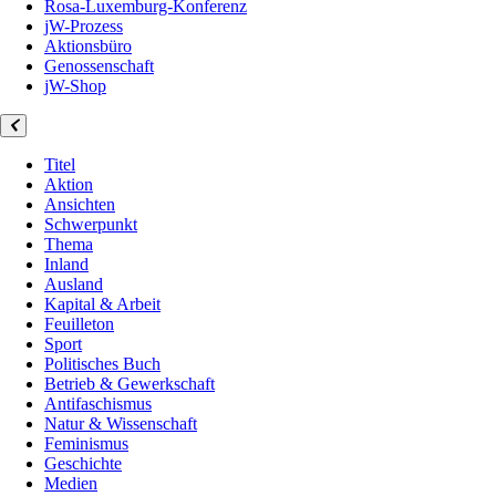
Rosa-Luxemburg-Konferenz
jW-Prozess
Aktionsbüro
Genossenschaft
jW-Shop
Titel
Aktion
Ansichten
Schwerpunkt
Thema
Inland
Ausland
Kapital & Arbeit
Feuilleton
Sport
Politisches Buch
Betrieb & Gewerkschaft
Antifaschismus
Natur & Wissenschaft
Feminismus
Geschichte
Medien