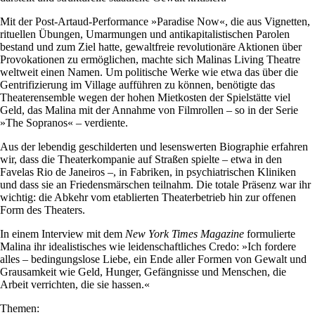
Mit der Post-Artaud-Performance »Paradise Now«, die aus Vignetten,
rituellen Übungen, Umarmungen und antikapitalistischen Parolen
bestand und zum Ziel hatte, gewaltfreie revolutionäre Aktionen über
Provokationen zu ermöglichen, machte sich Malinas Living Theatre
weltweit einen Namen. Um politische Werke wie etwa das über die
Gentrifizierung im Village aufführen zu können, benötigte das
Theaterensemble wegen der hohen Mietkosten der Spielstätte viel
Geld, das Malina mit der Annahme von Filmrollen – so in der Serie
»The Sopranos« – verdiente.
Aus der lebendig geschilderten und lesenswerten Biographie erfahren
wir, dass die Theaterkompanie auf Straßen spielte – etwa in den
Favelas Rio de Janeiros –, in Fabriken, in psychiatrischen Kliniken
und dass sie an Friedensmärschen teilnahm. Die totale Präsenz war ihr
wichtig: die Abkehr vom etablierten Theaterbetrieb hin zur offenen
Form des Theaters.
In einem Interview mit dem
New York Times Magazine
formulierte
Malina ihr idealistisches wie leidenschaftliches Credo: »Ich fordere
alles – bedingungslose Liebe, ein Ende aller Formen von Gewalt und
Grausamkeit wie Geld, Hunger, Gefängnisse und Menschen, die
Arbeit verrichten, die sie hassen.«
Themen: