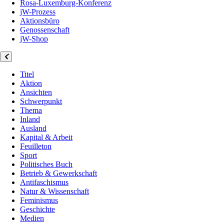
Rosa-Luxemburg-Konferenz
jW-Prozess
Aktionsbüro
Genossenschaft
jW-Shop
Titel
Aktion
Ansichten
Schwerpunkt
Thema
Inland
Ausland
Kapital & Arbeit
Feuilleton
Sport
Politisches Buch
Betrieb & Gewerkschaft
Antifaschismus
Natur & Wissenschaft
Feminismus
Geschichte
Medien