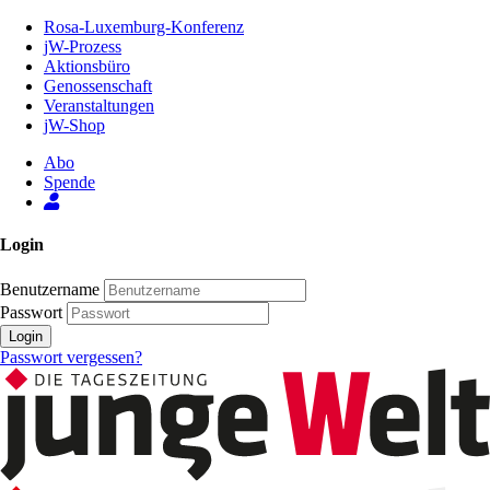
Zum
Rosa-Luxemburg-Konferenz
Inhalt
jW-Prozess
der
Aktionsbüro
Seite
Genossenschaft
Veranstaltungen
jW-Shop
Abo
Spende
Login
Benutzername
Passwort
Login
Passwort vergessen?