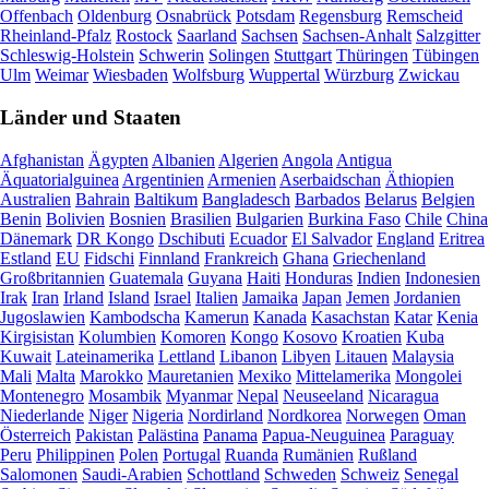
Offenbach
Oldenburg
Osnabrück
Potsdam
Regensburg
Remscheid
Rheinland-Pfalz
Rostock
Saarland
Sachsen
Sachsen-Anhalt
Salzgitter
Schleswig-Holstein
Schwerin
Solingen
Stuttgart
Thüringen
Tübingen
Ulm
Weimar
Wiesbaden
Wolfsburg
Wuppertal
Würzburg
Zwickau
Länder und Staaten
Afghanistan
Ägypten
Albanien
Algerien
Angola
Antigua
Äquatorialguinea
Argentinien
Armenien
Aserbaidschan
Äthiopien
Australien
Bahrain
Baltikum
Bangladesch
Barbados
Belarus
Belgien
Benin
Bolivien
Bosnien
Brasilien
Bulgarien
Burkina Faso
Chile
China
Dänemark
DR Kongo
Dschibuti
Ecuador
El Salvador
England
Eritrea
Estland
EU
Fidschi
Finnland
Frankreich
Ghana
Griechenland
Großbritannien
Guatemala
Guyana
Haiti
Honduras
Indien
Indonesien
Irak
Iran
Irland
Island
Israel
Italien
Jamaika
Japan
Jemen
Jordanien
Jugoslawien
Kambodscha
Kamerun
Kanada
Kasachstan
Katar
Kenia
Kirgisistan
Kolumbien
Komoren
Kongo
Kosovo
Kroatien
Kuba
Kuwait
Lateinamerika
Lettland
Libanon
Libyen
Litauen
Malaysia
Mali
Malta
Marokko
Mauretanien
Mexiko
Mittelamerika
Mongolei
Montenegro
Mosambik
Myanmar
Nepal
Neuseeland
Nicaragua
Niederlande
Niger
Nigeria
Nordirland
Nordkorea
Norwegen
Oman
Österreich
Pakistan
Palästina
Panama
Papua-Neuguinea
Paraguay
Peru
Philippinen
Polen
Portugal
Ruanda
Rumänien
Rußland
Salomonen
Saudi-Arabien
Schottland
Schweden
Schweiz
Senegal