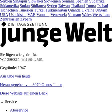
Serbien
Singapur
Slowakei
Slowenien
Somalia
Spanien
Südafrika
Südamerika
Sudan
Südkorea
Syrien
Taiwan
Thailand
Tonga
Tschad
Tschechien
Tunesien
Türkei
Turkmenistan
Uganda
Ukraine
Ungarn
USA
Usbekistan
VAE
Vanuatu
Venezuela
Vietnam
Wales
Westsahara
Zentralasien
Zypern
Sie lügen wie gedruckt.
Wir drucken, wie sie lügen.
Gegründet 1947
Ausgabe von heute
Herausgegeben von 3079 GenossInnen
Diese Website auf einen Blick
→ Service
Aboservice