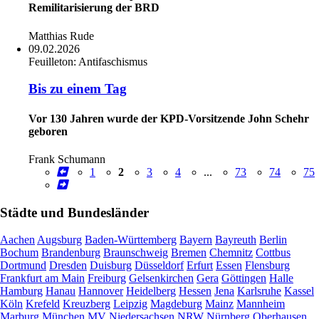
Remilitarisierung der BRD
Matthias Rude
09.02.2026
Feuilleton:
Antifaschismus
Bis zu einem Tag
Vor 130 Jahren wurde der KPD-Vorsitzende John Schehr
geboren
Frank Schumann
1
2
3
4
...
73
74
75
Städte und Bundesländer
Aachen
Augsburg
Baden-Württemberg
Bayern
Bayreuth
Berlin
Bochum
Brandenburg
Braunschweig
Bremen
Chemnitz
Cottbus
Dortmund
Dresden
Duisburg
Düsseldorf
Erfurt
Essen
Flensburg
Frankfurt am Main
Freiburg
Gelsenkirchen
Gera
Göttingen
Halle
Hamburg
Hanau
Hannover
Heidelberg
Hessen
Jena
Karlsruhe
Kassel
Köln
Krefeld
Kreuzberg
Leipzig
Magdeburg
Mainz
Mannheim
Marburg
München
MV
Niedersachsen
NRW
Nürnberg
Oberhausen