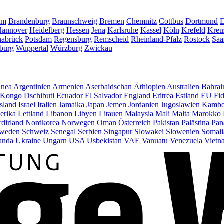
um
Brandenburg
Braunschweig
Bremen
Chemnitz
Cottbus
Dortmund
D
annover
Heidelberg
Hessen
Jena
Karlsruhe
Kassel
Köln
Krefeld
Kreu
abrück
Potsdam
Regensburg
Remscheid
Rheinland-Pfalz
Rostock
Saa
burg
Wuppertal
Würzburg
Zwickau
inea
Argentinien
Armenien
Aserbaidschan
Äthiopien
Australien
Bahrai
Kongo
Dschibuti
Ecuador
El Salvador
England
Eritrea
Estland
EU
Fid
Island
Israel
Italien
Jamaika
Japan
Jemen
Jordanien
Jugoslawien
Kambo
erika
Lettland
Libanon
Libyen
Litauen
Malaysia
Mali
Malta
Marokko
dirland
Nordkorea
Norwegen
Oman
Österreich
Pakistan
Palästina
Pan
weden
Schweiz
Senegal
Serbien
Singapur
Slowakei
Slowenien
Somali
anda
Ukraine
Ungarn
USA
Usbekistan
VAE
Vanuatu
Venezuela
Vietn