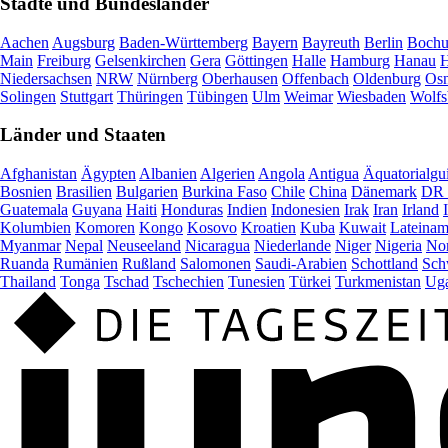
Städte und Bundesländer
Aachen
Augsburg
Baden-Württemberg
Bayern
Bayreuth
Berlin
Boch
Main
Freiburg
Gelsenkirchen
Gera
Göttingen
Halle
Hamburg
Hanau
H
Niedersachsen
NRW
Nürnberg
Oberhausen
Offenbach
Oldenburg
Osn
Solingen
Stuttgart
Thüringen
Tübingen
Ulm
Weimar
Wiesbaden
Wolfs
Länder und Staaten
Afghanistan
Ägypten
Albanien
Algerien
Angola
Antigua
Äquatorialgu
Bosnien
Brasilien
Bulgarien
Burkina Faso
Chile
China
Dänemark
DR 
Guatemala
Guyana
Haiti
Honduras
Indien
Indonesien
Irak
Iran
Irland
Kolumbien
Komoren
Kongo
Kosovo
Kroatien
Kuba
Kuwait
Lateinam
Myanmar
Nepal
Neuseeland
Nicaragua
Niederlande
Niger
Nigeria
Nor
Ruanda
Rumänien
Rußland
Salomonen
Saudi-Arabien
Schottland
Sch
Thailand
Tonga
Tschad
Tschechien
Tunesien
Türkei
Turkmenistan
Ug