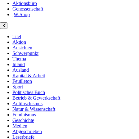
Aktionsbüro
Genossenschaft
jW-Shop
Titel
Aktion
Ansichten
Schwerpunkt
Thema
Inland
Ausland
Kapital & Arbeit
Feuilleton
Sport
Politisches Buch
Betrieb & Gewerkschaft
Antifaschismus
Natur & Wissenschaft
Feminismus
Geschichte
Medien
Abgeschrieben
Leserbriefe