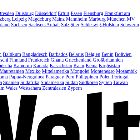
resden
Duisburg
Düsseldorf
Erfurt
Essen
Flensburg
Frankfurt am
zberg
Leipzig
Magdeburg
Mainz
Mannheim
Marburg
München
MV
rland
Sachsen
Sachsen-Anhalt
Salzgitter
Schleswig-Holstein
Schwerin
n
Baltikum
Bangladesch
Barbados
Belarus
Belgien
Benin
Bolivien
schi
Finnland
Frankreich
Ghana
Griechenland
Großbritannien
dscha
Kamerun
Kanada
Kasachstan
Katar
Kenia
Kirgisistan
Mauretanien
Mexiko
Mittelamerika
Mongolei
Montenegro
Mosambik
ama
Papua-Neuguinea
Paraguay
Peru
Philippinen
Polen
Portugal
a
Spanien
Südafrika
Südamerika
Sudan
Südkorea
Syrien
Taiwan
am
Wales
Westsahara
Zentralasien
Zypern