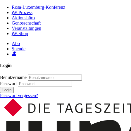
Zum
Rosa-Luxemburg-Konferenz
Inhalt
jW-Prozess
der
Aktionsbüro
Seite
Genossenschaft
Veranstaltungen
jW-Shop
Abo
Spende
Login
Benutzername
Passwort
Login
Passwort vergessen?