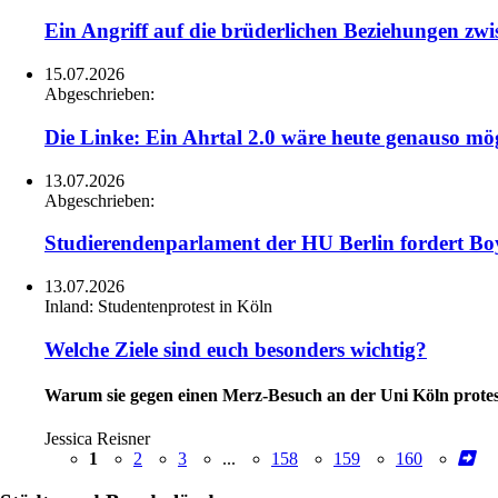
Ein Angriff auf die brüderlichen Beziehungen z
15.07.2026
Abgeschrieben:
Die Linke: Ein Ahrtal 2.0 wäre heute genauso mö
13.07.2026
Abgeschrieben:
Studierendenparlament der HU Berlin fordert Boyk
13.07.2026
Inland:
Studentenprotest in Köln
Welche Ziele sind euch besonders wichtig?
Warum sie gegen einen Merz-Besuch an der Uni Köln protes
Jessica Reisner
1
2
3
...
158
159
160