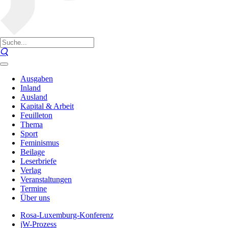
Ausgaben
Inland
Ausland
Kapital & Arbeit
Feuilleton
Thema
Sport
Feminismus
Beilage
Leserbriefe
Verlag
Veranstaltungen
Termine
Über uns
Rosa-Luxemburg-Konferenz
jW-Prozess