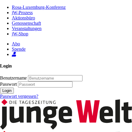
Zum
Rosa-Luxemburg-Konferenz
Inhalt
jW-Prozess
der
Aktionsbüro
Seite
Genossenschaft
Veranstaltungen
jW-Shop
Abo
Spende
Login
Benutzername
Passwort
Login
Passwort vergessen?