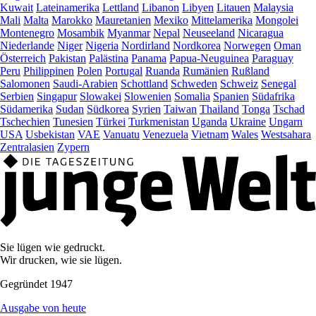
Kuwait
Lateinamerika
Lettland
Libanon
Libyen
Litauen
Malaysia
Mali
Malta
Marokko
Mauretanien
Mexiko
Mittelamerika
Mongolei
Montenegro
Mosambik
Myanmar
Nepal
Neuseeland
Nicaragua
Niederlande
Niger
Nigeria
Nordirland
Nordkorea
Norwegen
Oman
Österreich
Pakistan
Palästina
Panama
Papua-Neuguinea
Paraguay
Peru
Philippinen
Polen
Portugal
Ruanda
Rumänien
Rußland
Salomonen
Saudi-Arabien
Schottland
Schweden
Schweiz
Senegal
Serbien
Singapur
Slowakei
Slowenien
Somalia
Spanien
Südafrika
Südamerika
Sudan
Südkorea
Syrien
Taiwan
Thailand
Tonga
Tschad
Tschechien
Tunesien
Türkei
Turkmenistan
Uganda
Ukraine
Ungarn
USA
Usbekistan
VAE
Vanuatu
Venezuela
Vietnam
Wales
Westsahara
Zentralasien
Zypern
Sie lügen wie gedruckt.
Wir drucken, wie sie lügen.
Gegründet 1947
Ausgabe von heute