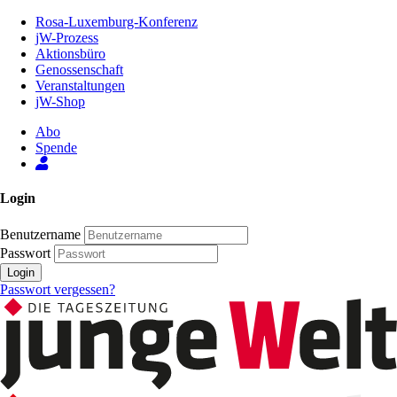
Zum
Rosa-Luxemburg-Konferenz
Inhalt
jW-Prozess
der
Aktionsbüro
Seite
Genossenschaft
Veranstaltungen
jW-Shop
Abo
Spende
Login
Benutzername
Passwort
Login
Passwort vergessen?