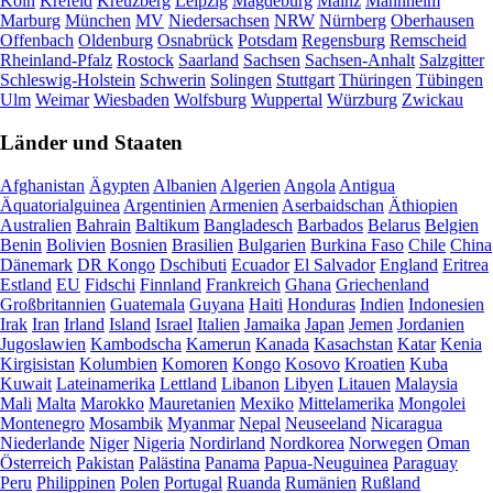
Köln
Krefeld
Kreuzberg
Leipzig
Magdeburg
Mainz
Mannheim
Marburg
München
MV
Niedersachsen
NRW
Nürnberg
Oberhausen
Offenbach
Oldenburg
Osnabrück
Potsdam
Regensburg
Remscheid
Rheinland-Pfalz
Rostock
Saarland
Sachsen
Sachsen-Anhalt
Salzgitter
Schleswig-Holstein
Schwerin
Solingen
Stuttgart
Thüringen
Tübingen
Ulm
Weimar
Wiesbaden
Wolfsburg
Wuppertal
Würzburg
Zwickau
Länder und Staaten
Afghanistan
Ägypten
Albanien
Algerien
Angola
Antigua
Äquatorialguinea
Argentinien
Armenien
Aserbaidschan
Äthiopien
Australien
Bahrain
Baltikum
Bangladesch
Barbados
Belarus
Belgien
Benin
Bolivien
Bosnien
Brasilien
Bulgarien
Burkina Faso
Chile
China
Dänemark
DR Kongo
Dschibuti
Ecuador
El Salvador
England
Eritrea
Estland
EU
Fidschi
Finnland
Frankreich
Ghana
Griechenland
Großbritannien
Guatemala
Guyana
Haiti
Honduras
Indien
Indonesien
Irak
Iran
Irland
Island
Israel
Italien
Jamaika
Japan
Jemen
Jordanien
Jugoslawien
Kambodscha
Kamerun
Kanada
Kasachstan
Katar
Kenia
Kirgisistan
Kolumbien
Komoren
Kongo
Kosovo
Kroatien
Kuba
Kuwait
Lateinamerika
Lettland
Libanon
Libyen
Litauen
Malaysia
Mali
Malta
Marokko
Mauretanien
Mexiko
Mittelamerika
Mongolei
Montenegro
Mosambik
Myanmar
Nepal
Neuseeland
Nicaragua
Niederlande
Niger
Nigeria
Nordirland
Nordkorea
Norwegen
Oman
Österreich
Pakistan
Palästina
Panama
Papua-Neuguinea
Paraguay
Peru
Philippinen
Polen
Portugal
Ruanda
Rumänien
Rußland