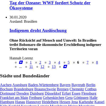
Tag der Ozeane: WWF fordert Schutz der
Ökosysteme
30.01.2020
Ausland:
Brasilien
Indigenen droht Auslöschung
Ohne Rücksicht auf Mensch und Umwelt: In Brasilien
treibt Bolsonaro die ökonomische Erschließung indigener
Territorien voran
Hannah Lorenz
1
2
3
4
5
6
7
8
...
11
12
13
Städte und Bundesländer
Aachen
Augsburg
Baden-Württemberg
Bayern
Bayreuth
Berlin
Bochum
Brandenburg
Braunschweig
Bremen
Chemnitz
Cottbus
Dortmund
Dresden
Duisburg
Düsseldorf
Erfurt
Essen
Flensburg
Frankfurt am Main
Freiburg
Gelsenkirchen
Gera
Göttingen
Halle
Hamburg
Hanau
Hannover
Heidelberg
Hessen
Jena
Karlsruhe
Kassel