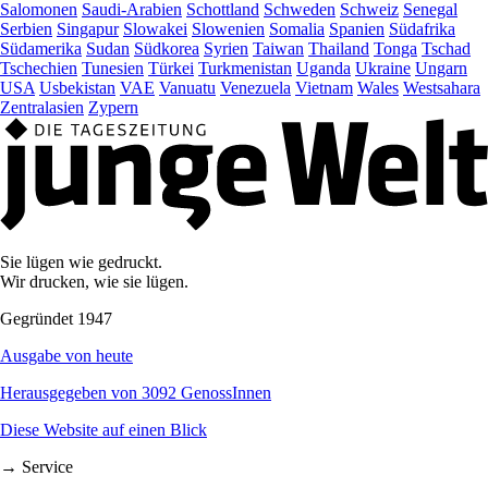
Salomonen
Saudi-Arabien
Schottland
Schweden
Schweiz
Senegal
Serbien
Singapur
Slowakei
Slowenien
Somalia
Spanien
Südafrika
Südamerika
Sudan
Südkorea
Syrien
Taiwan
Thailand
Tonga
Tschad
Tschechien
Tunesien
Türkei
Turkmenistan
Uganda
Ukraine
Ungarn
USA
Usbekistan
VAE
Vanuatu
Venezuela
Vietnam
Wales
Westsahara
Zentralasien
Zypern
Sie lügen wie gedruckt.
Wir drucken, wie sie lügen.
Gegründet 1947
Ausgabe von heute
Herausgegeben von 3092 GenossInnen
Diese Website auf einen Blick
→ Service