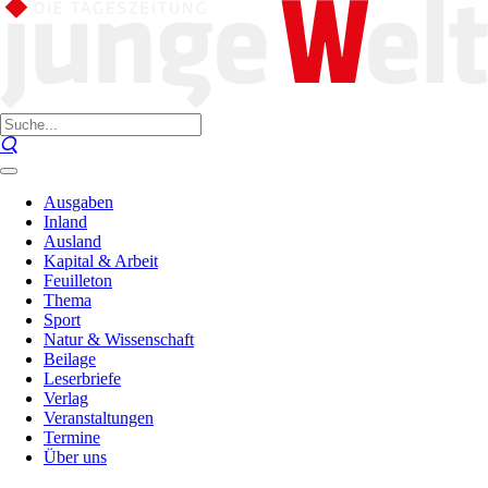
Ausgaben
Inland
Ausland
Kapital & Arbeit
Feuilleton
Thema
Sport
Natur & Wissenschaft
Beilage
Leserbriefe
Verlag
Veranstaltungen
Termine
Über uns