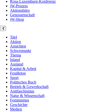
Rosa-Luxemburg-Konferenz
jW-Prozess
Aktionsbüro
Genossenschaft
jW-Shop
Titel
Aktion
Ansichten
Schwerpunkt
Thema
Inland
Ausland
Kapital & Arbeit
Feuilleton
Sport
Politisches Buch
Betrieb & Gewerkschaft
Antifaschismus
Natur & Wissenschaft
Feminismus
Geschichte
Medien