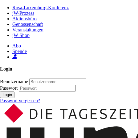
Zum
Rosa-Luxemburg-Konferenz
Inhalt
jW-Prozess
der
Aktionsbüro
Seite
Genossenschaft
Veranstaltungen
jW-Shop
Abo
Spende
Login
Benutzername
Passwort
Login
Passwort vergessen?