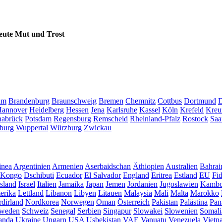
eute Mut und Trost
um
Brandenburg
Braunschweig
Bremen
Chemnitz
Cottbus
Dortmund
D
annover
Heidelberg
Hessen
Jena
Karlsruhe
Kassel
Köln
Krefeld
Kreu
abrück
Potsdam
Regensburg
Remscheid
Rheinland-Pfalz
Rostock
Saa
burg
Wuppertal
Würzburg
Zwickau
inea
Argentinien
Armenien
Aserbaidschan
Äthiopien
Australien
Bahrai
Kongo
Dschibuti
Ecuador
El Salvador
England
Eritrea
Estland
EU
Fid
Island
Israel
Italien
Jamaika
Japan
Jemen
Jordanien
Jugoslawien
Kambo
erika
Lettland
Libanon
Libyen
Litauen
Malaysia
Mali
Malta
Marokko
dirland
Nordkorea
Norwegen
Oman
Österreich
Pakistan
Palästina
Pan
weden
Schweiz
Senegal
Serbien
Singapur
Slowakei
Slowenien
Somali
anda
Ukraine
Ungarn
USA
Usbekistan
VAE
Vanuatu
Venezuela
Vietn