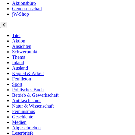
Aktionsbüro
Genossenschaft
jW-Shop
Titel
Aktion
Ansichten
Schwerpunkt
Thema
Inland
Ausland
Kapital & Arbeit
Feuilleton
Sport
Politisches Buch
Betrieb & Gewerkschaft
Antifaschismus
Natur & Wissenschaft
Feminismus
Geschichte
Medien
Abgeschrieben
Leserbriefe