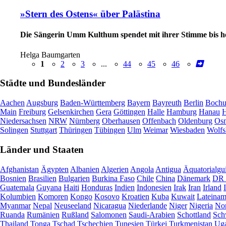
»Stern des Ostens« über Palästina
Die Sängerin Umm Kulthum spendet mit ihrer Stimme bis h
Helga Baumgarten
1
2
3
...
44
45
46
Städte und Bundesländer
Aachen
Augsburg
Baden-Württemberg
Bayern
Bayreuth
Berlin
Boch
Main
Freiburg
Gelsenkirchen
Gera
Göttingen
Halle
Hamburg
Hanau
H
Niedersachsen
NRW
Nürnberg
Oberhausen
Offenbach
Oldenburg
Osn
Solingen
Stuttgart
Thüringen
Tübingen
Ulm
Weimar
Wiesbaden
Wolfs
Länder und Staaten
Afghanistan
Ägypten
Albanien
Algerien
Angola
Antigua
Äquatorialgu
Bosnien
Brasilien
Bulgarien
Burkina Faso
Chile
China
Dänemark
DR 
Guatemala
Guyana
Haiti
Honduras
Indien
Indonesien
Irak
Iran
Irland
Kolumbien
Komoren
Kongo
Kosovo
Kroatien
Kuba
Kuwait
Lateinam
Myanmar
Nepal
Neuseeland
Nicaragua
Niederlande
Niger
Nigeria
Nor
Ruanda
Rumänien
Rußland
Salomonen
Saudi-Arabien
Schottland
Sch
Thailand
Tonga
Tschad
Tschechien
Tunesien
Türkei
Turkmenistan
Ug