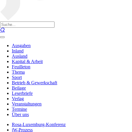
Ausgaben
Inland
Ausland
Kapital & Arbeit
Feuilleton
Thema
Sport
Betrieb & Gewerkschaft
Beilage
Leserbriefe
Verlag
Veranstaltungen
Termine
Über uns
Rosa-Luxemburg-Konferenz
jW-Prozess