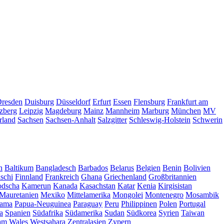
resden
Duisburg
Düsseldorf
Erfurt
Essen
Flensburg
Frankfurt am
zberg
Leipzig
Magdeburg
Mainz
Mannheim
Marburg
München
MV
rland
Sachsen
Sachsen-Anhalt
Salzgitter
Schleswig-Holstein
Schwerin
n
Baltikum
Bangladesch
Barbados
Belarus
Belgien
Benin
Bolivien
schi
Finnland
Frankreich
Ghana
Griechenland
Großbritannien
dscha
Kamerun
Kanada
Kasachstan
Katar
Kenia
Kirgisistan
Mauretanien
Mexiko
Mittelamerika
Mongolei
Montenegro
Mosambik
ama
Papua-Neuguinea
Paraguay
Peru
Philippinen
Polen
Portugal
a
Spanien
Südafrika
Südamerika
Sudan
Südkorea
Syrien
Taiwan
am
Wales
Westsahara
Zentralasien
Zypern