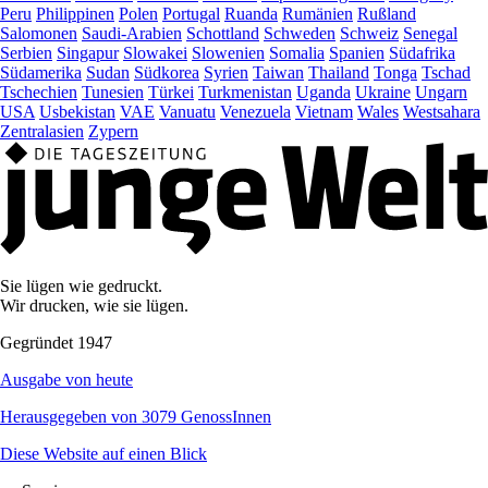
Peru
Philippinen
Polen
Portugal
Ruanda
Rumänien
Rußland
Salomonen
Saudi-Arabien
Schottland
Schweden
Schweiz
Senegal
Serbien
Singapur
Slowakei
Slowenien
Somalia
Spanien
Südafrika
Südamerika
Sudan
Südkorea
Syrien
Taiwan
Thailand
Tonga
Tschad
Tschechien
Tunesien
Türkei
Turkmenistan
Uganda
Ukraine
Ungarn
USA
Usbekistan
VAE
Vanuatu
Venezuela
Vietnam
Wales
Westsahara
Zentralasien
Zypern
Sie lügen wie gedruckt.
Wir drucken, wie sie lügen.
Gegründet 1947
Ausgabe von heute
Herausgegeben von 3079 GenossInnen
Diese Website auf einen Blick