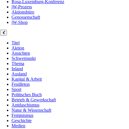
Rosa-Luxemburg-Konferenz
jW-Prozess
Aktionsbüro
Genossenschaft
jW-Shop
Titel
Aktion
Ansichten
Schwerpunkt
Thema
Inland
Ausland
Kapital & Arbeit
Feuilleton
Sport
Politisches Buch
Betrieb & Gewerkschaft
Antifaschismus
Natur & Wissenschaft
Feminismus
Geschichte
Medien