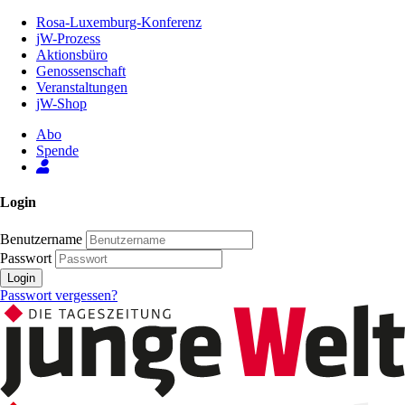
Zum
Rosa-Luxemburg-Konferenz
Inhalt
jW-Prozess
der
Aktionsbüro
Seite
Genossenschaft
Veranstaltungen
jW-Shop
Abo
Spende
Login
Benutzername
Passwort
Login
Passwort vergessen?