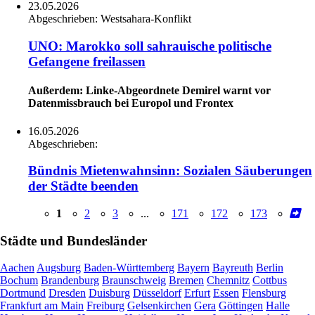
23.05.2026
Abgeschrieben:
Westsahara-Konflikt
UNO: Marokko soll sahrauische politische
Gefangene freilassen
Außerdem: Linke-Abgeordnete Demirel warnt vor
Datenmissbrauch bei Europol und Frontex
16.05.2026
Abgeschrieben:
Bündnis Mietenwahnsinn: Sozialen Säuberungen
der Städte beenden
1
2
3
...
171
172
173
Städte und Bundesländer
Aachen
Augsburg
Baden-Württemberg
Bayern
Bayreuth
Berlin
Bochum
Brandenburg
Braunschweig
Bremen
Chemnitz
Cottbus
Dortmund
Dresden
Duisburg
Düsseldorf
Erfurt
Essen
Flensburg
Frankfurt am Main
Freiburg
Gelsenkirchen
Gera
Göttingen
Halle