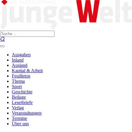
Ausgaben
Inland
Ausland
Kapital & Arbeit
Feuilleton
Thema
Sport
Geschichte
Beilage
Leserbriefe
Verlag
Veranstaltungen
Termine
Über uns