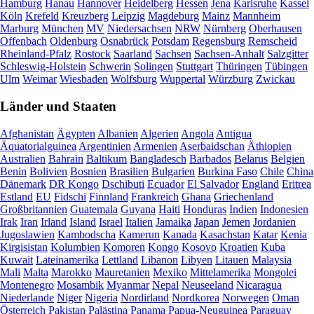
Hamburg
Hanau
Hannover
Heidelberg
Hessen
Jena
Karlsruhe
Kassel
Köln
Krefeld
Kreuzberg
Leipzig
Magdeburg
Mainz
Mannheim
Marburg
München
MV
Niedersachsen
NRW
Nürnberg
Oberhausen
Offenbach
Oldenburg
Osnabrück
Potsdam
Regensburg
Remscheid
Rheinland-Pfalz
Rostock
Saarland
Sachsen
Sachsen-Anhalt
Salzgitter
Schleswig-Holstein
Schwerin
Solingen
Stuttgart
Thüringen
Tübingen
Ulm
Weimar
Wiesbaden
Wolfsburg
Wuppertal
Würzburg
Zwickau
Länder und Staaten
Afghanistan
Ägypten
Albanien
Algerien
Angola
Antigua
Äquatorialguinea
Argentinien
Armenien
Aserbaidschan
Äthiopien
Australien
Bahrain
Baltikum
Bangladesch
Barbados
Belarus
Belgien
Benin
Bolivien
Bosnien
Brasilien
Bulgarien
Burkina Faso
Chile
China
Dänemark
DR Kongo
Dschibuti
Ecuador
El Salvador
England
Eritrea
Estland
EU
Fidschi
Finnland
Frankreich
Ghana
Griechenland
Großbritannien
Guatemala
Guyana
Haiti
Honduras
Indien
Indonesien
Irak
Iran
Irland
Island
Israel
Italien
Jamaika
Japan
Jemen
Jordanien
Jugoslawien
Kambodscha
Kamerun
Kanada
Kasachstan
Katar
Kenia
Kirgisistan
Kolumbien
Komoren
Kongo
Kosovo
Kroatien
Kuba
Kuwait
Lateinamerika
Lettland
Libanon
Libyen
Litauen
Malaysia
Mali
Malta
Marokko
Mauretanien
Mexiko
Mittelamerika
Mongolei
Montenegro
Mosambik
Myanmar
Nepal
Neuseeland
Nicaragua
Niederlande
Niger
Nigeria
Nordirland
Nordkorea
Norwegen
Oman
Österreich
Pakistan
Palästina
Panama
Papua-Neuguinea
Paraguay