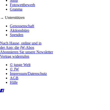
Shop
Fotowettbewerb
Granma
→ Unterstützen
Genossenschaft
Aktionsbüro
Spenden
Nach Hause, online und in
der App: die jW-Abos
Abonnieren Sie unsere Newsletter
Vertrag widerrufen
© junge Welt
© JW
Impressum/Datenschutz
AGB
Hilfe