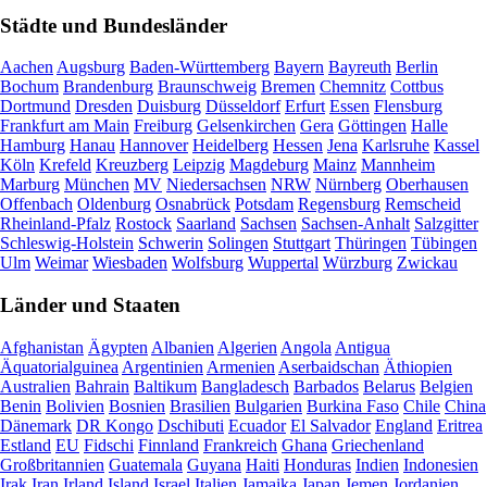
Städte und Bundesländer
Aachen
Augsburg
Baden-Württemberg
Bayern
Bayreuth
Berlin
Bochum
Brandenburg
Braunschweig
Bremen
Chemnitz
Cottbus
Dortmund
Dresden
Duisburg
Düsseldorf
Erfurt
Essen
Flensburg
Frankfurt am Main
Freiburg
Gelsenkirchen
Gera
Göttingen
Halle
Hamburg
Hanau
Hannover
Heidelberg
Hessen
Jena
Karlsruhe
Kassel
Köln
Krefeld
Kreuzberg
Leipzig
Magdeburg
Mainz
Mannheim
Marburg
München
MV
Niedersachsen
NRW
Nürnberg
Oberhausen
Offenbach
Oldenburg
Osnabrück
Potsdam
Regensburg
Remscheid
Rheinland-Pfalz
Rostock
Saarland
Sachsen
Sachsen-Anhalt
Salzgitter
Schleswig-Holstein
Schwerin
Solingen
Stuttgart
Thüringen
Tübingen
Ulm
Weimar
Wiesbaden
Wolfsburg
Wuppertal
Würzburg
Zwickau
Länder und Staaten
Afghanistan
Ägypten
Albanien
Algerien
Angola
Antigua
Äquatorialguinea
Argentinien
Armenien
Aserbaidschan
Äthiopien
Australien
Bahrain
Baltikum
Bangladesch
Barbados
Belarus
Belgien
Benin
Bolivien
Bosnien
Brasilien
Bulgarien
Burkina Faso
Chile
China
Dänemark
DR Kongo
Dschibuti
Ecuador
El Salvador
England
Eritrea
Estland
EU
Fidschi
Finnland
Frankreich
Ghana
Griechenland
Großbritannien
Guatemala
Guyana
Haiti
Honduras
Indien
Indonesien
Irak
Iran
Irland
Island
Israel
Italien
Jamaika
Japan
Jemen
Jordanien