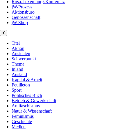
Rosa-Luxemburg-Konferenz
jW-Prozess
Aktionsbüro
Genossenschaft
jW-Shop
Titel
Aktion
Ansichten
Schwerpunkt
Thema
Inland
Ausland
Kapital & Arbeit
Feuilleton
Sport
Politisches Buch
Betrieb & Gewerkschaft
Antifaschismus
Natur & Wissenschaft
Feminismus
Geschichte
Medien