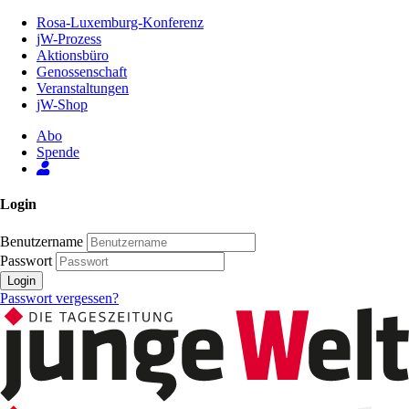
Zum
Rosa-Luxemburg-Konferenz
Inhalt
jW-Prozess
der
Aktionsbüro
Seite
Genossenschaft
Veranstaltungen
jW-Shop
Abo
Spende
Login
Benutzername
Passwort
Login
Passwort vergessen?