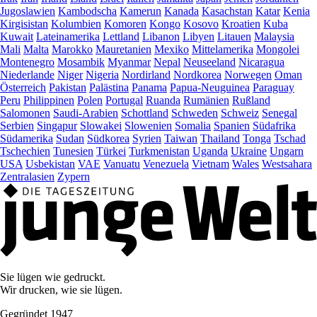
Jugoslawien
Kambodscha
Kamerun
Kanada
Kasachstan
Katar
Kenia
Kirgisistan
Kolumbien
Komoren
Kongo
Kosovo
Kroatien
Kuba
Kuwait
Lateinamerika
Lettland
Libanon
Libyen
Litauen
Malaysia
Mali
Malta
Marokko
Mauretanien
Mexiko
Mittelamerika
Mongolei
Montenegro
Mosambik
Myanmar
Nepal
Neuseeland
Nicaragua
Niederlande
Niger
Nigeria
Nordirland
Nordkorea
Norwegen
Oman
Österreich
Pakistan
Palästina
Panama
Papua-Neuguinea
Paraguay
Peru
Philippinen
Polen
Portugal
Ruanda
Rumänien
Rußland
Salomonen
Saudi-Arabien
Schottland
Schweden
Schweiz
Senegal
Serbien
Singapur
Slowakei
Slowenien
Somalia
Spanien
Südafrika
Südamerika
Sudan
Südkorea
Syrien
Taiwan
Thailand
Tonga
Tschad
Tschechien
Tunesien
Türkei
Turkmenistan
Uganda
Ukraine
Ungarn
USA
Usbekistan
VAE
Vanuatu
Venezuela
Vietnam
Wales
Westsahara
Zentralasien
Zypern
Sie lügen wie gedruckt.
Wir drucken, wie sie lügen.
Gegründet 1947