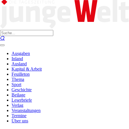
Ausgaben
Inland
Ausland
Kapital & Arbeit
Feuilleton
Thema
Sport
Geschichte
Beilage
Leserbriefe
Verlag
Veranstaltungen
Termine
Über uns