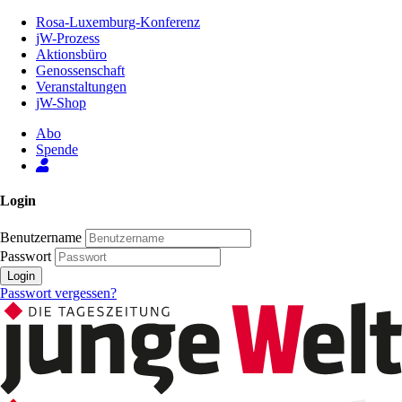
Zum
Rosa-Luxemburg-Konferenz
Inhalt
jW-Prozess
der
Aktionsbüro
Seite
Genossenschaft
Veranstaltungen
jW-Shop
Abo
Spende
Login
Benutzername
Passwort
Login
Passwort vergessen?