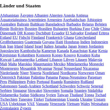
Länder und Staaten
Afghanistan
Ägypten
Albanien
Algerien
Angola
Antigua
Äquatorialguinea
Argentinien
Armenien
Aserbaidschan
Äthiopien
Australien
Bahrain
Baltikum
Bangladesch
Barbados
Belarus
Belgien
Benin
Bolivien
Bosnien
Brasilien
Bulgarien
Burkina Faso
Chile
China
Dänemark
DR Kongo
Dschibuti
Ecuador
El Salvador
England
Eritrea
Estland
EU
Fidschi
Finnland
Frankreich
Ghana
Griechenland
Großbritannien
Guatemala
Guyana
Haiti
Honduras
Indien
Indonesien
Irak
Iran
Irland
Island
Israel
Italien
Jamaika
Japan
Jemen
Jordanien
Jugoslawien
Kambodscha
Kamerun
Kanada
Kasachstan
Katar
Kenia
Kirgisistan
Kolumbien
Komoren
Kongo
Kosovo
Kroatien
Kuba
Kuwait
Lateinamerika
Lettland
Libanon
Libyen
Litauen
Malaysia
Mali
Malta
Marokko
Mauretanien
Mexiko
Mittelamerika
Mongolei
Montenegro
Mosambik
Myanmar
Nepal
Neuseeland
Nicaragua
Niederlande
Niger
Nigeria
Nordirland
Nordkorea
Norwegen
Oman
Österreich
Pakistan
Palästina
Panama
Papua-Neuguinea
Paraguay
Peru
Philippinen
Polen
Portugal
Ruanda
Rumänien
Rußland
Salomonen
Saudi-Arabien
Schottland
Schweden
Schweiz
Senegal
Serbien
Singapur
Slowakei
Slowenien
Somalia
Spanien
Südafrika
Südamerika
Sudan
Südkorea
Syrien
Taiwan
Thailand
Tonga
Tschad
Tschechien
Tunesien
Türkei
Turkmenistan
Uganda
Ukraine
Ungarn
USA
Usbekistan
VAE
Vanuatu
Venezuela
Vietnam
Wales
Westsahara
Zentralasien
Zypern