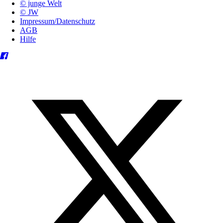
© junge Welt
© JW
Impressum/Datenschutz
AGB
Hilfe