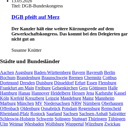
13.05.2026
Titel:
DGB-Bundeskongress
DGB pfeift auf Merz
Der Kanzler hält eine weitere Kürzungsrede auf dem
Gewerkschaftskongress. Das kommt bei den Delegierten gar
nicht gut an
Susanne Knütter
Städte und Bundesländer
Aachen
Augsburg
Baden-Württemberg
Bayern
Bayreuth
Berlin
Bochum
Brandenburg
Braunschweig
Bremen
Chemnitz
Cottbus
Dortmund
Dresden
Duisburg
Düsseldorf
Erfurt
Essen
Flensburg
Frankfurt am Main
Freiburg
Gelsenkirchen
Gera
Göttingen
Halle
Hamburg
Hanau
Hannover
Heidelberg
Hessen
Jena
Karlsruhe
Kassel
Köln
Krefeld
Kreuzberg
Leipzig
Magdeburg
Mainz
Mannheim
Marburg
München
MV
Niedersachsen
NRW
Nürnberg
Oberhausen
Offenbach
Oldenburg
Osnabrück
Potsdam
Regensburg
Remscheid
Rheinland-Pfalz
Rostock
Saarland
Sachsen
Sachsen-Anhalt
Salzgitter
Schleswig-Holstein
Schwerin
Solingen
Stuttgart
Thüringen
Tübingen
Ulm
Weimar
Wiesbaden
Wolfsburg
Wuppertal
Würzburg
Zwickau