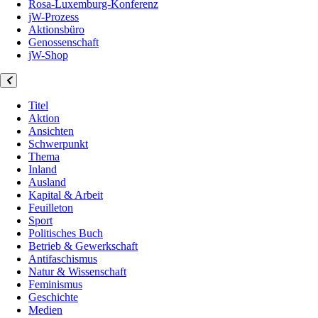
Rosa-Luxemburg-Konferenz
jW-Prozess
Aktionsbüro
Genossenschaft
jW-Shop
Titel
Aktion
Ansichten
Schwerpunkt
Thema
Inland
Ausland
Kapital & Arbeit
Feuilleton
Sport
Politisches Buch
Betrieb & Gewerkschaft
Antifaschismus
Natur & Wissenschaft
Feminismus
Geschichte
Medien