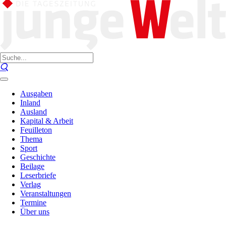
Ausgaben
Inland
Ausland
Kapital & Arbeit
Feuilleton
Thema
Sport
Geschichte
Beilage
Leserbriefe
Verlag
Veranstaltungen
Termine
Über uns