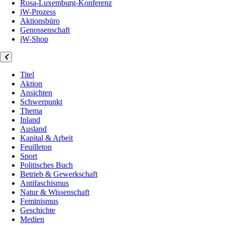
Rosa-Luxemburg-Konferenz
jW-Prozess
Aktionsbüro
Genossenschaft
jW-Shop
Titel
Aktion
Ansichten
Schwerpunkt
Thema
Inland
Ausland
Kapital & Arbeit
Feuilleton
Sport
Politisches Buch
Betrieb & Gewerkschaft
Antifaschismus
Natur & Wissenschaft
Feminismus
Geschichte
Medien