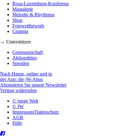
Rosa-Luxemburg-Konferenz
Maigalerie
Melodie & Rhythmus
Shop
Fotowettbewerb
Granma
→ Unterstützen
Genossenschaft
Aktionsbüro
Spenden
Nach Hause, online und in
der App: die jW-Abos
Abonnieren Sie unsere Newsletter
Vertrag widerrufen
© junge Welt
© JW
Impressum/Datenschutz
AGB
Hilfe