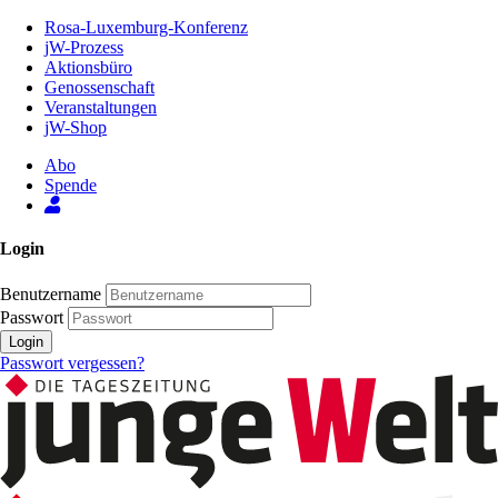
Zum
Rosa-Luxemburg-Konferenz
Inhalt
jW-Prozess
der
Aktionsbüro
Seite
Genossenschaft
Veranstaltungen
jW-Shop
Abo
Spende
Login
Benutzername
Passwort
Login
Passwort vergessen?