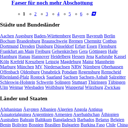
Faeser für noch mehr Abschottung
1
2
3
4
5
6
Städte und Bundesländer
Aachen
Augsburg
Baden-Württemberg
Bayern
Bayreuth
Berlin
Bochum
Brandenburg
Braunschweig
Bremen
Chemnitz
Cottbus
Dortmund
Dresden
Duisburg
Düsseldorf
Erfurt
Essen
Flensburg
Frankfurt am Main
Freiburg
Gelsenkirchen
Gera
Göttingen
Halle
Hamburg
Hanau
Hannover
Heidelberg
Hessen
Jena
Karlsruhe
Kassel
Köln
Krefeld
Kreuzberg
Leipzig
Magdeburg
Mainz
Mannheim
Marburg
München
MV
Niedersachsen
NRW
Nürnberg
Oberhausen
Offenbach
Oldenburg
Osnabrück
Potsdam
Regensburg
Remscheid
Rheinland-Pfalz
Rostock
Saarland
Sachsen
Sachsen-Anhalt
Salzgitter
Schleswig-Holstein
Schwerin
Solingen
Stuttgart
Thüringen
Tübingen
Ulm
Weimar
Wiesbaden
Wolfsburg
Wuppertal
Würzburg
Zwickau
Länder und Staaten
Afghanistan
Ägypten
Albanien
Algerien
Angola
Antigua
Äquatorialguinea
Argentinien
Armenien
Aserbaidschan
Äthiopien
Australien
Bahrain
Baltikum
Bangladesch
Barbados
Belarus
Belgien
Benin
Bolivien
Bosnien
Brasilien
Bulgarien
Burkina Faso
Chile
China