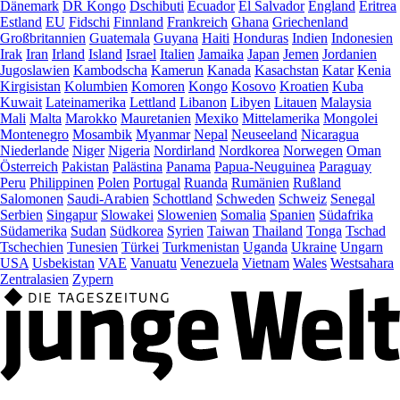
Dänemark
DR Kongo
Dschibuti
Ecuador
El Salvador
England
Eritrea
Estland
EU
Fidschi
Finnland
Frankreich
Ghana
Griechenland
Großbritannien
Guatemala
Guyana
Haiti
Honduras
Indien
Indonesien
Irak
Iran
Irland
Island
Israel
Italien
Jamaika
Japan
Jemen
Jordanien
Jugoslawien
Kambodscha
Kamerun
Kanada
Kasachstan
Katar
Kenia
Kirgisistan
Kolumbien
Komoren
Kongo
Kosovo
Kroatien
Kuba
Kuwait
Lateinamerika
Lettland
Libanon
Libyen
Litauen
Malaysia
Mali
Malta
Marokko
Mauretanien
Mexiko
Mittelamerika
Mongolei
Montenegro
Mosambik
Myanmar
Nepal
Neuseeland
Nicaragua
Niederlande
Niger
Nigeria
Nordirland
Nordkorea
Norwegen
Oman
Österreich
Pakistan
Palästina
Panama
Papua-Neuguinea
Paraguay
Peru
Philippinen
Polen
Portugal
Ruanda
Rumänien
Rußland
Salomonen
Saudi-Arabien
Schottland
Schweden
Schweiz
Senegal
Serbien
Singapur
Slowakei
Slowenien
Somalia
Spanien
Südafrika
Südamerika
Sudan
Südkorea
Syrien
Taiwan
Thailand
Tonga
Tschad
Tschechien
Tunesien
Türkei
Turkmenistan
Uganda
Ukraine
Ungarn
USA
Usbekistan
VAE
Vanuatu
Venezuela
Vietnam
Wales
Westsahara
Zentralasien
Zypern