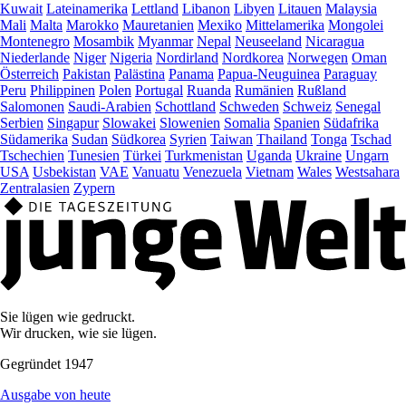
Kuwait
Lateinamerika
Lettland
Libanon
Libyen
Litauen
Malaysia
Mali
Malta
Marokko
Mauretanien
Mexiko
Mittelamerika
Mongolei
Montenegro
Mosambik
Myanmar
Nepal
Neuseeland
Nicaragua
Niederlande
Niger
Nigeria
Nordirland
Nordkorea
Norwegen
Oman
Österreich
Pakistan
Palästina
Panama
Papua-Neuguinea
Paraguay
Peru
Philippinen
Polen
Portugal
Ruanda
Rumänien
Rußland
Salomonen
Saudi-Arabien
Schottland
Schweden
Schweiz
Senegal
Serbien
Singapur
Slowakei
Slowenien
Somalia
Spanien
Südafrika
Südamerika
Sudan
Südkorea
Syrien
Taiwan
Thailand
Tonga
Tschad
Tschechien
Tunesien
Türkei
Turkmenistan
Uganda
Ukraine
Ungarn
USA
Usbekistan
VAE
Vanuatu
Venezuela
Vietnam
Wales
Westsahara
Zentralasien
Zypern
Sie lügen wie gedruckt.
Wir drucken, wie sie lügen.
Gegründet 1947
Ausgabe von heute