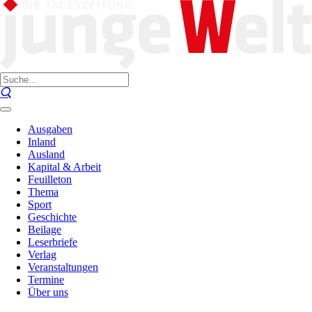
Ausgaben
Inland
Ausland
Kapital & Arbeit
Feuilleton
Thema
Sport
Geschichte
Beilage
Leserbriefe
Verlag
Veranstaltungen
Termine
Über uns