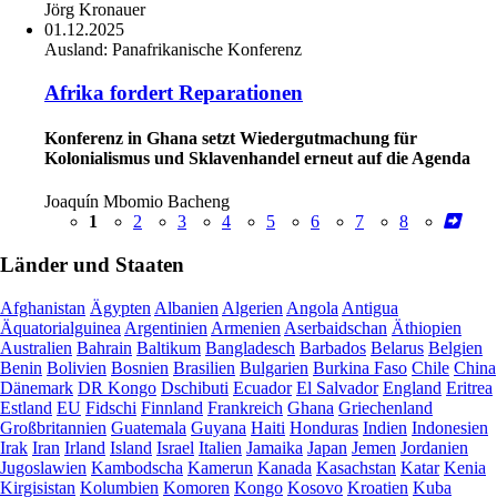
Jörg Kronauer
01.12.2025
Ausland:
Panafrikanische Konferenz
Afrika fordert Reparationen
Konferenz in Ghana setzt Wiedergutmachung für
Kolonialismus und Sklavenhandel erneut auf die Agenda
Joaquín Mbomio Bacheng
1
2
3
4
5
6
7
8
Länder und Staaten
Afghanistan
Ägypten
Albanien
Algerien
Angola
Antigua
Äquatorialguinea
Argentinien
Armenien
Aserbaidschan
Äthiopien
Australien
Bahrain
Baltikum
Bangladesch
Barbados
Belarus
Belgien
Benin
Bolivien
Bosnien
Brasilien
Bulgarien
Burkina Faso
Chile
China
Dänemark
DR Kongo
Dschibuti
Ecuador
El Salvador
England
Eritrea
Estland
EU
Fidschi
Finnland
Frankreich
Ghana
Griechenland
Großbritannien
Guatemala
Guyana
Haiti
Honduras
Indien
Indonesien
Irak
Iran
Irland
Island
Israel
Italien
Jamaika
Japan
Jemen
Jordanien
Jugoslawien
Kambodscha
Kamerun
Kanada
Kasachstan
Katar
Kenia
Kirgisistan
Kolumbien
Komoren
Kongo
Kosovo
Kroatien
Kuba