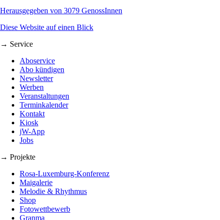
Herausgegeben von 3079 GenossInnen
Diese Website auf einen Blick
→ Service
Aboservice
Abo kündigen
Newsletter
Werben
Veranstaltungen
Terminkalender
Kontakt
Kiosk
jW-App
Jobs
→ Projekte
Rosa-Luxemburg-Konferenz
Maigalerie
Melodie & Rhythmus
Shop
Fotowettbewerb
Granma