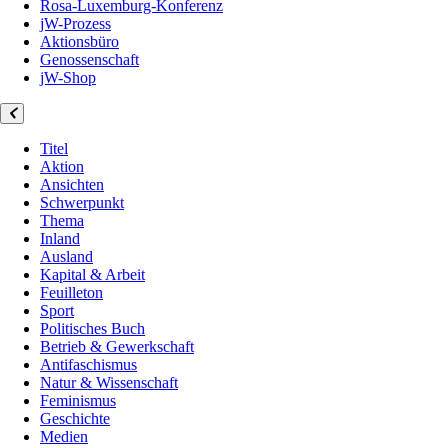
Rosa-Luxemburg-Konferenz
jW-Prozess
Aktionsbüro
Genossenschaft
jW-Shop
Titel
Aktion
Ansichten
Schwerpunkt
Thema
Inland
Ausland
Kapital & Arbeit
Feuilleton
Sport
Politisches Buch
Betrieb & Gewerkschaft
Antifaschismus
Natur & Wissenschaft
Feminismus
Geschichte
Medien