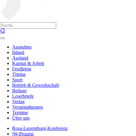
Ausgaben
Inland
Ausland
Kapital & Arbeit
Feuilleton
Thema
Sport
Betrieb & Gewerkschaft
Beilage
Leserbriefe
Verlag
Veranstaltungen
Termine
Über uns
Rosa-Luxemburg-Konferenz
jW-Prozess