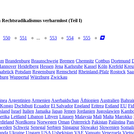
Rechtsradikalismus verharmlost (Teil I)
550
551
...
553
554
555
um
Brandenburg
Braunschweig
Bremen
Chemnitz
Cottbus
Dortmund
D
annover
Heidelberg
Hessen
Jena
Karlsruhe
Kassel
Köln
Krefeld
Kreu
abrück
Potsdam
Regensburg
Remscheid
Rheinland-Pfalz
Rostock
Saa
burg
Wuppertal
Würzburg
Zwickau
inea
Argentinien
Armenien
Aserbaidschan
Äthiopien
Australien
Bahrai
Kongo
Dschibuti
Ecuador
El Salvador
England
Eritrea
Estland
EU
Fid
Island
Israel
Italien
Jamaika
Japan
Jemen
Jordanien
Jugoslawien
Kambo
erika
Lettland
Libanon
Libyen
Litauen
Malaysia
Mali
Malta
Marokko
dirland
Nordkorea
Norwegen
Oman
Österreich
Pakistan
Palästina
Pan
weden
Schweiz
Senegal
Serbien
Singapur
Slowakei
Slowenien
Somali
anda
Ukraine
Ungarn
USA
Usbekistan
VAE
Vanuatu
Venezuela
Vietn