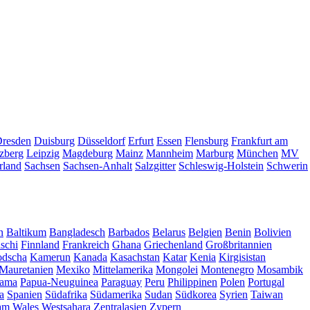
resden
Duisburg
Düsseldorf
Erfurt
Essen
Flensburg
Frankfurt am
zberg
Leipzig
Magdeburg
Mainz
Mannheim
Marburg
München
MV
rland
Sachsen
Sachsen-Anhalt
Salzgitter
Schleswig-Holstein
Schwerin
n
Baltikum
Bangladesch
Barbados
Belarus
Belgien
Benin
Bolivien
schi
Finnland
Frankreich
Ghana
Griechenland
Großbritannien
dscha
Kamerun
Kanada
Kasachstan
Katar
Kenia
Kirgisistan
Mauretanien
Mexiko
Mittelamerika
Mongolei
Montenegro
Mosambik
ama
Papua-Neuguinea
Paraguay
Peru
Philippinen
Polen
Portugal
a
Spanien
Südafrika
Südamerika
Sudan
Südkorea
Syrien
Taiwan
am
Wales
Westsahara
Zentralasien
Zypern