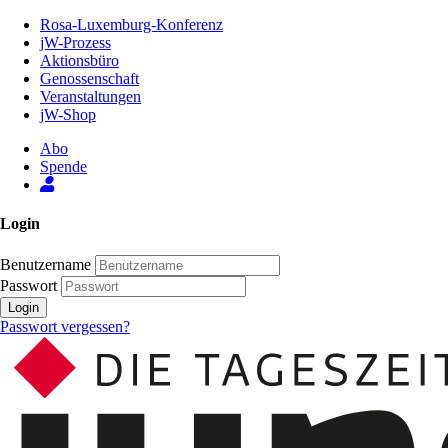
Zum
Rosa-Luxemburg-Konferenz
Inhalt
jW-Prozess
der
Aktionsbüro
Seite
Genossenschaft
Veranstaltungen
jW-Shop
Abo
Spende
Login
Benutzername
Passwort
Login
Passwort vergessen?