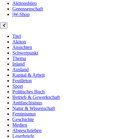
Aktionsbüro
Genossenschaft
jW-Shop
Titel
Aktion
Ansichten
Schwerpunkt
Thema
Inland
Ausland
Kapital & Arbeit
Feuilleton
Sport
Politisches Buch
Betrieb & Gewerkschaft
Antifaschismus
Natur & Wissenschaft
Feminismus
Geschichte
Medien
Abgeschrieben
Leserbriefe