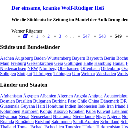
Der einsame, kranke Wolf-Rüdiger Heß
Wie die Süddeutsche Zeitung im Mantel der Aufklärung den 
Werner Rügemer
1
2
3
...
547
548
549
Städte und Bundesländer
Aachen
Augsburg
Baden-Württemberg
Bayern
Bayreuth
Berlin
Boch
Main
Freiburg
Gelsenkirchen
Gera
Göttingen
Halle
Hamburg
Hanau
H
Niedersachsen
NRW
Nürnberg
Oberhausen
Offenbach
Oldenburg
Osn
Solingen
Stuttgart
Thüringen
Tübingen
Ulm
Weimar
Wiesbaden
Wolfs
Länder und Staaten
Afghanistan
Ägypten
Albanien
Algerien
Angola
Antigua
Äquatorialgu
Bosnien
Brasilien
Bulgarien
Burkina Faso
Chile
China
Dänemark
DR 
Guatemala
Guyana
Haiti
Honduras
Indien
Indonesien
Irak
Iran
Irland
Kolumbien
Komoren
Kongo
Kosovo
Kroatien
Kuba
Kuwait
Lateinam
Myanmar
Nepal
Neuseeland
Nicaragua
Niederlande
Niger
Nigeria
Nor
Ruanda
Rumänien
Rußland
Salomonen
Saudi-Arabien
Schottland
Sch
Thailand
Tonga
Tschad
Tschechien
Tunesien
Türkei
Turkmenistan
Ug