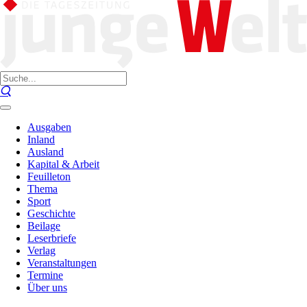
Ausgaben
Inland
Ausland
Kapital & Arbeit
Feuilleton
Thema
Sport
Geschichte
Beilage
Leserbriefe
Verlag
Veranstaltungen
Termine
Über uns