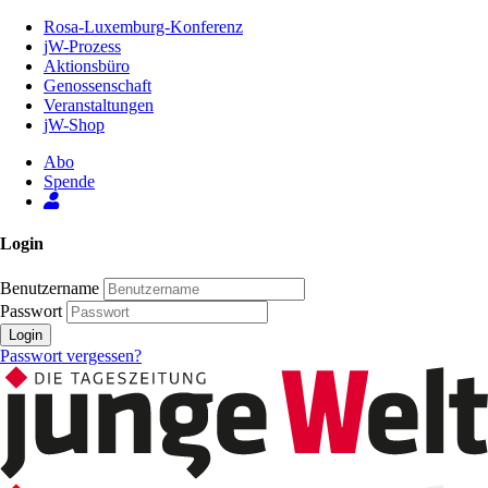
Zum
Rosa-Luxemburg-Konferenz
Inhalt
jW-Prozess
der
Aktionsbüro
Seite
Genossenschaft
Veranstaltungen
jW-Shop
Abo
Spende
Login
Benutzername
Passwort
Login
Passwort vergessen?