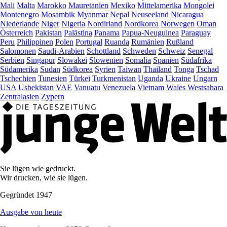
Mali
Malta
Marokko
Mauretanien
Mexiko
Mittelamerika
Mongolei
Montenegro
Mosambik
Myanmar
Nepal
Neuseeland
Nicaragua
Niederlande
Niger
Nigeria
Nordirland
Nordkorea
Norwegen
Oman
Österreich
Pakistan
Palästina
Panama
Papua-Neuguinea
Paraguay
Peru
Philippinen
Polen
Portugal
Ruanda
Rumänien
Rußland
Salomonen
Saudi-Arabien
Schottland
Schweden
Schweiz
Senegal
Serbien
Singapur
Slowakei
Slowenien
Somalia
Spanien
Südafrika
Südamerika
Sudan
Südkorea
Syrien
Taiwan
Thailand
Tonga
Tschad
Tschechien
Tunesien
Türkei
Turkmenistan
Uganda
Ukraine
Ungarn
USA
Usbekistan
VAE
Vanuatu
Venezuela
Vietnam
Wales
Westsahara
Zentralasien
Zypern
Sie lügen wie gedruckt.
Wir drucken, wie sie lügen.
Gegründet 1947
Ausgabe von heute