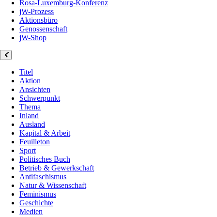
Rosa-Luxemburg-Konferenz
jW-Prozess
Aktionsbüro
Genossenschaft
jW-Shop
Titel
Aktion
Ansichten
Schwerpunkt
Thema
Inland
Ausland
Kapital & Arbeit
Feuilleton
Sport
Politisches Buch
Betrieb & Gewerkschaft
Antifaschismus
Natur & Wissenschaft
Feminismus
Geschichte
Medien