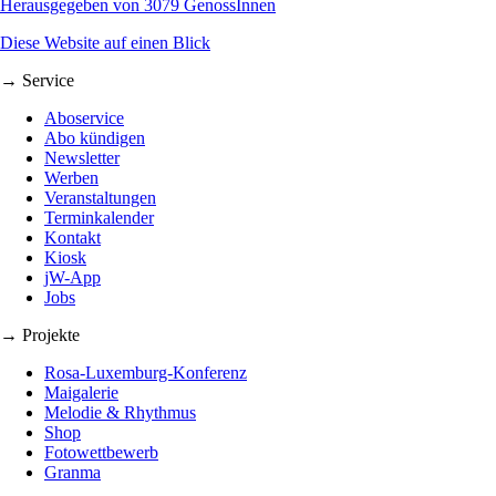
Herausgegeben von 3079 GenossInnen
Diese Website auf einen Blick
→ Service
Aboservice
Abo kündigen
Newsletter
Werben
Veranstaltungen
Terminkalender
Kontakt
Kiosk
jW-App
Jobs
→ Projekte
Rosa-Luxemburg-Konferenz
Maigalerie
Melodie & Rhythmus
Shop
Fotowettbewerb
Granma