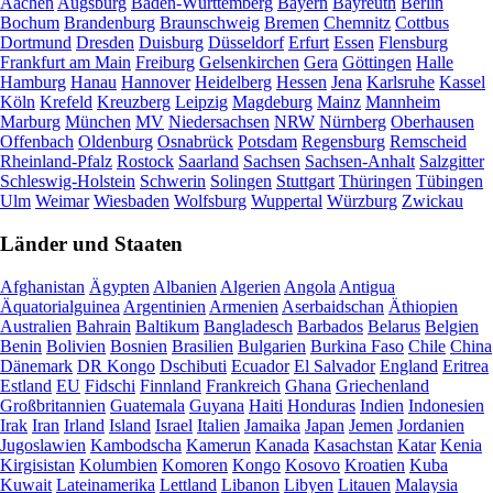
Aachen
Augsburg
Baden-Württemberg
Bayern
Bayreuth
Berlin
Bochum
Brandenburg
Braunschweig
Bremen
Chemnitz
Cottbus
Dortmund
Dresden
Duisburg
Düsseldorf
Erfurt
Essen
Flensburg
Frankfurt am Main
Freiburg
Gelsenkirchen
Gera
Göttingen
Halle
Hamburg
Hanau
Hannover
Heidelberg
Hessen
Jena
Karlsruhe
Kassel
Köln
Krefeld
Kreuzberg
Leipzig
Magdeburg
Mainz
Mannheim
Marburg
München
MV
Niedersachsen
NRW
Nürnberg
Oberhausen
Offenbach
Oldenburg
Osnabrück
Potsdam
Regensburg
Remscheid
Rheinland-Pfalz
Rostock
Saarland
Sachsen
Sachsen-Anhalt
Salzgitter
Schleswig-Holstein
Schwerin
Solingen
Stuttgart
Thüringen
Tübingen
Ulm
Weimar
Wiesbaden
Wolfsburg
Wuppertal
Würzburg
Zwickau
Länder und Staaten
Afghanistan
Ägypten
Albanien
Algerien
Angola
Antigua
Äquatorialguinea
Argentinien
Armenien
Aserbaidschan
Äthiopien
Australien
Bahrain
Baltikum
Bangladesch
Barbados
Belarus
Belgien
Benin
Bolivien
Bosnien
Brasilien
Bulgarien
Burkina Faso
Chile
China
Dänemark
DR Kongo
Dschibuti
Ecuador
El Salvador
England
Eritrea
Estland
EU
Fidschi
Finnland
Frankreich
Ghana
Griechenland
Großbritannien
Guatemala
Guyana
Haiti
Honduras
Indien
Indonesien
Irak
Iran
Irland
Island
Israel
Italien
Jamaika
Japan
Jemen
Jordanien
Jugoslawien
Kambodscha
Kamerun
Kanada
Kasachstan
Katar
Kenia
Kirgisistan
Kolumbien
Komoren
Kongo
Kosovo
Kroatien
Kuba
Kuwait
Lateinamerika
Lettland
Libanon
Libyen
Litauen
Malaysia