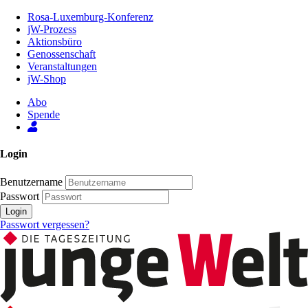
Zum
Rosa-Luxemburg-Konferenz
Inhalt
jW-Prozess
der
Aktionsbüro
Seite
Genossenschaft
Veranstaltungen
jW-Shop
Abo
Spende
Login
Benutzername
Passwort
Login
Passwort vergessen?