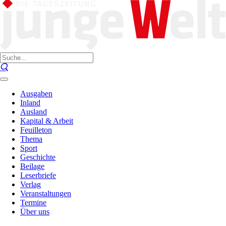
Ausgaben
Inland
Ausland
Kapital & Arbeit
Feuilleton
Thema
Sport
Geschichte
Beilage
Leserbriefe
Verlag
Veranstaltungen
Termine
Über uns