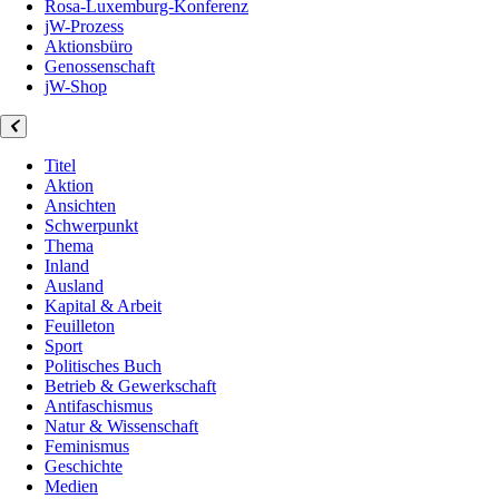
Rosa-Luxemburg-Konferenz
jW-Prozess
Aktionsbüro
Genossenschaft
jW-Shop
Titel
Aktion
Ansichten
Schwerpunkt
Thema
Inland
Ausland
Kapital & Arbeit
Feuilleton
Sport
Politisches Buch
Betrieb & Gewerkschaft
Antifaschismus
Natur & Wissenschaft
Feminismus
Geschichte
Medien