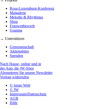
→ Projekte
Rosa-Luxemburg-Konferenz
Maigalerie
Melodie & Rhythmus
Shop
Fotowettbewerb
Granma
→ Unterstützen
Genossenschaft
Aktionsbüro
Spenden
Nach Hause, online und in
der App: die jW-Abos
Abonnieren Sie unsere Newsletter
Vertrag widerrufen
© junge Welt
© JW
Impressum/Datenschutz
AGB
Hilfe