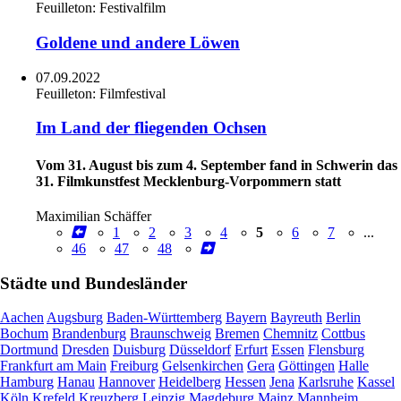
Feuilleton:
Festivalfilm
Goldene und andere Löwen
07.09.2022
Feuilleton:
Filmfestival
Im Land der fliegenden Ochsen
Vom 31. August bis zum 4. September fand in Schwerin das
31. Filmkunstfest Mecklenburg-Vorpommern statt
Maximilian Schäffer
1
2
3
4
5
6
7
...
46
47
48
Städte und Bundesländer
Aachen
Augsburg
Baden-Württemberg
Bayern
Bayreuth
Berlin
Bochum
Brandenburg
Braunschweig
Bremen
Chemnitz
Cottbus
Dortmund
Dresden
Duisburg
Düsseldorf
Erfurt
Essen
Flensburg
Frankfurt am Main
Freiburg
Gelsenkirchen
Gera
Göttingen
Halle
Hamburg
Hanau
Hannover
Heidelberg
Hessen
Jena
Karlsruhe
Kassel
Köln
Krefeld
Kreuzberg
Leipzig
Magdeburg
Mainz
Mannheim