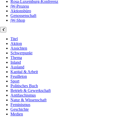
Rosa-Luxemburg-Konferenz
jW-Prozess
Aktionsbüro
Genossenschaft
jW-Shop
Titel
Aktion
Ansichten
Schwerpunkt
Thema
Inland
Ausland
Kapital & Arbeit
Feuilleton
Sport
Politisches Buch
Betrieb & Gewerkschaft
Antifaschismus
Natur & Wissenschaft
Feminismus
Geschichte
Medien