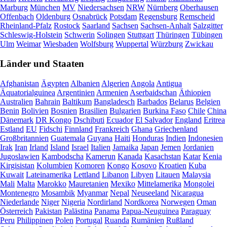
Marburg
München
MV
Niedersachsen
NRW
Nürnberg
Oberhausen
Offenbach
Oldenburg
Osnabrück
Potsdam
Regensburg
Remscheid
Rheinland-Pfalz
Rostock
Saarland
Sachsen
Sachsen-Anhalt
Salzgitter
Schleswig-Holstein
Schwerin
Solingen
Stuttgart
Thüringen
Tübingen
Ulm
Weimar
Wiesbaden
Wolfsburg
Wuppertal
Würzburg
Zwickau
Länder und Staaten
Afghanistan
Ägypten
Albanien
Algerien
Angola
Antigua
Äquatorialguinea
Argentinien
Armenien
Aserbaidschan
Äthiopien
Australien
Bahrain
Baltikum
Bangladesch
Barbados
Belarus
Belgien
Benin
Bolivien
Bosnien
Brasilien
Bulgarien
Burkina Faso
Chile
China
Dänemark
DR Kongo
Dschibuti
Ecuador
El Salvador
England
Eritrea
Estland
EU
Fidschi
Finnland
Frankreich
Ghana
Griechenland
Großbritannien
Guatemala
Guyana
Haiti
Honduras
Indien
Indonesien
Irak
Iran
Irland
Island
Israel
Italien
Jamaika
Japan
Jemen
Jordanien
Jugoslawien
Kambodscha
Kamerun
Kanada
Kasachstan
Katar
Kenia
Kirgisistan
Kolumbien
Komoren
Kongo
Kosovo
Kroatien
Kuba
Kuwait
Lateinamerika
Lettland
Libanon
Libyen
Litauen
Malaysia
Mali
Malta
Marokko
Mauretanien
Mexiko
Mittelamerika
Mongolei
Montenegro
Mosambik
Myanmar
Nepal
Neuseeland
Nicaragua
Niederlande
Niger
Nigeria
Nordirland
Nordkorea
Norwegen
Oman
Österreich
Pakistan
Palästina
Panama
Papua-Neuguinea
Paraguay
Peru
Philippinen
Polen
Portugal
Ruanda
Rumänien
Rußland