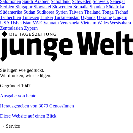
Salomonen
Saudi-Arabien
Schottland
Schweden
Schweiz
Senegal
Serbien
Singapur
Slowakei
Slowenien
Somalia
Spanien
Südafrika
Südamerika
Sudan
Südkorea
Syrien
Taiwan
Thailand
Tonga
Tschad
Tschechien
Tunesien
Türkei
Turkmenistan
Uganda
Ukraine
Ungarn
USA
Usbekistan
VAE
Vanuatu
Venezuela
Vietnam
Wales
Westsahara
Zentralasien
Zypern
Sie lügen wie gedruckt.
Wir drucken, wie sie lügen.
Gegründet 1947
Ausgabe von heute
Herausgegeben von 3079 GenossInnen
Diese Website auf einen Blick
→ Service