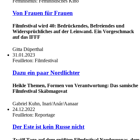
Feminismus:
Feministisches Kino
Von Frauen für Frauen
Filmfestival wird 40: Bedrückendes, Befreiendes und
Widersprüchliches auf der Leinwand. Ein Vorgeschmack
auf das IFFF
Gitta Düperthal
31.01.2023
Feuilleton:
Filmfestival
Dazu ein paar Nordlichter
Heikle Themen, Formen von Verantwortung: Das samische
Filmfestival Skábmagovat
Gabriel Kuhn, Inari/Anár/Aanaar
24.12.2022
Feuilleton:
Reportage
Der Este ist kein Russe nicht
Zwölf Tage auf dem größten Filmfestival Nordeuropas, dem