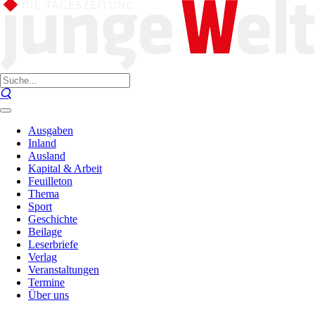
Ausgaben
Inland
Ausland
Kapital & Arbeit
Feuilleton
Thema
Sport
Geschichte
Beilage
Leserbriefe
Verlag
Veranstaltungen
Termine
Über uns