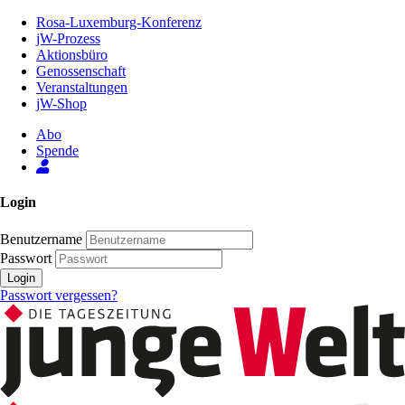
Zum
Rosa-Luxemburg-Konferenz
Inhalt
jW-Prozess
der
Aktionsbüro
Seite
Genossenschaft
Veranstaltungen
jW-Shop
Abo
Spende
Login
Benutzername
Passwort
Login
Passwort vergessen?