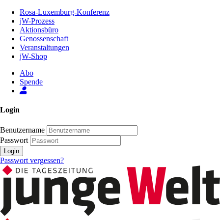
Zum
Rosa-Luxemburg-Konferenz
Inhalt
jW-Prozess
der
Aktionsbüro
Seite
Genossenschaft
Veranstaltungen
jW-Shop
Abo
Spende
Login
Benutzername
Passwort
Login
Passwort vergessen?