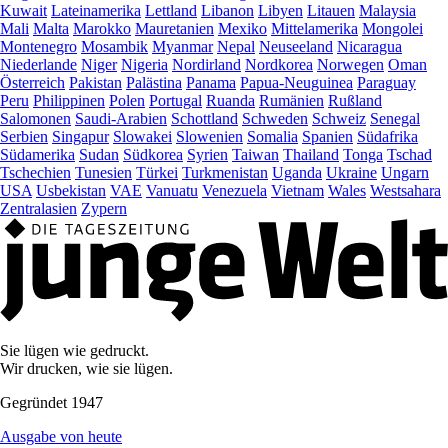
Kuwait
Lateinamerika
Lettland
Libanon
Libyen
Litauen
Malaysia
Mali
Malta
Marokko
Mauretanien
Mexiko
Mittelamerika
Mongolei
Montenegro
Mosambik
Myanmar
Nepal
Neuseeland
Nicaragua
Niederlande
Niger
Nigeria
Nordirland
Nordkorea
Norwegen
Oman
Österreich
Pakistan
Palästina
Panama
Papua-Neuguinea
Paraguay
Peru
Philippinen
Polen
Portugal
Ruanda
Rumänien
Rußland
Salomonen
Saudi-Arabien
Schottland
Schweden
Schweiz
Senegal
Serbien
Singapur
Slowakei
Slowenien
Somalia
Spanien
Südafrika
Südamerika
Sudan
Südkorea
Syrien
Taiwan
Thailand
Tonga
Tschad
Tschechien
Tunesien
Türkei
Turkmenistan
Uganda
Ukraine
Ungarn
USA
Usbekistan
VAE
Vanuatu
Venezuela
Vietnam
Wales
Westsahara
Zentralasien
Zypern
Sie lügen wie gedruckt.
Wir drucken, wie sie lügen.
Gegründet 1947
Ausgabe von heute