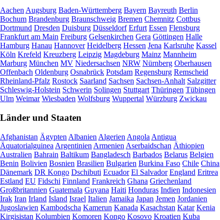
Aachen
Augsburg
Baden-Württemberg
Bayern
Bayreuth
Berlin
Bochum
Brandenburg
Braunschweig
Bremen
Chemnitz
Cottbus
Dortmund
Dresden
Duisburg
Düsseldorf
Erfurt
Essen
Flensburg
Frankfurt am Main
Freiburg
Gelsenkirchen
Gera
Göttingen
Halle
Hamburg
Hanau
Hannover
Heidelberg
Hessen
Jena
Karlsruhe
Kassel
Köln
Krefeld
Kreuzberg
Leipzig
Magdeburg
Mainz
Mannheim
Marburg
München
MV
Niedersachsen
NRW
Nürnberg
Oberhausen
Offenbach
Oldenburg
Osnabrück
Potsdam
Regensburg
Remscheid
Rheinland-Pfalz
Rostock
Saarland
Sachsen
Sachsen-Anhalt
Salzgitter
Schleswig-Holstein
Schwerin
Solingen
Stuttgart
Thüringen
Tübingen
Ulm
Weimar
Wiesbaden
Wolfsburg
Wuppertal
Würzburg
Zwickau
Länder und Staaten
Afghanistan
Ägypten
Albanien
Algerien
Angola
Antigua
Äquatorialguinea
Argentinien
Armenien
Aserbaidschan
Äthiopien
Australien
Bahrain
Baltikum
Bangladesch
Barbados
Belarus
Belgien
Benin
Bolivien
Bosnien
Brasilien
Bulgarien
Burkina Faso
Chile
China
Dänemark
DR Kongo
Dschibuti
Ecuador
El Salvador
England
Eritrea
Estland
EU
Fidschi
Finnland
Frankreich
Ghana
Griechenland
Großbritannien
Guatemala
Guyana
Haiti
Honduras
Indien
Indonesien
Irak
Iran
Irland
Island
Israel
Italien
Jamaika
Japan
Jemen
Jordanien
Jugoslawien
Kambodscha
Kamerun
Kanada
Kasachstan
Katar
Kenia
Kirgisistan
Kolumbien
Komoren
Kongo
Kosovo
Kroatien
Kuba