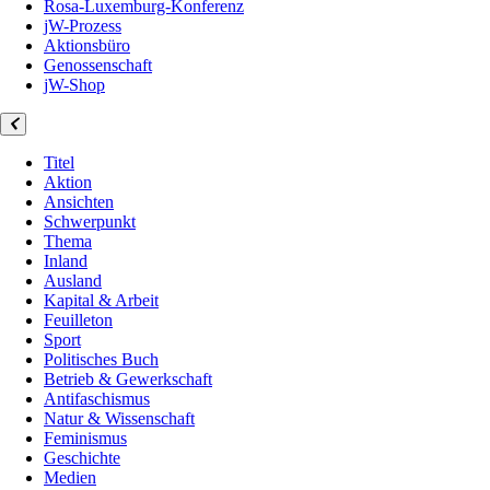
Rosa-Luxemburg-Konferenz
jW-Prozess
Aktionsbüro
Genossenschaft
jW-Shop
Titel
Aktion
Ansichten
Schwerpunkt
Thema
Inland
Ausland
Kapital & Arbeit
Feuilleton
Sport
Politisches Buch
Betrieb & Gewerkschaft
Antifaschismus
Natur & Wissenschaft
Feminismus
Geschichte
Medien