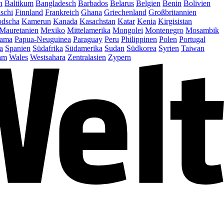
n
Baltikum
Bangladesch
Barbados
Belarus
Belgien
Benin
Bolivien
schi
Finnland
Frankreich
Ghana
Griechenland
Großbritannien
dscha
Kamerun
Kanada
Kasachstan
Katar
Kenia
Kirgisistan
Mauretanien
Mexiko
Mittelamerika
Mongolei
Montenegro
Mosambik
ama
Papua-Neuguinea
Paraguay
Peru
Philippinen
Polen
Portugal
a
Spanien
Südafrika
Südamerika
Sudan
Südkorea
Syrien
Taiwan
am
Wales
Westsahara
Zentralasien
Zypern