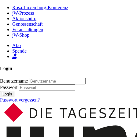
Zum
Rosa-Luxemburg-Konferenz
Inhalt
jW-Prozess
der
Aktionsbüro
Seite
Genossenschaft
Veranstaltungen
jW-Shop
Abo
Spende
Login
Benutzername
Passwort
Login
Passwort vergessen?