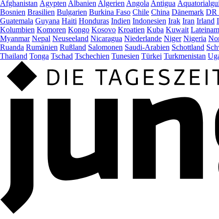
Afghanistan
Ägypten
Albanien
Algerien
Angola
Antigua
Äquatorialgu
Bosnien
Brasilien
Bulgarien
Burkina Faso
Chile
China
Dänemark
DR 
Guatemala
Guyana
Haiti
Honduras
Indien
Indonesien
Irak
Iran
Irland
Kolumbien
Komoren
Kongo
Kosovo
Kroatien
Kuba
Kuwait
Lateinam
Myanmar
Nepal
Neuseeland
Nicaragua
Niederlande
Niger
Nigeria
Nor
Ruanda
Rumänien
Rußland
Salomonen
Saudi-Arabien
Schottland
Sch
Thailand
Tonga
Tschad
Tschechien
Tunesien
Türkei
Turkmenistan
Ug