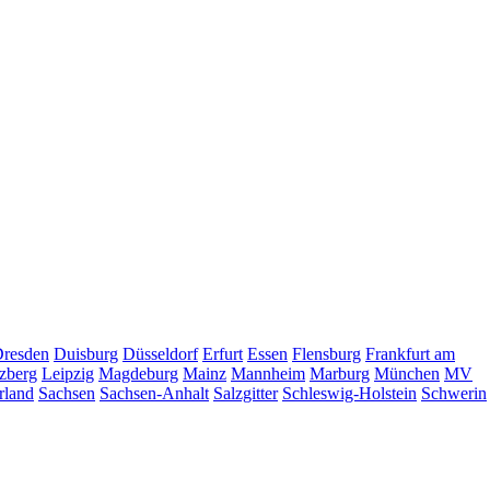
resden
Duisburg
Düsseldorf
Erfurt
Essen
Flensburg
Frankfurt am
zberg
Leipzig
Magdeburg
Mainz
Mannheim
Marburg
München
MV
rland
Sachsen
Sachsen-Anhalt
Salzgitter
Schleswig-Holstein
Schwerin