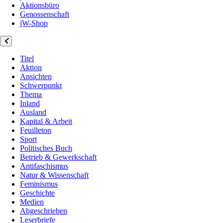
Aktionsbüro
Genossenschaft
jW-Shop
Titel
Aktion
Ansichten
Schwerpunkt
Thema
Inland
Ausland
Kapital & Arbeit
Feuilleton
Sport
Politisches Buch
Betrieb & Gewerkschaft
Antifaschismus
Natur & Wissenschaft
Feminismus
Geschichte
Medien
Abgeschrieben
Leserbriefe