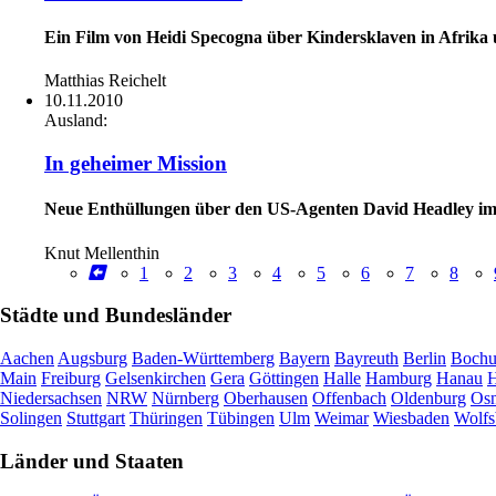
Ein Film von Heidi Specogna über Kindersklaven in Afrika u
Matthias Reichelt
10.11.2010
Ausland:
In geheimer Mission
Neue Enthüllungen über den US-Agenten David Headley i
Knut Mellenthin
1
2
3
4
5
6
7
8
Städte und Bundesländer
Aachen
Augsburg
Baden-Württemberg
Bayern
Bayreuth
Berlin
Boch
Main
Freiburg
Gelsenkirchen
Gera
Göttingen
Halle
Hamburg
Hanau
H
Niedersachsen
NRW
Nürnberg
Oberhausen
Offenbach
Oldenburg
Osn
Solingen
Stuttgart
Thüringen
Tübingen
Ulm
Weimar
Wiesbaden
Wolfs
Länder und Staaten