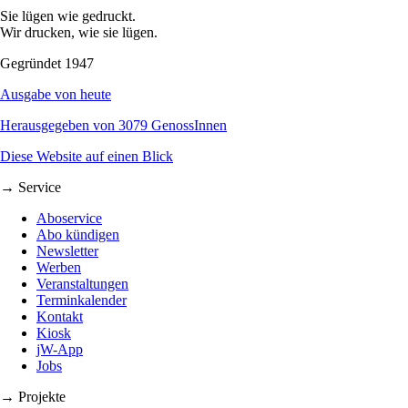
Sie lügen wie gedruckt.
Wir drucken, wie sie lügen.
Gegründet 1947
Ausgabe von heute
Herausgegeben von 3079 GenossInnen
Diese Website auf einen Blick
→ Service
Aboservice
Abo kündigen
Newsletter
Werben
Veranstaltungen
Terminkalender
Kontakt
Kiosk
jW-App
Jobs
→ Projekte