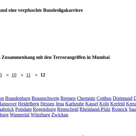
nd eine ­verpfuschte Bundesligakarriere
m Zusammenhang mit den Terrorangriffen in Mumbai
9
10
11
12
um
Brandenburg
Braunschweig
Bremen
Chemnitz
Cottbus
Dortmund
D
annover
Heidelberg
Hessen
Jena
Karlsruhe
Kassel
Köln
Krefeld
Kreu
abrück
Potsdam
Regensburg
Remscheid
Rheinland-Pfalz
Rostock
Saa
burg
Wuppertal
Würzburg
Zwickau