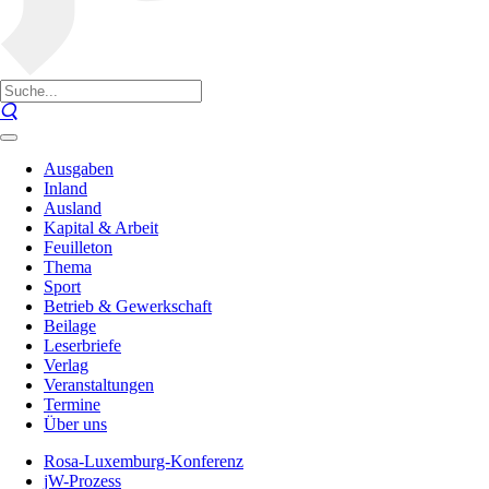
Ausgaben
Inland
Ausland
Kapital & Arbeit
Feuilleton
Thema
Sport
Betrieb & Gewerkschaft
Beilage
Leserbriefe
Verlag
Veranstaltungen
Termine
Über uns
Rosa-Luxemburg-Konferenz
jW-Prozess