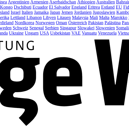
inea
Argentinien
Armenien
Aserbaidschan
Äthiopien
Australien
Bahrai
Kongo
Dschibuti
Ecuador
El Salvador
England
Eritrea
Estland
EU
Fid
Island
Israel
Italien
Jamaika
Japan
Jemen
Jordanien
Jugoslawien
Kambo
erika
Lettland
Libanon
Libyen
Litauen
Malaysia
Mali
Malta
Marokko
dirland
Nordkorea
Norwegen
Oman
Österreich
Pakistan
Palästina
Pan
weden
Schweiz
Senegal
Serbien
Singapur
Slowakei
Slowenien
Somali
anda
Ukraine
Ungarn
USA
Usbekistan
VAE
Vanuatu
Venezuela
Vietn