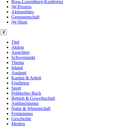
Rosa-Luxemburg-Konferenz
jW-Prozess
Aktionsbüro
Genossenschaft
jW-Shop
Titel
Aktion
Ansichten
Schwerpunkt
Thema
Inland
Ausland
Kapital & Arbeit
Feuilleton
Sport
Politisches Buch
Betrieb & Gewerkschaft
Antifaschismus
Natur & Wissenschaft
Feminismus
Geschichte
Medien