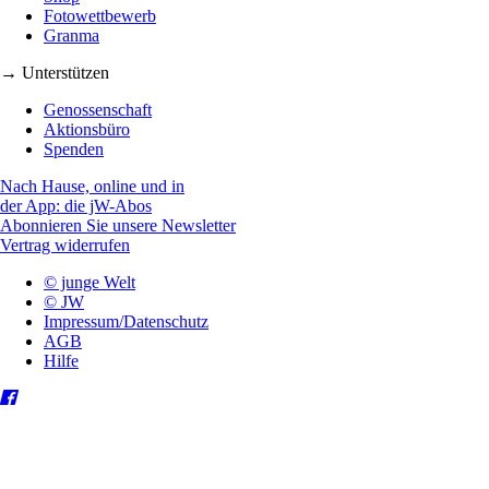
Fotowettbewerb
Granma
→ Unterstützen
Genossenschaft
Aktionsbüro
Spenden
Nach Hause, online und in
der App: die jW-Abos
Abonnieren Sie unsere Newsletter
Vertrag widerrufen
© junge Welt
© JW
Impressum/Datenschutz
AGB
Hilfe