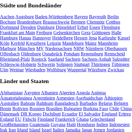
Städte und Bundesländer
Aachen
Augsburg
Baden-Württemberg
Bayern
Bayreuth
Berlin
Bochum
Brandenburg
Braunschweig
Bremen
Chemnitz
Cottbus
Dortmund
Dresden
Duisburg
Düsseldorf
Erfurt
Essen
Flensburg
Frankfurt am Main
Freiburg
Gelsenkirchen
Gera
Göttingen
Halle
Hamburg
Hanau
Hannover
Heidelberg
Hessen
Jena
Karlsruhe
Kassel
Köln
Krefeld
Kreuzberg
Leipzig
Magdeburg
Mainz
Mannheim
Marburg
München
MV
Niedersachsen
NRW
Nürnberg
Oberhausen
Offenbach
Oldenburg
Osnabrück
Potsdam
Regensburg
Remscheid
Rheinland-Pfalz
Rostock
Saarland
Sachsen
Sachsen-Anhalt
Salzgitter
Schleswig-Holstein
Schwerin
Solingen
Stuttgart
Thüringen
Tübingen
Ulm
Weimar
Wiesbaden
Wolfsburg
Wuppertal
Würzburg
Zwickau
Länder und Staaten
Afghanistan
Ägypten
Albanien
Algerien
Angola
Antigua
Äquatorialguinea
Argentinien
Armenien
Aserbaidschan
Äthiopien
Australien
Bahrain
Baltikum
Bangladesch
Barbados
Belarus
Belgien
Benin
Bolivien
Bosnien
Brasilien
Bulgarien
Burkina Faso
Chile
China
Dänemark
DR Kongo
Dschibuti
Ecuador
El Salvador
England
Eritrea
Estland
EU
Fidschi
Finnland
Frankreich
Ghana
Griechenland
Großbritannien
Guatemala
Guyana
Haiti
Honduras
Indien
Indonesien
Irak
Iran
Irland
Island
Israel
Italien
Jamaika
Japan
Jemen
Jordanien