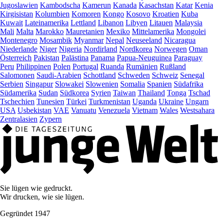
Jugoslawien
Kambodscha
Kamerun
Kanada
Kasachstan
Katar
Kenia
Kirgisistan
Kolumbien
Komoren
Kongo
Kosovo
Kroatien
Kuba
Kuwait
Lateinamerika
Lettland
Libanon
Libyen
Litauen
Malaysia
Mali
Malta
Marokko
Mauretanien
Mexiko
Mittelamerika
Mongolei
Montenegro
Mosambik
Myanmar
Nepal
Neuseeland
Nicaragua
Niederlande
Niger
Nigeria
Nordirland
Nordkorea
Norwegen
Oman
Österreich
Pakistan
Palästina
Panama
Papua-Neuguinea
Paraguay
Peru
Philippinen
Polen
Portugal
Ruanda
Rumänien
Rußland
Salomonen
Saudi-Arabien
Schottland
Schweden
Schweiz
Senegal
Serbien
Singapur
Slowakei
Slowenien
Somalia
Spanien
Südafrika
Südamerika
Sudan
Südkorea
Syrien
Taiwan
Thailand
Tonga
Tschad
Tschechien
Tunesien
Türkei
Turkmenistan
Uganda
Ukraine
Ungarn
USA
Usbekistan
VAE
Vanuatu
Venezuela
Vietnam
Wales
Westsahara
Zentralasien
Zypern
Sie lügen wie gedruckt.
Wir drucken, wie sie lügen.
Gegründet 1947