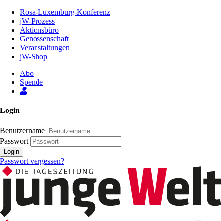
Zum
Rosa-Luxemburg-Konferenz
Inhalt
jW-Prozess
der
Aktionsbüro
Seite
Genossenschaft
Veranstaltungen
jW-Shop
Abo
Spende
Login
Benutzername
Passwort
Login
Passwort vergessen?